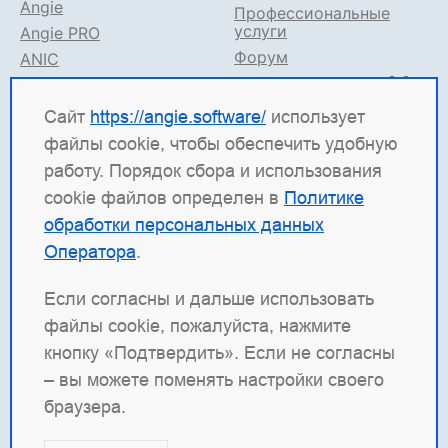
Angie
Профессиональные
услуги
Angie PRO
Форум
ANIC
Поддержка в TG
Angie ADC
Документация
Сайт
https://angie.software/
использует
файлы cookie, чтобы обеспечить удобную
Angie Software
(ООО "Веб-Сервер") — российская
работу. Порядок сбора и использования
ИТ-компания, которая развивает решения для
cookie файлов определен в
Политике
высоконагруженных систем. Среди наших
обработки персональных данных
продуктов: система балансировки
Angie ADC
Оператора
.
(контроллер доставки приложений), веб-сервер
Angie PRO
и
Angie Ingress Controller
(ANIC) —
Если согласны и дальше использовать
решение для управления трафиком
файлы cookie, пожалуйста, нажмите
контейнеризированных приложений в Kubernetes.
кнопку «Подтвердить». Если не согласны
Наша отдельная гордость — веб-сервер с
– вы можете поменять настройки своего
открытым кодом
Angie
, который создан как форк
браузера.
nginx и призван превзойти функциональность