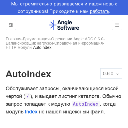
Мы стремительно развиваемся и ищем новых
сотрудников! Приходите к нам
.
работать
Главная
Документация
О решении Angie ADC 0.6.0
Балансировщик нагрузки
Справочная информация
HTTP-модули
AutoIndex
AutoIndex
0.6.0
Обслуживает запросы, оканчивающиеся косой
чертой (
), и выдает листинг каталога. Обычно
/
запрос попадает к модулю
, когда
AutoIndex
модуль
Index
не нашел индексный файл.