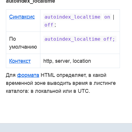
autoindex_localtime
Синтаксис
|
autoindex_localtime
on
;
off
По
autoindex_localtime
off;
умолчанию
Контекст
http, server, location
Для
формата
HTML определяет, в какой
временной зоне выводить время в листинге
каталога: в локальной или в UTC.