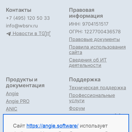
Контакты
Правовая
информация
+7 (495) 120 50 33
ИНН: 9704151517
info@wbsrv.ru
ОГРН: 1227700436578
Новости в TG
Правовые документы
Правила использования
сайта
Сведения об ИТ
деятельности
Продукты и
Поддержка
документация
Техническая поддержка
Angie
Профессиональные
услуги
Angie PRO
Форум
ANIC
Поддержка в TG
Angie ADC
Документация
Сайт
https://angie.software/
использует