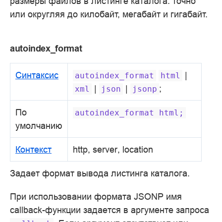
размеры файлов в листинге каталога: точно
или округляя до килобайт, мегабайт и гигабайт.
autoindex_format
Синтаксис
|
autoindex_format
html
|
|
;
xml
json
jsonp
По
autoindex_format
html;
умолчанию
Контекст
http, server, location
Задает формат вывода листинга каталога.
При использовании формата JSONP имя
callback-функции задается в аргументе запроса