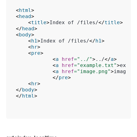
<
html
>
<
head
>
<
title
>
Index of /files/
</
title
>
</
head
>
<
body
>
<
h1
>
Index of /files/
</
h1
>
<
hr
>
<
pre
>
<
a
href
=
"../"
>
../
</
a
>
<
a
href
=
"example.txt"
>
examp
<
a
href
=
"image.png"
>
image.p
</
pre
>
<
hr
>
</
body
>
</
html
>