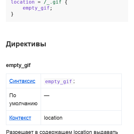
location
=
/_.gif
{
empty_gif
;
}
Директивы
empty_gif
Синтаксис
;
empty_gif
По
—
умолчанию
Контекст
location
Разрешает в содержащем location выдавать