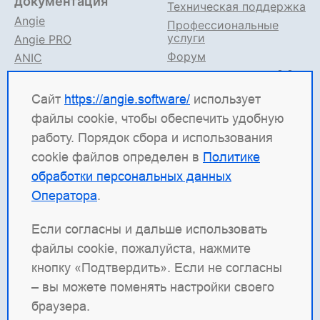
документация
Техническая поддержка
Angie
Профессиональные
услуги
Angie PRO
Форум
ANIC
Поддержка в TG
Angie ADC
Документация
Сайт
https://angie.software/
использует
файлы cookie, чтобы обеспечить удобную
Angie Software
(ООО "Веб-Сервер") — российская
работу. Порядок сбора и использования
ИТ-компания, которая развивает решения для
cookie файлов определен в
Политике
высоконагруженных систем. Среди наших
обработки персональных данных
продуктов: система балансировки
Angie ADC
Оператора
.
(контроллер доставки приложений), веб-сервер
Angie PRO
и
Angie Ingress Controller
(ANIC) —
Если согласны и дальше использовать
решение для управления трафиком
файлы cookie, пожалуйста, нажмите
контейнеризированных приложений в Kubernetes.
кнопку «Подтвердить». Если не согласны
Наша отдельная гордость — веб-сервер с
– вы можете поменять настройки своего
открытым кодом
Angie
, который создан как форк
браузера.
nginx и призван превзойти функциональность