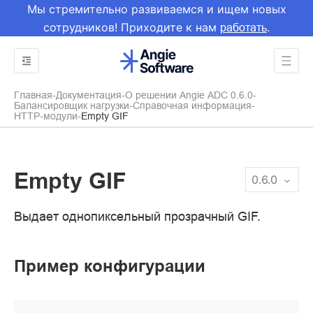
Мы стремительно развиваемся и ищем новых
сотрудников! Приходите к нам
.
работать
Главная
Документация
О решении Angie ADC 0.6.0
Балансировщик нагрузки
Справочная информация
HTTP-модули
Empty GIF
Empty GIF
0.6.0
Выдает однопиксельный прозрачный GIF.
Пример конфигурации