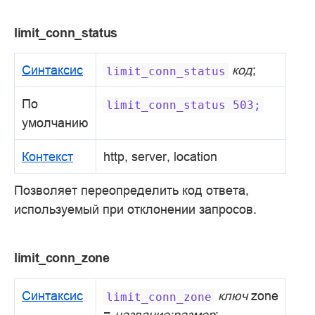
limit_conn_status
Синтаксис
код
;
limit_conn_status
По
limit_conn_status
503;
умолчанию
Контекст
http, server, location
Позволяет переопределить код ответа,
используемый при отклонении запросов.
limit_conn_zone
Синтаксис
ключ
zone
limit_conn_zone
=
название:размер
;