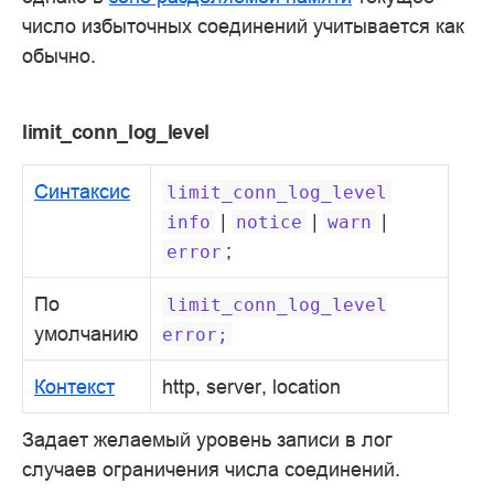
число избыточных соединений учитывается как
обычно.
limit_conn_log_level
Синтаксис
limit_conn_log_level
|
|
|
info
notice
warn
;
error
По
limit_conn_log_level
умолчанию
error;
Контекст
http, server, location
Задает желаемый уровень записи в лог
случаев ограничения числа соединений.