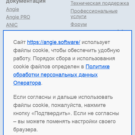
документация
Техническая поддержка
Angie
Профессиональные
услуги
Angie PRO
Форум
ANIC
Поддержка в TG
Angie ADC
Документация
Сайт
https://angie.software/
использует
файлы cookie, чтобы обеспечить удобную
Angie Software
(ООО "Веб-Сервер") — российская
работу. Порядок сбора и использования
ИТ-компания, которая развивает решения для
cookie файлов определен в
Политике
высоконагруженных систем. Среди наших
обработки персональных данных
продуктов: система балансировки
Angie ADC
Оператора
.
(контроллер доставки приложений), веб-сервер
Angie PRO
и
Angie Ingress Controller
(ANIC) —
Если согласны и дальше использовать
решение для управления трафиком
файлы cookie, пожалуйста, нажмите
контейнеризированных приложений в Kubernetes.
кнопку «Подтвердить». Если не согласны
Наша отдельная гордость — веб-сервер с
– вы можете поменять настройки своего
открытым кодом
Angie
, который создан как форк
браузера.
nginx и призван превзойти функциональность