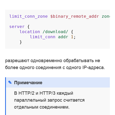
limit_conn_zone
$binary_remote_addr
zone=
server
{
location
/download/
{
limit_conn
addr
1
;
}
разрешают одновременно обрабатывать не
более одного соединения с одного IP-адреса.
Примечание
В HTTP/2 и HTTP/3 каждый
параллельный запрос считается
отдельным соединением.