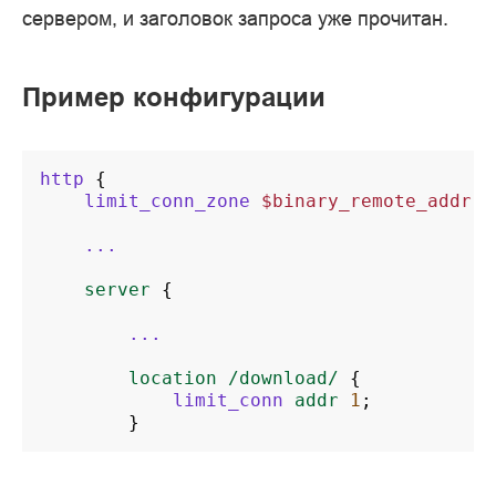
сервером, и заголовок запроса уже прочитан.
Пример конфигурации
http
{
limit_conn_zone
$binary_remote_addr
z
...
server
{
...
location
/download/
{
limit_conn
addr
1
;
}