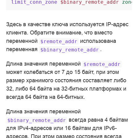
limit_conn_zone
$binary_remote_addr
zone=
Здесь в качестве ключа используется IP-адрес
клиента. Обратите внимание, что вместо
переменной
использована
$remote_addr
переменная
.
$binary_remote_addr
Длина значения переменной
$remote_addr
может колебаться от 7 до 15 байт, при этом
размер хранимого состояния составляет либо
32, либо 64 байта на 32-битных платформах и
всегда 64 байта на 64-битных.
Длина значения переменной
всегда равна 4 байтам
$binary_remote_addr
для IPv4-адресов или 16 байтам для IPv6-
адресов. При этом размер состояния всегда