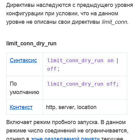
Директивы наследуются с предыдущего уровня
конфигурации при условии, что на данном
уровне не описаны свои директивы
limit_conn
.
limit_conn_dry_run
Синтаксис
|
limit_conn_dry_run
on
;
off
По
limit_conn_dry_run
off;
умолчанию
Контекст
http, server, location
Включает режим пробного запуска. В данном
режиме число соединений не ограничивается,
однако в
зоне разделяемой памяти
текущее