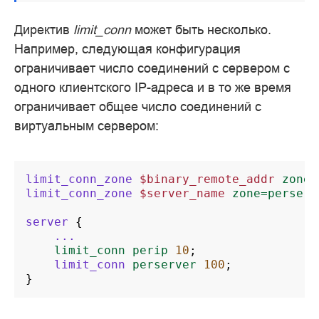
Директив
limit_conn
может быть несколько.
Например, следующая конфигурация
ограничивает число соединений с сервером с
одного клиентского IP-адреса и в то же время
ограничивает общее число соединений с
виртуальным сервером:
limit_conn_zone
$binary_remote_addr
zone=
limit_conn_zone
$server_name
zone=perserv
server
{
...
limit_conn
perip
10
;
limit_conn
perserver
100
;
}