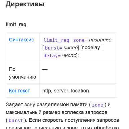
Директивы
limit_req
Синтаксис
название
limit_req
zone=
[
число
] [nodelay |
burst=
число
];
delay=
По
—
умолчанию
Контекст
http, server, location
Задает зону разделяемой памяти (
) и
zone
максимальный размер всплеска запросов
(
). Если скорость поступления запросов
burst
превышает описанную в зоне, то их обработка