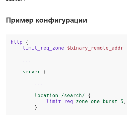
Пример конфигурации
http
{
limit_req_zone
$binary_remote_addr
zo
...
server
{
...
location
/search/
{
limit_req
zone=one
burst=5
;
}