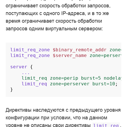
ограничивает скорость обработки запросов,
поступающих с одного IP-адреса, и в то же
время ограничивает скорость обработки
запросов одним виртуальным сервером:
limit_req_zone
$binary_remote_addr
zone=p
limit_req_zone
$server_name
zone=perserve
server
{
...
limit_req
zone=perip
burst=5
nodelay
;
limit_req
zone=perserver
burst=10
;
}
Директивы наследуются с предыдущего уровня
конфигурации при условии, что на данном
уровне не описаны свои директивы
.
limit_req