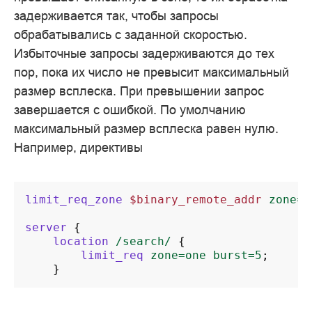
задерживается так, чтобы запросы
обрабатывались с заданной скоростью.
Избыточные запросы задерживаются до тех
пор, пока их число не превысит максимальный
размер всплеска. При превышении запрос
завершается с ошибкой. По умолчанию
максимальный размер всплеска равен нулю.
Например, директивы
limit_req_zone
$binary_remote_addr
zone=o
server
{
location
/search/
{
limit_req
zone=one
burst=5
;
}