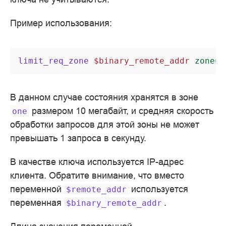
Пример использования:
limit_req_zone
$binary_remote_addr
zone=o
В данном случае состояния хранятся в зоне
размером 10 мегабайт, и средняя скорость
one
обработки запросов для этой зоны не может
превышать 1 запроса в секунду.
В качестве ключа используется IP-адрес
клиента. Обратите внимание, что вместо
переменной
используется
$remote_addr
переменная
.
$binary_remote_addr