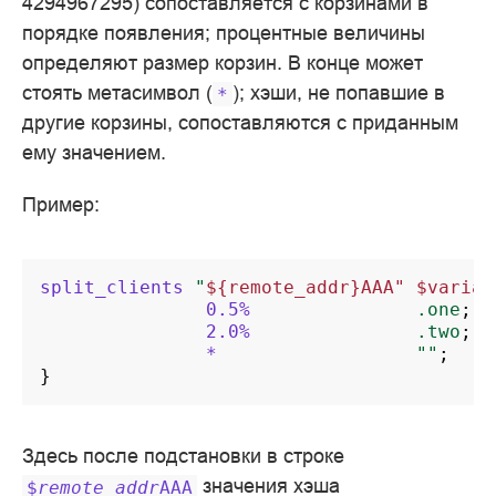
4294967295) сопоставляется с корзинами в
порядке появления; процентные величины
определяют размер корзин. В конце может
стоять метасимвол (
); хэши, не попавшие в
*
другие корзины, сопоставляются с приданным
ему значением.
Пример:
split_clients
"
${remote_addr}AAA"
$varian
0.5%
.one
;
2.0%
.two
;
*
""
;
}
Здесь после подстановки в строке
значения хэша
$
remote_addr
AAA