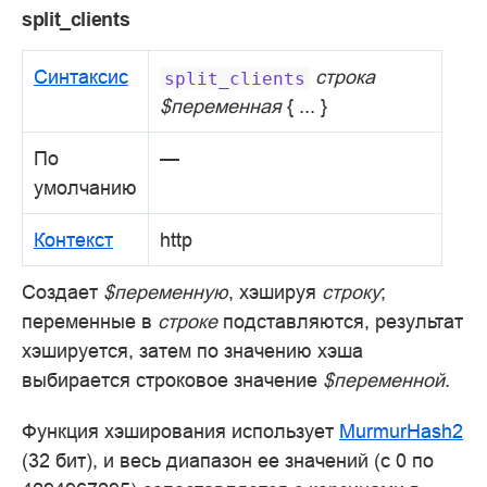
split_clients
Синтаксис
строка
split_clients
$переменная
{ ... }
По
—
умолчанию
Контекст
http
Создает
$переменную
, хэшируя
строку
;
переменные в
строке
подставляются, результат
хэшируется, затем по значению хэша
выбирается строковое значение
$переменной
.
Функция хэширования использует
MurmurHash2
(32 бит), и весь диапазон ее значений (с 0 по