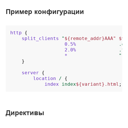
Пример конфигурации
http
{
split_clients
"
${remote_addr}AAA"
$va
0.5%
.on
2.0%
.tw
*
""
;
}
server
{
location
/
{
index
index
${variant}.html
;
Директивы