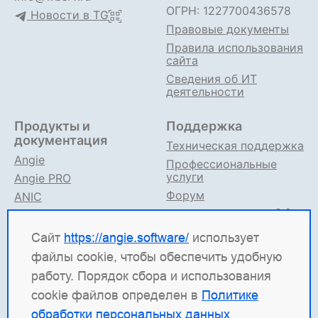
ОГРН: 1227700436578
Новости в TG
Правовые документы
Правила использования
сайта
Сведения об ИТ
деятельности
Продукты и
Поддержка
документация
Техническая поддержка
Angie
Профессиональные
услуги
Angie PRO
Форум
ANIC
Поддержка в TG
Angie ADC
Документация
Сайт
https://angie.software/
использует
файлы cookie, чтобы обеспечить удобную
Angie Software
(ООО "Веб-Сервер") — российская
работу. Порядок сбора и использования
ИТ-компания, которая развивает решения для
cookie файлов определен в
Политике
высоконагруженных систем. Среди наших
обработки персональных данных