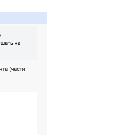
я
ушать на
нта (части