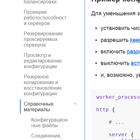
балансировки
Проверки
Для уменьшения з
работоспособност
и серверов
установить чи
Резервирование
проксируемых
разрешить
kee
серверов
включить
разд
Просмотр и
редактирование
выключить
вс
конфигурации
и, возможно, 
Резервное
копирование и
восстановление
конфигурации
worker_process
Справочные
http
{
материалы
Конфигурацион
# ...
ные файлы
server
{
Соединения,