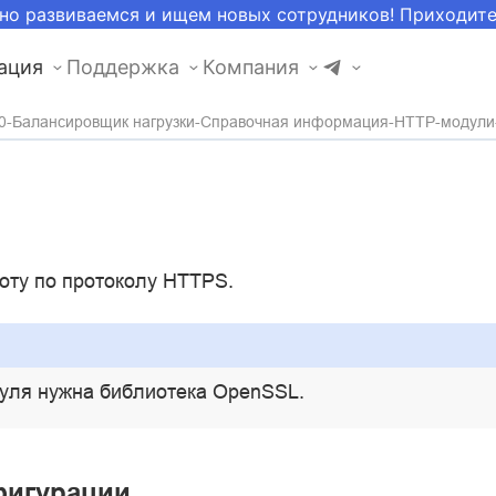
но развиваемся и ищем новых сотрудников! Приходит
ация
Поддержка
Компания
0
Балансировщик нагрузки
Справочная информация
HTTP-модули
оту по протоколу HTTPS.
дуля нужна библиотека OpenSSL.
фигурации