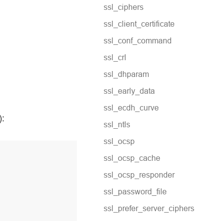
ssl_ciphers
ssl_client_certificate
ssl_conf_command
ssl_crl
ssl_dhparam
ssl_early_data
ssl_ecdh_curve
:
ssl_ntls
ssl_ocsp
ssl_ocsp_cache
ssl_ocsp_responder
ssl_password_file
ssl_prefer_server_ciphers