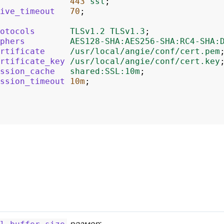
443
ssl
;
ive_timeout
70
;
otocols
TLSv1.2
TLSv1.3
;
phers
AES128-SHA:AES256-SHA:RC4-SHA:
rtificate
/usr/local/angie/conf/cert.pem
rtificate_key
/usr/local/angie/conf/cert.key
ssion_cache
shared:SSL:10m
;
ssion_timeout
10m
;
размер
;