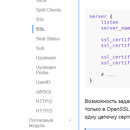
Slice
Split Clients
server
{
SSI
listen
server_nam
SSL
Stub Status
ssl_certif
ssl_certif
Sub
ssl_certif
Upstream
ssl_certif
Upstream
Probe
# ...
}
UserID
uWSGI
Возможность зада
HTTP/2
только в OpenSSL 
HTTP/3
одну цепочку сер
Потоковый
модуль