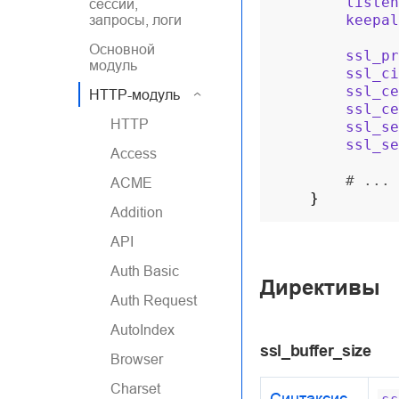
listen
сессии,
keepal
запросы, логи
Основной
ssl_pr
модуль
ssl_ci
ssl_ce
HTTP-модуль
ssl_ce
HTTP
ssl_se
ssl_se
Access
# ...
ACME
}
Addition
API
Auth Basic
Директивы
Auth Request
AutoIndex
ssl_buffer_size
Browser
Charset
Синтаксис