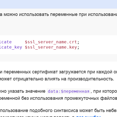
а можно использовать переменные при использова
icate
$ssl_server_name.crt
;
icate_key
$ssl_server_name.key
;
и переменных сертификат загружается при каждой о
может отрицательно влиять на производительность.
но указать значение
, при котор
data:$переменная
еременной без использования промежуточных файлов
ользование подобного синтаксиса может быть небе