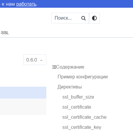
е к нам
.
работать
SSL
0.6.0
Содержание
Пример конфигурации
Директивы
ssl_buffer_size
ssl_certificate
ssl_certificate_cache
ssl_certificate_key