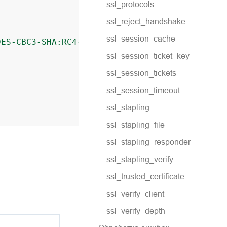
ssl_protocols
ssl_reject_handshake
ssl_session_cache
DES-CBC3-SHA:RC4-MD5
;
;
ssl_session_ticket_key
;
ssl_session_tickets
ssl_session_timeout
ssl_stapling
ssl_stapling_file
ssl_stapling_responder
ssl_stapling_verify
ssl_trusted_certificate
ssl_verify_client
ssl_verify_depth