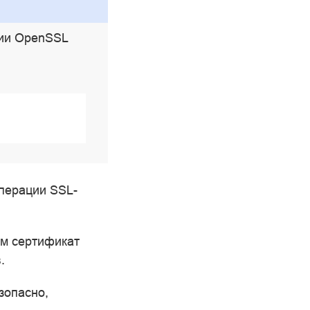
нии OpenSSL
перации SSL-
ом сертификат
.
зопасно,