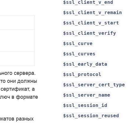
$ssl_client_v_end
$ssl_client_v_remain
$ssl_client_v_start
$ssl_client_verify
$ssl_curve
$ssl_curves
$ssl_early_data
ного сервера.
$ssl_protocol
 то они должны
$ssl_server_cert_type
сертификат, а
$ssl_server_name
ключ в формате
$ssl_session_id
$ssl_session_reused
икатов разных