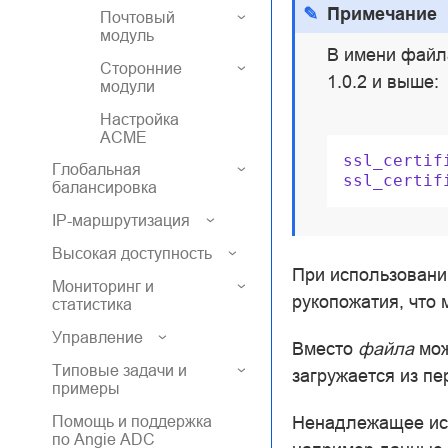
Примечание
Почтовый
модуль
В имени файл
Сторонние
1.0.2 и выше:
модули
Настройка
ACME
ssl_certif
Глобальная
ssl_certif
балансировка
IP-маршрутизация
Высокая доступность
При использовани
Мониторинг и
рукопожатия, что 
статистика
Управление
Вместо
файла
мож
Типовые задачи и
загружается из п
примеры
Ненадлежащее исп
Помощь и поддержка
по Angie ADC