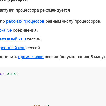
агрузки процессора рекомендуется
сло
рабочих процессов
равным числу процессоров,
p-alive
соединения,
еляемый кэш
сессий,
троенный кэш
сессий
увеличить
время жизни
сессии (по умолчанию 5 минут)
es
auto
;