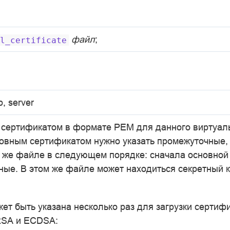
файл
;
l_certificate
p, server
 сертификатом в формате PEM для данного виртуаль
новным сертификатом нужно указать промежуточные,
м же файле в следующем порядке: сначала основной 
ные. В этом же файле может находиться секретный 
ет быть указана несколько раз для загрузки сертиф
RSA и ECDSA: