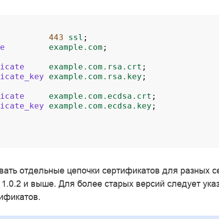
443
ssl
;
e
example.com
;
icate
example.com.rsa.crt
;
icate_key
example.com.rsa.key
;
icate
example.com.ecdsa.crt
;
icate_key
example.com.ecdsa.key
;
вать отдельные цепочки сертификатов для разных с
1.0.2 и выше. Для более старых версий следует ука
тификатов.