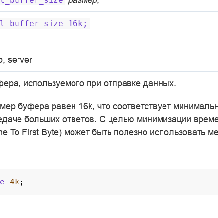
l_buffer_size
l_buffer_size
16k;
p, server
фера, используемого при отправке данных.
мер буфера равен 16k, что соответствует минимал
едаче больших ответов. С целью минимизации врем
me To First Byte) может быть полезно использовать м
e
4k
;