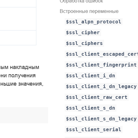
Обработка ошибок
Встроенные переменные
$ssl_alpn_protocol
$ssl_cipher
$ssl_ciphers
$ssl_client_escaped_cer
$ssl_client_fingerprint
ьным накладным
ени получения
$ssl_client_i_dn
еньшие значения,
$ssl_client_i_dn_legacy
$ssl_client_raw_cert
$ssl_client_s_dn
$ssl_client_s_dn_legacy
$ssl_client_serial