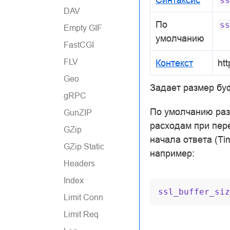
ss
DAV
По
ss
Empty GIF
умолчанию
FastCGI
FLV
Контекст
htt
Geo
Задает размер бу
gRPC
По умолчанию раз
GunZIP
расходам при пер
GZip
начала ответа (Ti
GZip Static
например:
Headers
Index
ssl_buffer_siz
Limit Conn
Limit Req