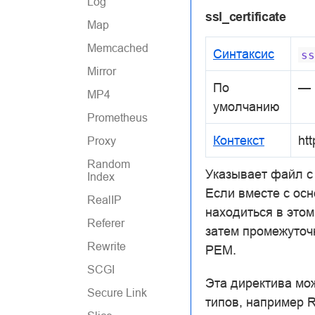
Log
ssl_certificate
Map
Memcached
Синтаксис
ss
Mirror
По
—
MP4
умолчанию
Prometheus
Контекст
htt
Proxy
Random
Указывает файл с
Index
Если вместе с ос
RealIP
находиться в это
Referer
затем промежуточ
Rewrite
PEM.
SCGI
Эта директива мож
Secure Link
типов, например 