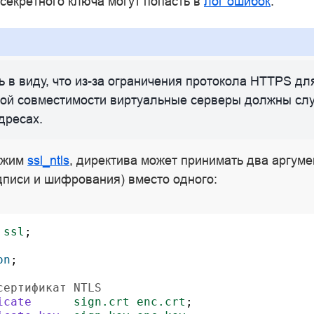
секретного ключа могут попасть в
лог ошибок
.
 в виду, что из-за ограничения протокола HTTPS дл
ой совместимости виртуальные серверы должны сл
дресах.
ежим
ssl_ntls
, директива может принимать два аргуме
дписи и шифрования) вместо одного:
ssl
;
on
;
сертификат NTLS
icate
sign.crt
enc.crt
;