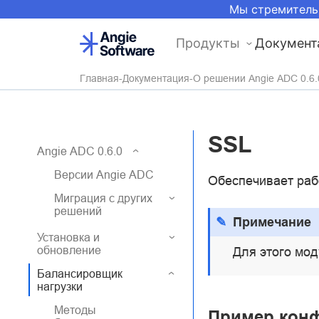
Мы стремитель
Продукты
Документ
Главная
Документация
О решении Angie ADC 0.6.
SSL
Angie ADC 0.6.0
Версии Angie ADC
Обеспечивает раб
Миграция с других
решений
Примечание
Установка и
обновление
Для этого мо
Балансировщик
нагрузки
Методы
Пример кон