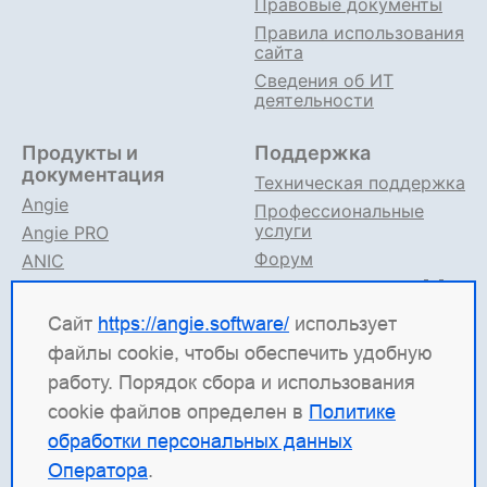
Правовые документы
Правила использования
сайта
Сведения об ИТ
деятельности
Продукты и
Поддержка
документация
Техническая поддержка
Angie
Профессиональные
услуги
Angie PRO
Форум
ANIC
Поддержка в TG
Angie ADC
Документация
Сайт
https://angie.software/
использует
файлы cookie, чтобы обеспечить удобную
Angie Software
(ООО "Веб-Сервер") — российская
работу. Порядок сбора и использования
ИТ-компания, которая развивает решения для
cookie файлов определен в
Политике
высоконагруженных систем. Среди наших
обработки персональных данных
продуктов: система балансировки
Angie ADC
Оператора
.