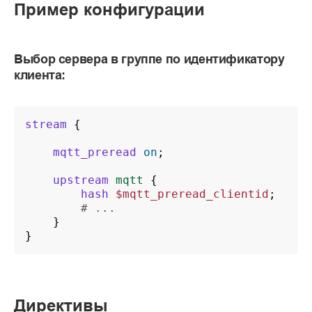
Пример конфигурации
Выбор сервера в группе по идентификатору
клиента:
stream
{
mqtt_preread
on
;
upstream
mqtt
{
hash
$mqtt_preread_clientid
;
# ...
}
}
Директивы