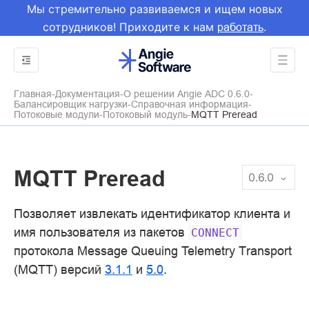
Мы стремительно развиваемся и ищем новых
сотрудников! Приходите к нам
.
работать
Главная
Документация
О решении Angie ADC 0.6.0
Балансировщик нагрузки
Справочная информация
Потоковые модули
Потоковый модуль
MQTT Preread
MQTT Preread
0.6.0
Позволяет извлекать идентификатор клиента и
имя пользователя из пакетов
CONNECT
протокола Message Queuing Telemetry Transport
(MQTT) версий
3.1.1
и
5.0
.