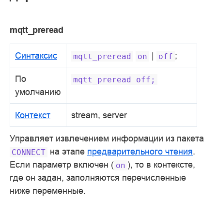
mqtt_preread
Синтаксис
|
;
mqtt_preread
on
off
По
mqtt_preread
off;
умолчанию
Контекст
stream, server
Управляет извлечением информации из пакета
на этапе
предварительного чтения
.
CONNECT
Если параметр включен (
), то в контексте,
on
где он задан, заполняются перечисленные
ниже переменные.