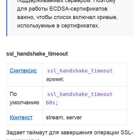
поддерживаемых сервером. Поэтому
для работы ECDSA-сертификатов
важно, чтобы список включал кривые,
используемые в сертификатах.
ssl_handshake_timeout
Синтаксис
ssl_handshake_timeout
время
;
По
ssl_handshake_timeout
умолчанию
60s;
Контекст
stream, server
Задает таймаут для завершения операции SSL-