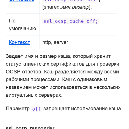
[shared:
имя
:
размер
];
По
ssl_ocsp_cache
off;
умолчанию
Контекст
http, server
Задает имя и размер кэша, который хранит
статус клиентских сертификатов для проверки
OCSP-ответов. Кэш разделяется между всеми
рабочими процессами. Кэш с одинаковым
названием может использоваться в нескольких
виртуальных серверах.
Параметр
запрещает использование кэша.
off
ssl_ocsp_responder