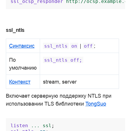
ssl_ocsp_responder
http://ocsp.example.co
ssl_ntls
Синтаксис
|
;
ssl_ntls
on
off
По
ssl_ntls
off;
умолчанию
Контекст
stream, server
Включает серверную поддержку NTLS при
использовании TLS библиотеки
TongSuo
listen
...
ssl
;