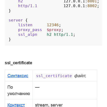
h2
127.0.0.1
:
8001
;
http/1.1
127.0.0.1
:
8002
;
}
server
{
listen
12346
;
proxy_pass
$proxy
;
ssl_alpn
h2
http/1.1
;
}
ssl_certificate
Синтаксис
файл
;
ssl_certificate
По
—
умолчанию
Контекст
stream, server