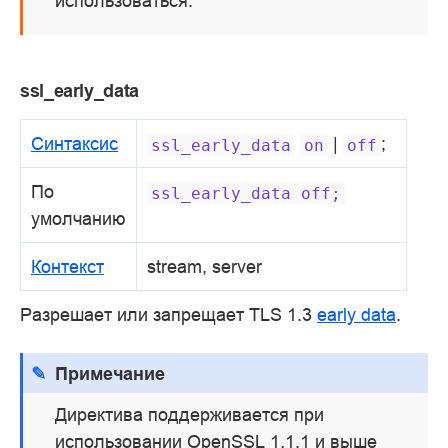
использоваться.
ssl_early_data
Синтаксис
|
;
ssl_early_data
on
off
По
ssl_early_data
off;
умолчанию
Контекст
stream, server
Разрешает или запрещает TLS 1.3
early data
.
Примечание
Директива поддерживается при
использовании OpenSSL 1.1.1 и выше