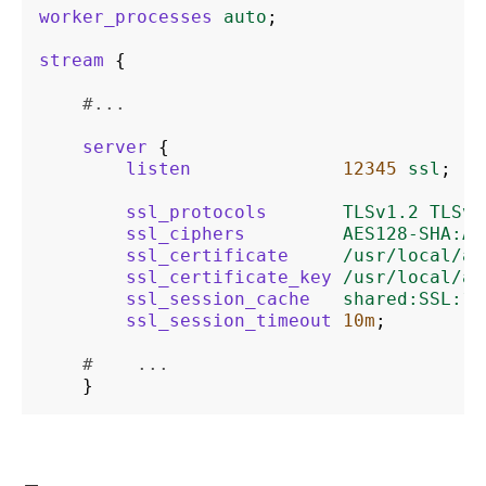
worker_processes
auto
;
stream
{
#...
server
{
listen
12345
ssl
;
ssl_protocols
TLSv1.2
TLSv1
ssl_ciphers
AES128-SHA:AE
ssl_certificate
/usr/local/an
ssl_certificate_key
/usr/local/an
ssl_session_cache
shared:SSL:10
ssl_session_timeout
10m
;
#    ...
}