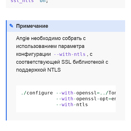
ssl_ntls
on
;
Примечание
Angie необходимо собрать с
использованием параметра
конфигурации
, с
--with-ntls
соответствующей SSL библиотекой с
поддержкой NTLS
./
configure
--
with
-
openssl
=../
Tongsuo
--
with
-
openssl
-
opt
=
enable
--
with
-
ntls