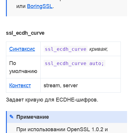
или
BoringSSL
.
ssl_ecdh_curve
Синтаксис
кривая
;
ssl_ecdh_curve
По
ssl_ecdh_curve
auto;
умолчанию
Контекст
stream, server
Задает кривую для ECDHE-шифров.
Примечание
При использовании OpenSSL 1.0.2 и