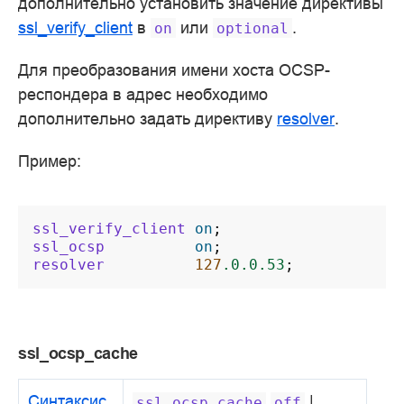
дополнительно установить значение директивы
ssl_verify_client
в
или
.
on
optional
Для преобразования имени хоста OCSP-
респондера в адрес необходимо
дополнительно задать директиву
resolver
.
Пример:
ssl_verify_client
on
;
ssl_ocsp
on
;
resolver
127
.0.0.53
;
ssl_ocsp_cache
Синтаксис
|
ssl_ocsp_cache
off