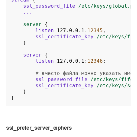
ssl_password_file
/etc/keys/global.pa
...
server
{
listen
127.0.0.1
:
12345
;
ssl_certificate_key
/etc/keys/fir
}
server
{
listen
127.0.0.1
:
12346
;
# вместо файла можно указать имен
ssl_password_file
/etc/keys/fifo
;
ssl_certificate_key
/etc/keys/sec
}
}
ssl_prefer_server_ciphers