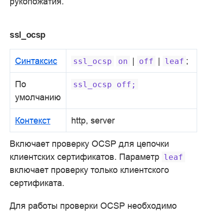
рукопожатия.
ssl_ocsp
Синтаксис
|
|
;
ssl_ocsp
on
off
leaf
По
ssl_ocsp
off;
умолчанию
Контекст
http, server
Включает проверку OCSP для цепочки
клиентских сертификатов. Параметр
leaf
включает проверку только клиентского
сертификата.
Для работы проверки OCSP необходимо