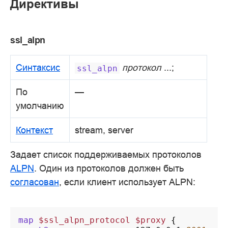
Директивы
ssl_alpn
Синтаксис
протокол
...;
ssl_alpn
По
—
умолчанию
Контекст
stream, server
Задает список поддерживаемых протоколов
ALPN
. Один из протоколов должен быть
согласован
, если клиент использует ALPN:
map
$ssl_alpn_protocol
$proxy
{