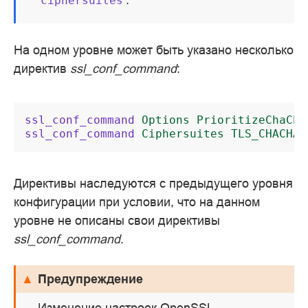
ciphersuites
На одном уровне может быть указано несколько
директив
ssl_conf_command
:
ssl_conf_command
Options
PrioritizeChaCha
ssl_conf_command
Ciphersuites
TLS_CHACHA2
Директивы наследуются с предыдущего уровня
конфигурации при условии, что на данном
уровне не описаны свои директивы
ssl_conf_command
.
Предупреждение
Изменение настроек OpenSSL