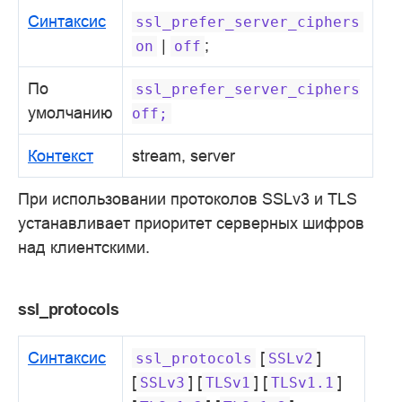
Синтаксис
ssl_prefer_server_ciphers
|
;
on
off
По
ssl_prefer_server_ciphers
умолчанию
off;
Контекст
stream, server
При использовании протоколов SSLv3 и TLS
устанавливает приоритет серверных шифров
над клиентскими.
ssl_protocols
Синтаксис
[
]
ssl_protocols
SSLv2
[
] [
] [
]
SSLv3
TLSv1
TLSv1.1