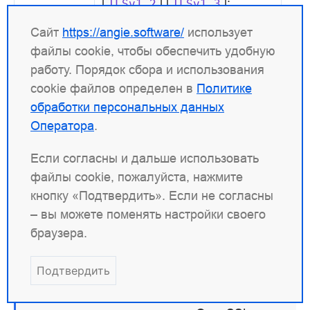
[
] [
];
TLSv1.2
TLSv1.3
Сайт
https://angie.software/
использует
По
ssl_protocols
TLSv1.2
файлы cookie, чтобы обеспечить удобную
умолчанию
TLSv1.3;
работу. Порядок сбора и использования
Контекст
stream, server
cookie файлов определен в
Политике
обработки персональных данных
Оператора
.
Изменено в версии 1.2.0:
Параметр
Если согласны и дальше использовать
добавлен к используемым по
TLSv1.3
файлы cookie, пожалуйста, нажмите
умолчанию.
кнопку «Подтвердить». Если не согласны
– вы можете поменять настройки своего
Разрешает указанные протоколы.
браузера.
Примечание
Подтвердить
Параметры TLSv1.1 и TLSv1.2 работают