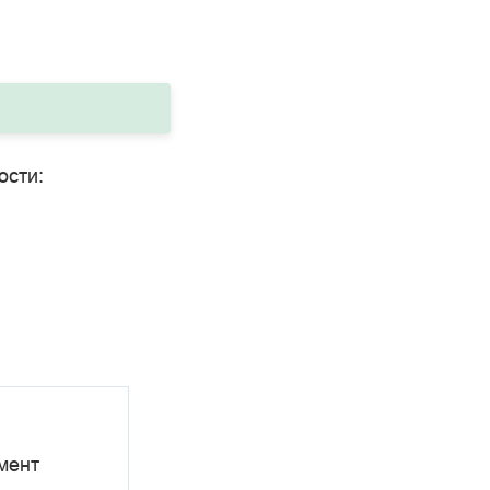
ости:
мент