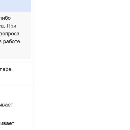
либо
са. При
 вопроса
в работе
паре.
ывает
живает