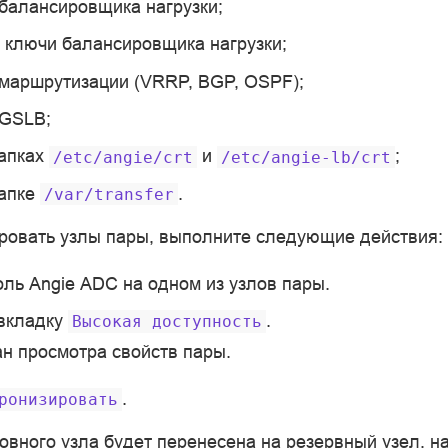
балансировщика нагрузки;
 ключи балансировщика нагрузки;
маршрутизации (VRRP, BGP, OSPF);
 GSLB;
папках
и
;
/etc/angie/crt
/etc/angie-lb/crt
папке
.
/var/transfer
ровать узлы пары, выполните следующие действия:
оль Angie ADC на одном из узлов пары.
 вкладку
.
Высокая
доступность
ан просмотра свойств пары.
.
ронизировать
вного узла будет перенесена на резервный узел, на