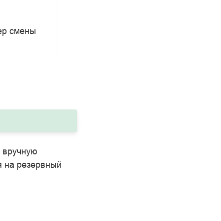
ер смены
е вручную
я на резервный