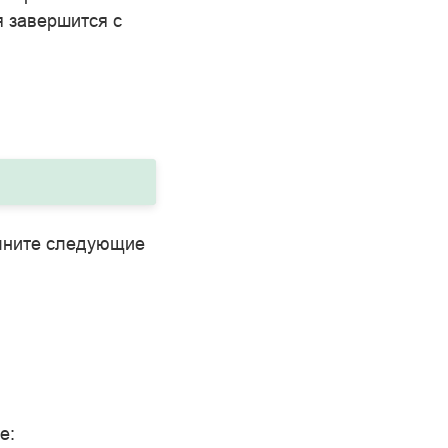
я завершится с
олните следующие
е: