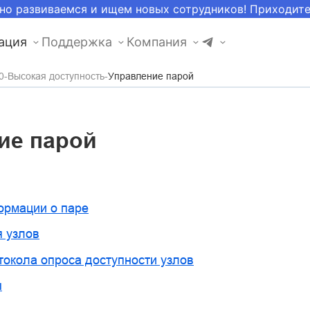
но развиваемся и ищем новых сотрудников! Приходит
ация
Поддержка
Компания
0
Высокая доступность
Управление парой
ие парой
ормации о паре
 узлов
токола опроса доступности узлов
ы