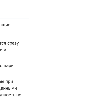
;
ующие
тся сразу
и и
е пары.
ры при
 данными
упность не