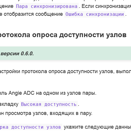
бщение
. Если синхронизаци
Пара
синхронизирована
не отобразится сообщение
.
Ошибка
синхронизации
ротокола опроса доступности узлов
версии 0.6.0.
астройки протокола опроса доступности узлов, вып
оль Angie ADC на одном из узлов пары.
 вкладку
.
Высокая
доступность
ан просмотра узлов, входящих в пару.
укажите следующие данны
рка
доступности
узлов