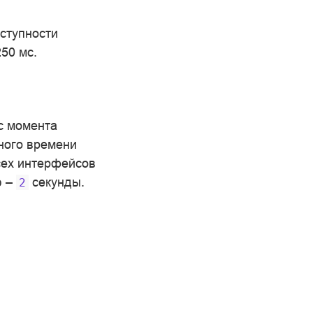
ступности
50 мс.
с момента
ного времени
сех интерфейсов
ю –
секунды.
2