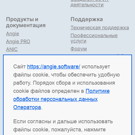
деятельности
Продукты и
Поддержка
документация
Техническая поддержка
Angie
Профессиональные
услуги
Angie PRO
Форум
ANIC
Поддержка в TG
Angie ADC
Документация
Сайт
https://angie.software/
использует
файлы cookie, чтобы обеспечить удобную
Angie Software
(ООО "Веб-Сервер") — российская
работу. Порядок сбора и использования
ИТ-компания, которая развивает решения для
cookie файлов определен в
Политике
высоконагруженных систем. Среди наших
обработки персональных данных
продуктов: система балансировки
Angie ADC
Оператора
.
(контроллер доставки приложений), веб-сервер
Angie PRO
и
Angie Ingress Controller
(ANIC) —
Если согласны и дальше использовать
решение для управления трафиком
файлы cookie, пожалуйста, нажмите