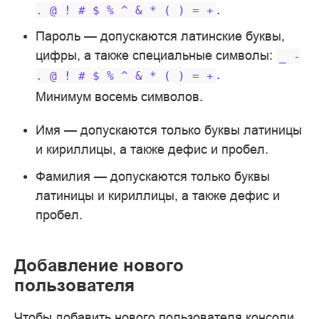
.
.
@
!
#
$
%
^
&
*
(
)
=
+
Пароль — допускаются латинские буквы,
цифры, а также специальные символы:
_
-
.
.
@
!
#
$
%
^
&
*
(
)
=
+
Минимум восемь символов.
Имя — допускаются только буквы латиницы
и кириллицы, а также дефис и пробел.
Фамилия — допускаются только буквы
латиницы и кириллицы, а также дефис и
пробел.
Добавление нового
пользователя
Чтобы добавить нового пользователя консоли,