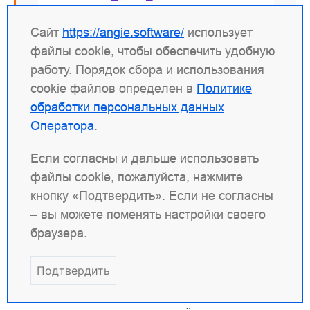
server
{
Сайт
https://angie.software/
использует
# ...
файлы cookie, чтобы обеспечить удобную
limit_conn
limit-conn-stream
работу. Порядок сбора и использования
status_zone
foo
;
cookie файлов определен в
Политике
}
}
обработки персональных данных
Оператора
.
Если согласны и дальше использовать
файлы cookie, пожалуйста, нажмите
Раздел "TCP/UDP-зоны"
кнопку «Подтвердить». Если не согласны
– вы можете поменять настройки своего
браузера.
Подтвердить
Здесь в сводном виде отображается статистика