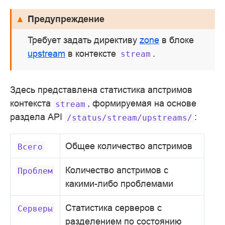
Предупреждение
Требует задать директиву
zone
в блоке
upstream
в контексте
.
stream
Здесь представлена статистика апстримов
контекста
, формируемая на основе
stream
раздела API
:
/status/stream/upstreams/
Общее количество апстримов
Всего
Количество апстримов с
Проблем
какими-либо проблемами
Статистика серверов с
Серверы
разделением по состоянию