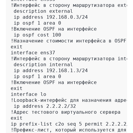
!Интерфейс в сторону маршрутизатора exter
 description external
 ip address 192.168.0.3/24
 ip ospf 1 area 0
!Включение OSPF на интерфейсе
 ip ospf cost 100
!Назначение стоимости интерфейса в OSPF в
exit
interface ens37
!Интерфейс в сторону маршрутизатора inter
 description internal
 ip address 192.168.1.3/24
 ip ospf 1 area 0
!Включение OSPF на интерфейсе
exit
interface lo
!Loopback-интерфейс для назначения адресо
 ip address 2.2.2.2/32
!Адрес тестового виртуального сервера
exit
ip prefix-list c2o seq 5 permit 2.2.2.2/3
!Префикс-лист, который используется для о