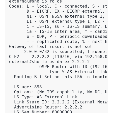
external#sho ip ro os
Codes: L - local, C - connected, S - stat
       D - EIGRP, EX - EIGRP external, O 
       N1 - OSPF NSSA external type 1, N2
       E1 - OSPF external type 1, E2 - OS
       i - IS-IS, su - IS-IS summary, L1 
       ia - IS-IS inter area, * - candida
       o - ODR, P - periodic downloaded s
       + - replicated route, % - next hop
Gateway of last resort is not set
      2.0.0.0/32 is subnetted, 1 subnets
O E2     2.2.2.2 [110/10] via 192.168.0.2
external#sho ip os da ex 2.2.2.2
            OSPF Router with ID (192.168.
                Type-5 AS External Link S
  Routing Bit Set on this LSA in topology
  LS age: 898
  Options: (No TOS-capability, No DC, Upw
  LS Type: AS External Link
  Link State ID: 2.2.2.2 (External Networ
  Advertising Router: 2.2.2.2
  LS Seq Number: 80000003