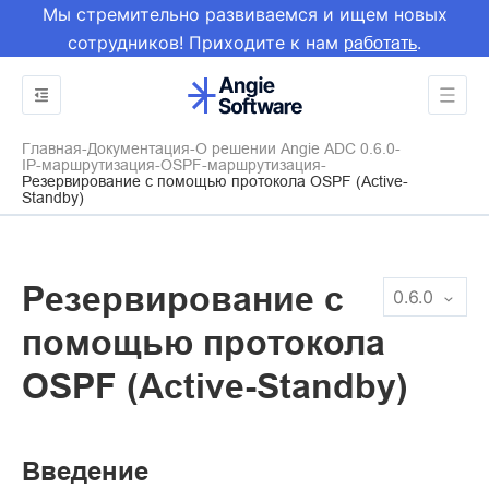
Мы стремительно развиваемся и ищем новых
сотрудников! Приходите к нам
.
работать
Главная
Документация
О решении Angie ADC 0.6.0
IP-маршрутизация
OSPF-маршрутизация
Резервирование с помощью протокола OSPF (Active-
Standby)
Резервирование с
0.6.0
помощью протокола
OSPF (Active-Standby)
Введение