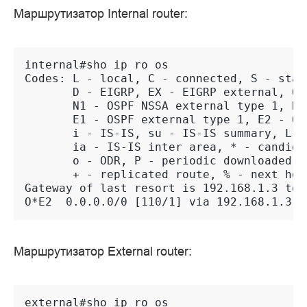
Маршрутизатор Internal router:
internal#sho ip ro os
Codes: L - local, C - connected, S - stat
       D - EIGRP, EX - EIGRP external, O 
       N1 - OSPF NSSA external type 1, N2
       E1 - OSPF external type 1, E2 - OS
       i - IS-IS, su - IS-IS summary, L1 
       ia - IS-IS inter area, * - candida
       o - ODR, P - periodic downloaded s
       + - replicated route, % - next hop
Gateway of last resort is 192.168.1.3 to 
O*E2  0.0.0.0/0 [110/1] via 192.168.1.3, 
Маршрутизатор External router:
external#sho ip ro os