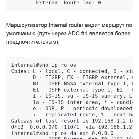
        External Route Tag: 0
Маршрутизатор Internal router видит маршрут по
умолчанию (путь через ADC #1 является более
предпочтительным).
internal#sho ip ro os
Codes: L - local, C - connected, S - stat
       D - EIGRP, EX - EIGRP external, O 
       N1 - OSPF NSSA external type 1, N2
       E1 - OSPF external type 1, E2 - OS
       i - IS-IS, su - IS-IS summary, L1 
       ia - IS-IS inter area, * - candida
       o - ODR, P - periodic downloaded s
       + - replicated route, % - next hop
Gateway of last resort is 192.168.1.2 to 
O*E2  0.0.0.0/0 [110/1] via 192.168.1.2, 
internal#sho ip os da ext 0.0.0.0