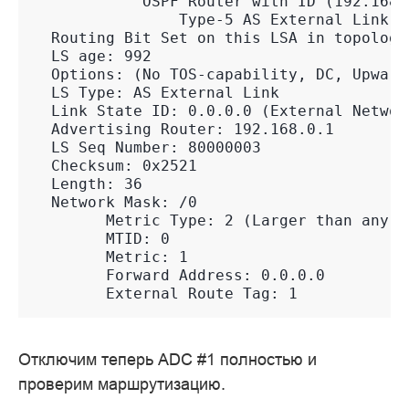
            OSPF Router with ID (192.168.
                Type-5 AS External Link S
  Routing Bit Set on this LSA in topology
  LS age: 992
  Options: (No TOS-capability, DC, Upward
  LS Type: AS External Link
  Link State ID: 0.0.0.0 (External Networ
  Advertising Router: 192.168.0.1
  LS Seq Number: 80000003
  Checksum: 0x2521
  Length: 36
  Network Mask: /0
        Metric Type: 2 (Larger than any l
        MTID: 0
        Metric: 1
        Forward Address: 0.0.0.0
        External Route Tag: 1
Отключим теперь ADC #1 полностью и
проверим маршрутизацию.