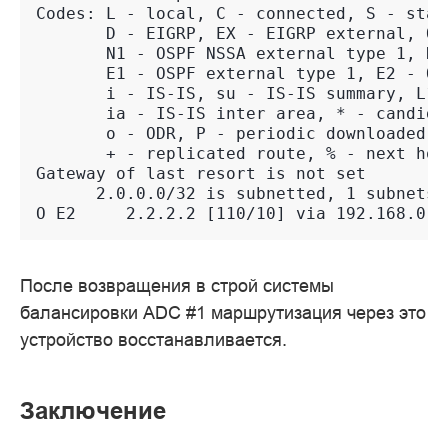
Codes: L - local, C - connected, S - stat
       D - EIGRP, EX - EIGRP external, O 
       N1 - OSPF NSSA external type 1, N2
       E1 - OSPF external type 1, E2 - OS
       i - IS-IS, su - IS-IS summary, L1 
       ia - IS-IS inter area, * - candida
       o - ODR, P - periodic downloaded s
       + - replicated route, % - next hop
Gateway of last resort is not set
      2.0.0.0/32 is subnetted, 1 subnets
O E2     2.2.2.2 [110/10] via 192.168.0.3
После возвращения в строй системы
балансировки ADC #1 маршрутизация через это
устройство восстанавливается.
Заключение