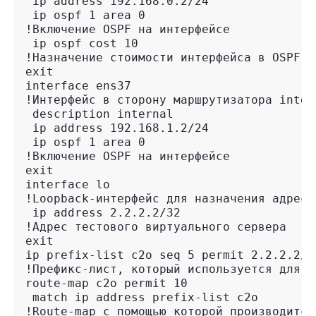
 ip address 192.168.0.2/24
 ip ospf 1 area 0
!Включение OSPF на интерфейсе
 ip ospf cost 10
!Назначение стоимости интерфейса в OSPF в
exit
interface ens37
!Интерфейс в сторону маршрутизатора inter
 description internal
 ip address 192.168.1.2/24
 ip ospf 1 area 0
!Включение OSPF на интерфейсе
exit
interface lo
!Loopback-интерфейс для назначения адресо
 ip address 2.2.2.2/32
!Адрес тестового виртуального сервера
exit
ip prefix-list c2o seq 5 permit 2.2.2.2/3
!Префикс-лист, который используется для о
route-map c2o permit 10
 match ip address prefix-list c2o
!Route-map с помощью которой производится