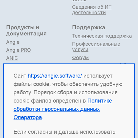
Сведения об ИТ
деятельности
Продукты и
Поддержка
документация
Техническая поддержка
Angie
Профессиональные
услуги
Angie PRO
Форум
ANIC
Поддержка в TG
Angie ADC
Документация
Сайт
https://angie.software/
использует
файлы cookie, чтобы обеспечить удобную
Angie Software
(ООО "Веб-Сервер") — российская
работу. Порядок сбора и использования
ИТ-компания, которая развивает решения для
cookie файлов определен в
Политике
высоконагруженных систем. Среди наших
обработки персональных данных
продуктов: система балансировки
Angie ADC
Оператора
.
(контроллер доставки приложений), веб-сервер
Angie PRO
и
Angie Ingress Controller
(ANIC) —
Если согласны и дальше использовать