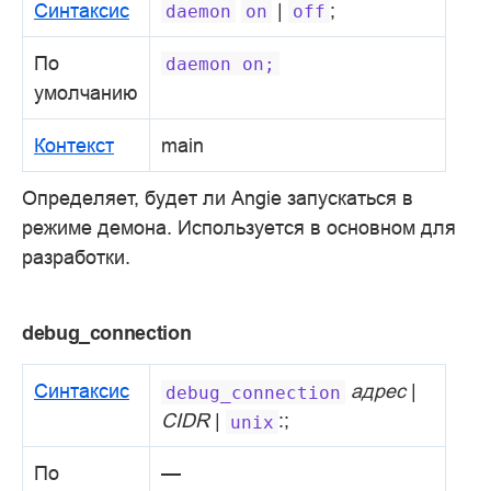
Синтаксис
|
;
daemon
on
off
По
daemon
on;
умолчанию
Контекст
main
Определяет, будет ли Angie запускаться в
режиме демона. Используется в основном для
разработки.
debug_connection
Синтаксис
адрес
|
debug_connection
CIDR
|
:;
unix
По
—