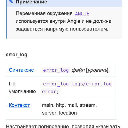
Примечание
Переменная окружения
ANGIE
используется внутри Angie и не должна
задаваться напрямую пользователем.
error_log
Синтаксис
файл
[
уровень
];
error_log
По
error_log
logs/error.log
умолчанию
error;
Контекст
main, http, mail, stream,
server, location
Настраивает логирование, позволяя указывать