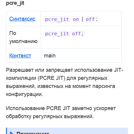
pcre_jit
Синтаксис
|
;
pcre_jit
on
off
По
pcre_jit
off;
умолчанию
Контекст
main
Разрешает или запрещает использование JIT-
компиляции (PCRE JIT) для регулярных
выражений, известных на момент парсинга
конфигурации.
Использование PCRE JIT заметно ускоряет
обработку регулярных выражений.
Примечание