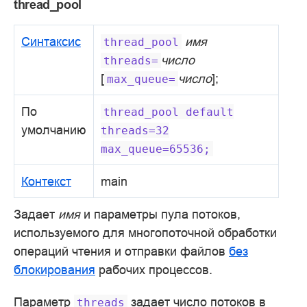
thread_pool
Синтаксис
имя
thread_pool
число
threads=
[
число
];
max_queue=
По
thread_pool
default
умолчанию
threads=32
max_queue=65536;
Контекст
main
Задает
имя
и параметры пула потоков,
используемого для многопоточной обработки
операций чтения и отправки файлов
без
блокирования
рабочих процессов.
Параметр
задает число потоков в
threads