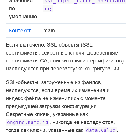
Значение
ssl_object_cache_inheritable
по
on;
умолчанию
Контекст
main
Если включено, SSL-объекты (SSL-
сертификаты, секретные ключи, доверенные
сертификаты CA, списки отзыва сертификатов)
наследуются при перезагрузке конфигурации.
SSL-объекты, загруженные из файлов,
наследуются, если время их изменения и
индекс файла не изменились с момента
предыдущей загрузки конфигурации.
Секретные ключи, указанные как
, никогда не наследуются,
engine:name:id
тогда как ключи, указанные как
,
data:value