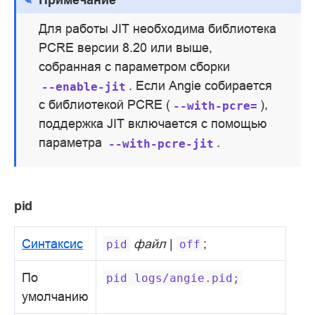
Для работы JIT необходима библиотека
PCRE версии 8.20 или выше,
собранная с параметром сборки
. Если Angie собирается
--enable-jit
с библиотекой PCRE (
),
--with-pcre=
поддержка JIT включается с помощью
параметра
.
--with-pcre-jit
pid
Синтаксис
файл
|
;
pid
off
По
pid
logs/angie.pid;
умолчанию