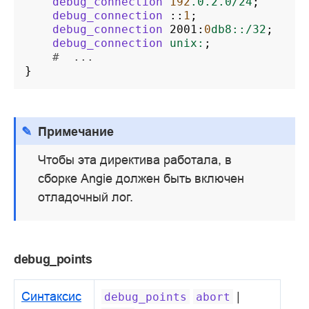
debug_connection
192
.0.2.0/24
;
debug_connection
::
1
;
debug_connection
2001
:
0
db8::/32
;
debug_connection
unix:
;
#  ...
}
Примечание
Чтобы эта директива работала, в
сборке Angie должен быть включен
отладочный лог.
debug_points
Синтаксис
|
debug_points
abort