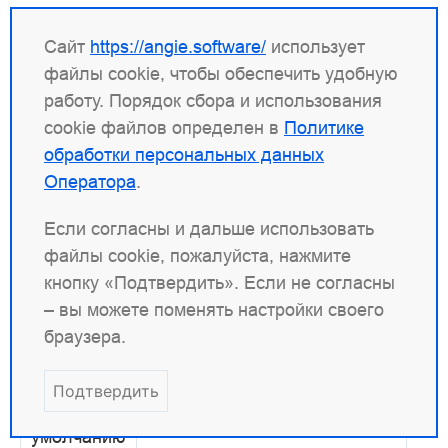
Внутренняя реализация интервала зависит от
Сайт
https://angie.software/
использует
используемого метода:
файлы cookie, чтобы обеспечить удобную
работу. Порядок сбора и использования
Фильтр
, если используется
EVFILT_TIMER
cookie файлов определен в
Политике
kqueue
.
обработки персональных данных
Функция
, если
timer_create()
Оператора
.
используется
eventport
.
Если согласны и дальше использовать
Функция
, в противном случае.
setitimer()
файлы cookie, пожалуйста, нажмите
кнопку «Подтвердить». Если не согласны
use
– вы можете поменять настройки своего
браузера.
Синтаксис
метод
;
use
Подтвердить
По
—
умолчанию