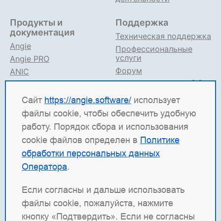
Продукты и
Поддержка
документация
Техническая поддержка
Angie
Профессиональные
услуги
Angie PRO
Форум
ANIC
Поддержка в TG
Angie ADC
Документация
Сайт
https://angie.software/
использует
файлы cookie, чтобы обеспечить удобную
Angie Software
(ООО "Веб-Сервер") — российская
работу. Порядок сбора и использования
ИТ-компания, которая развивает решения для
cookie файлов определен в
Политике
высоконагруженных систем. Среди наших
обработки персональных данных
продуктов: система балансировки
Angie ADC
Оператора
.
(контроллер доставки приложений), веб-сервер
Angie PRO
и
Angie Ingress Controller
(ANIC) —
Если согласны и дальше использовать
решение для управления трафиком
файлы cookie, пожалуйста, нажмите
контейнеризированных приложений в Kubernetes.
кнопку «Подтвердить». Если не согласны