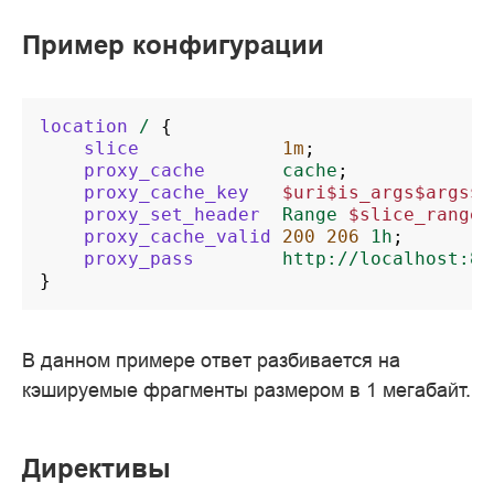
Пример конфигурации
location
/
{
slice
1m
;
proxy_cache
cache
;
proxy_cache_key
$uri$is_args$args$s
proxy_set_header
Range
$slice_range
;
proxy_cache_valid
200
206
1h
;
proxy_pass
http://localhost:80
}
В данном примере ответ разбивается на
кэшируемые фрагменты размером в 1 мегабайт.
Директивы