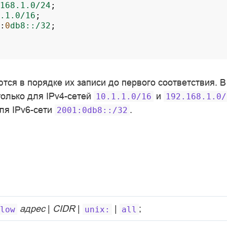
168.1.0/24
;
.1.0/16
;
:
0
db8::/32
;
тся в порядке их записи до первого соответствия. 
только для IPv4-сетей
и
10.1.1.0/16
192.168.1.0/
для IPv6-сети
.
2001:0db8::/32
адрес
|
CIDR
|
|
;
low
unix:
all