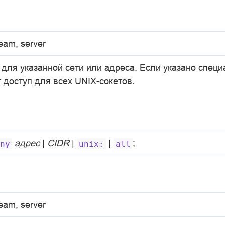
ream, server
для указанной сети или адреса. Если указано спец
т доступ для всех UNIX-сокетов.
адрес
|
CIDR
|
|
;
ny
unix:
all
ream, server