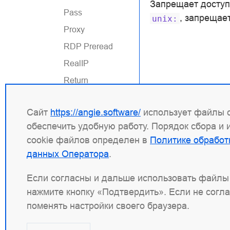
Запрещает доступ
Pass
, запрещае
unix:
Proxy
RDP Preread
RealIP
Return
Set
Сайт
https://angie.software/
использует файлы c
Split Clients
обеспечить удобную работу. Порядок сбора и
SSL
cookie файлов определен в
Политике обработ
SSL Preread
данных Оператора
.
Upstream
Если согласны и дальше использовать файлы 
Upstream
нажмите кнопку «Подтвердить». Если не согл
Probe
поменять настройки своего браузера.
Почтовый
модуль