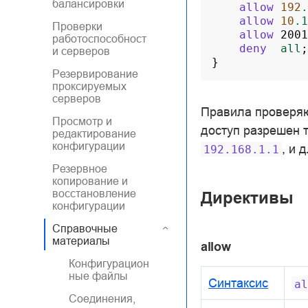
балансировки
allow
192
.
allow
10
.1
Проверки
allow
2001
работоспособност
deny
all
;
и серверов
}
Резервирование
проксируемых
серверов
Правила проверяю
Просмотр и
доступ разрешен 
редактирование
конфигурации
, и 
192.168.1.1
Резервное
копирование и
восстановление
Директивы
конфигурации
Справочные
материалы
allow
Конфигурацион
ные файлы
Синтаксис
al
Соединения,