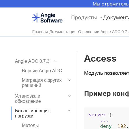
Мы стремитель
Продукты
Документ
Главная
Документация
О решении Angie ADC 0.7.
Access
Angie ADC 0.7.3
Версии Angie ADC
Модуль позволяет
Миграция с других
решений
Пример кон
Установка и
обновление
Балансировщик
server
{
нагрузки
...
Методы
deny
192
.