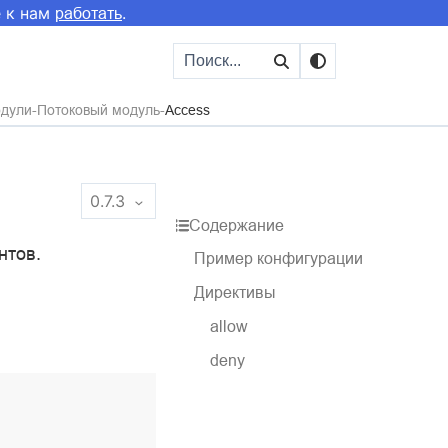
е к нам
.
работать
одули
Потоковый модуль
Access
0.7.3
Содержание
нтов.
Пример конфигурации
Директивы
allow
deny