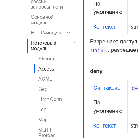
сессии,
По
—
запросы, логи
умолчанию
Основной
модуль
Контекст
st
HTTP-модуль
Разрешает доступ 
Потоковый
модуль
, разрешае
unix:
Stream
Access
deny
ACME
Синтаксис
de
Geo
Limit Conn
По
—
Log
умолчанию
Map
Контекст
st
MQTT
Preread