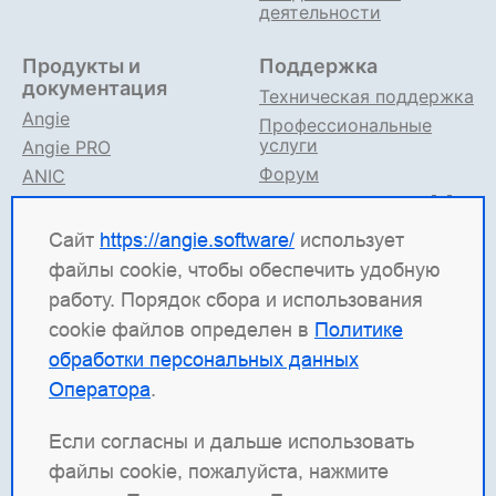
деятельности
Продукты и
Поддержка
документация
Техническая поддержка
Angie
Профессиональные
услуги
Angie PRO
Форум
ANIC
Поддержка в TG
Angie ADC
Документация
Сайт
https://angie.software/
использует
файлы cookie, чтобы обеспечить удобную
Angie Software
(ООО "Веб-Сервер") — российская
работу. Порядок сбора и использования
ИТ-компания, которая развивает решения для
cookie файлов определен в
Политике
высоконагруженных систем. Среди наших
обработки персональных данных
продуктов: система балансировки
Angie ADC
Оператора
.
(контроллер доставки приложений), веб-сервер
Angie PRO
и
Angie Ingress Controller
(ANIC) —
Если согласны и дальше использовать
решение для управления трафиком
файлы cookie, пожалуйста, нажмите
контейнеризированных приложений в Kubernetes.