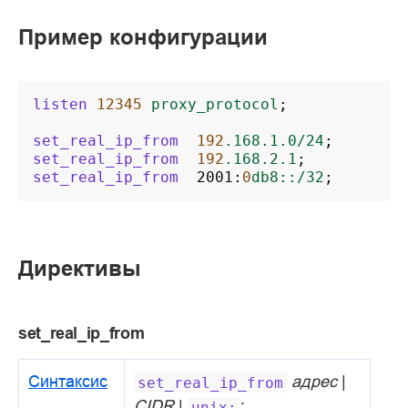
Пример конфигурации
listen
12345
proxy_protocol
;
set_real_ip_from
192
.168.1.0/24
;
set_real_ip_from
192
.168.2.1
;
set_real_ip_from
2001
:
0
db8::/32
;
Директивы
set_real_ip_from
Синтаксис
адрес
|
set_real_ip_from
CIDR
|
;
unix: