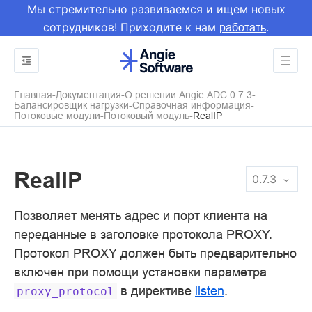
Мы стремительно развиваемся и ищем новых
сотрудников! Приходите к нам
.
работать
Главная
Документация
О решении Angie ADC 0.7.3
Балансировщик нагрузки
Справочная информация
Потоковые модули
Потоковый модуль
RealIP
RealIP
0.7.3
Позволяет менять адрес и порт клиента на
переданные в заголовке протокола PROXY.
Протокол PROXY должен быть предварительно
включен при помощи установки параметра
в директиве
listen
.
proxy_protocol