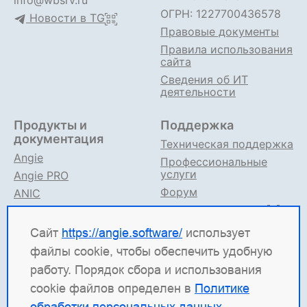
info@wbsrv.ru
ОГРН: 1227700436578
Новости в TG
Правовые документы
Правила использования
сайта
Сведения об ИТ
деятельности
Продукты и
Поддержка
документация
Техническая поддержка
Angie
Профессиональные
услуги
Angie PRO
Форум
ANIC
Поддержка в TG
Angie ADC
Документация
Сайт
https://angie.software/
использует
файлы cookie, чтобы обеспечить удобную
Angie Software
(ООО "Веб-Сервер") — российская
работу. Порядок сбора и использования
ИТ-компания, которая развивает решения для
cookie файлов определен в
Политике
высоконагруженных систем. Среди наших
обработки персональных данных