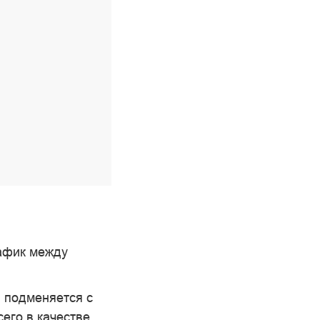
афик между
 подменяется с
сего в качестве