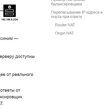
балансировщика
Переписывание IP-адреса и
порта при ответе
Router NAT
Origin NAT
, синим —
серверу доступны
ее от реального
ответы от
ансировщик
T.