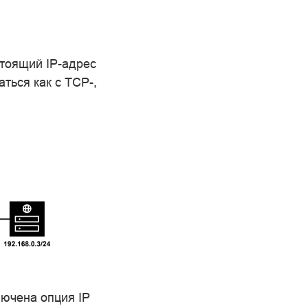
стоящий IP-адрес
аться как с TCP-,
лючена опция IP