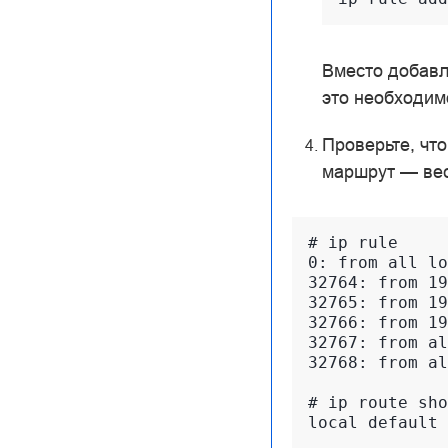
Вместо добавл
это необходим
Проверьте, чт
маршрут — вес
# ip rule

0: from all lo
32764: from 19
32765: from 19
32766: from 19
32767: from al
32768: from al
# ip route sho