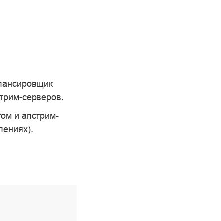
алансировщик
стрим-серверов.
ом и апстрим-
лениях).