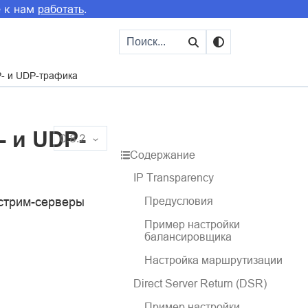
е к нам
.
работать
P- и UDP-трафика
- и UDP-
0.8.2
Содержание
IP Transparency
пстрим-серверы
Предусловия
Пример настройки
балансировщика
Настройка маршрутизации
Direct Server Return (DSR)
Пример настройки