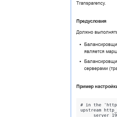
Transparency.
Предусловия
Должно выполнять
Балансировщик
является марш
Балансировщик
серверами (тр
Пример настройк
# in the 'http
upstream http_
     server 19