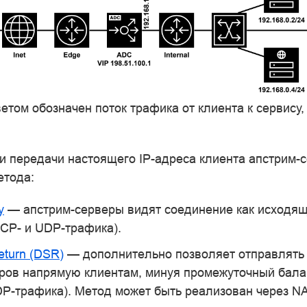
ветом обозначен поток трафика от клиента к сервису
и передачи настоящего IP-адреса клиента апстрим-
етода:
y
— апстрим-серверы видят соединение как исходящ
TCP- и UDP-трафика).
Return (DSR)
— дополнительно позволяет отправлять 
ров напрямую клиентам, минуя промежуточный бал
DP-трафика). Метод может быть реализован через NA