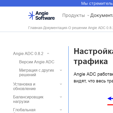
Мы стремитель
Продукты
Документ
Главная
Документация
О решении Angie ADC 0.8.
Настройка
Angie ADC 0.8.2
трафика
Версии Angie ADC
Миграция с других
Angie ADC работа
решений
видят, что весь т
Установка и
обновление
Балансировщик
нагрузки
Глобальная