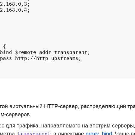
2.168.0.3;

2.168.0.4;

 {

bind $remote_addr transparent;

pass http://http_upstreams;

стой виртуальный HTTP-сервер, распределяющий тр
им-серверов.
с для трафика, направляемого на апстрим-серверы,
аметра
в директиве
proxy_bind
. Чаще в
transparent