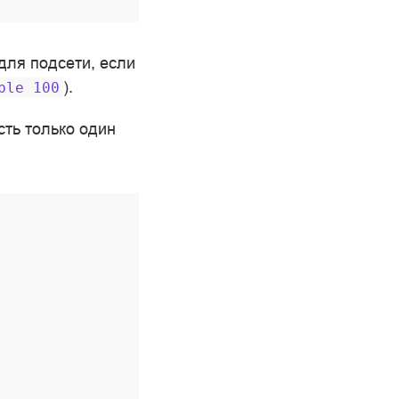
для подсети, если
).
ble
100
сть только один