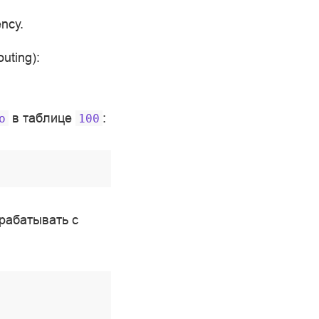
ncy.
uting):
в таблице
:
o
100
рабатывать с