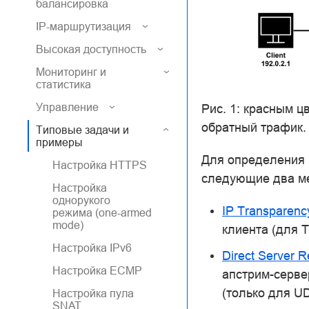
балансировка
IP-маршрутизация
Высокая доступность
Мониторинг и
статистика
Управление
Рис. 1: красным ц
обратный трафик.
Типовые задачи и
примеры
Для определения 
Настройка HTTPS
следующие два м
Настройка
однорукого
IP Transparenc
режима (one-armed
mode)
клиента (для 
Настройка IPv6
Direct Server 
Настройка ECMP
апстрим-серве
(только для U
Настройка пула
SNAT