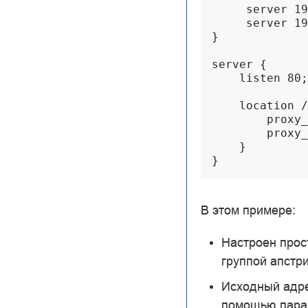
     server 19
     server 19
}

server {

    listen 80;

    location /
        proxy_
        proxy_
    }

В этом примере:
Настроен про
группой апстр
Исходный адре
помощью пар