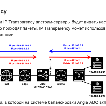
ncy
и IP Transparency апстрим-серверы будут видеть на
го приходят пакеты. IP Transparency может использов
колами.
ти, в которой на системе балансировки Angie ADC вк