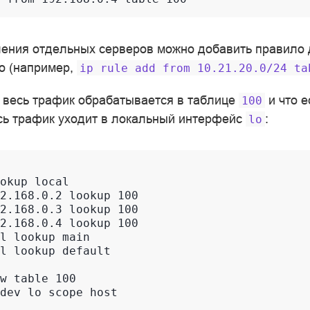
ения отдельных серверов можно добавить правило 
о (например,
ip
rule
add
from
10.21.20.0/24
ta
о весь трафик обрабатывается в таблице
и что е
100
ь трафик уходит в локальный интерфейс
:
lo
okup local

2.168.0.2 lookup 100

2.168.0.3 lookup 100

2.168.0.4 lookup 100

l lookup main

l lookup default

w table 100
