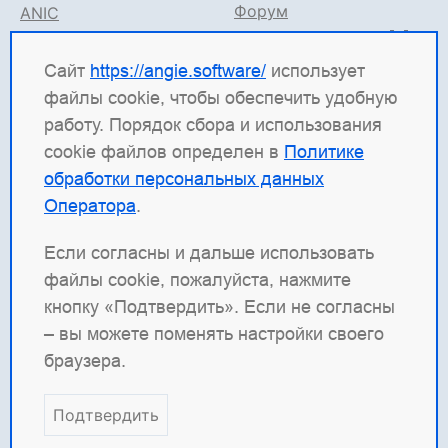
Форум
ANIC
Поддержка в TG
Angie ADC
Документация
Сайт
https://angie.software/
использует
файлы cookie, чтобы обеспечить удобную
Angie Software
(ООО "Веб-Сервер") — российская
работу. Порядок сбора и использования
ИТ-компания, которая развивает решения для
cookie файлов определен в
Политике
высоконагруженных систем. Среди наших
обработки персональных данных
продуктов: система балансировки
Angie ADC
Оператора
.
(контроллер доставки приложений), веб-сервер
Angie PRO
и
Angie Ingress Controller
(ANIC) —
Если согласны и дальше использовать
решение для управления трафиком
файлы cookie, пожалуйста, нажмите
контейнеризированных приложений в Kubernetes.
кнопку «Подтвердить». Если не согласны
Наша отдельная гордость — веб-сервер с
– вы можете поменять настройки своего
открытым кодом
Angie
, который создан как форк
браузера.
nginx и призван превзойти функциональность
оригинала.
Подтвердить