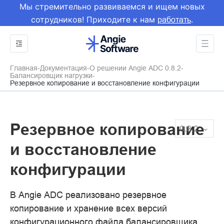
Мы стремительно развиваемся и ищем новых
сотрудников! Приходите к нам
.
работать
Главная
Документация
О решении Angie ADC 0.8.2
Балансировщик нагрузки
Резервное копирование и восстановление конфигурации
Резервное копирование
0.8.2
и восстановление
конфигурации
В Angie ADC реализовано резервное
копирование и хранение всех версий
конфигурационного файла балансировщика