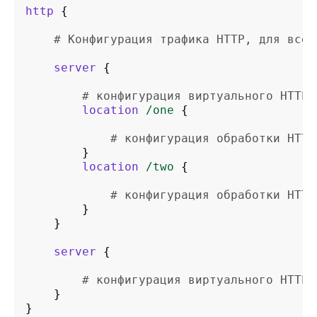
http
{
# Конфигурация трафика HTTP, для всех
server
{
# конфигурация виртуального HTTP 
location
/one
{
# конфигурация обработки HTTP
}
location
/two
{
# конфигурация обработки HTTP
}
}
server
{
# конфигурация виртуального HTTP 
}
}