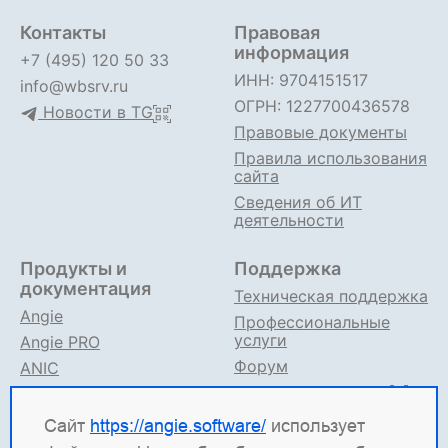
Контакты
Правовая
информация
+7 (495) 120 50 33
ИНН: 9704151517
info@wbsrv.ru
ОГРН: 1227700436578
Новости в TG
Правовые документы
Правила использования
сайта
Сведения об ИТ
деятельности
Продукты и
Поддержка
документация
Техническая поддержка
Angie
Профессиональные
услуги
Angie PRO
Форум
ANIC
Поддержка в TG
Angie ADC
Документация
Сайт
https://angie.software/
использует