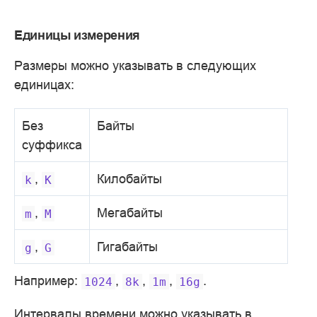
Единицы измерения
Размеры можно указывать в следующих
единицах:
Без
Байты
суффикса
,
Килобайты
k
K
,
Мегабайты
m
M
,
Гигабайты
g
G
Например:
,
,
,
.
1024
8k
1m
16g
Интервалы времени можно указывать в