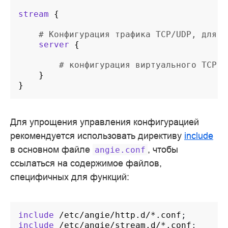
stream
{
# Конфигурация трафика TCP/UDP, для в
server
{
# конфигурация виртуального TCP с
}
}
Для упрощения управления конфигурацией
рекомендуется использовать директиву
include
в основном файле
, чтобы
angie.conf
ссылаться на содержимое файлов,
специфичных для функций:
include
/etc/angie/http.d/*.conf
include
/etc/angie/stream.d/*.conf