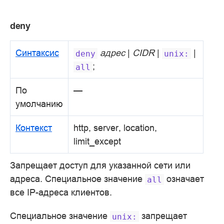
deny
Синтаксис
адрес
|
CIDR
|
|
deny
unix:
;
all
По
—
умолчанию
Контекст
http, server, location,
limit_except
Запрещает доступ для указанной сети или
адреса. Специальное значение
означает
all
все IP-адреса клиентов.
Специальное значение
запрещает
unix: