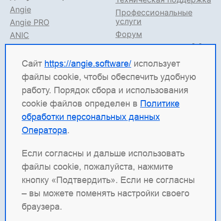
Angie
Профессиональные
услуги
Angie PRO
Форум
ANIC
Поддержка в TG
Angie ADC
Документация
Сайт
https://angie.software/
использует
файлы cookie, чтобы обеспечить удобную
Angie Software
(ООО "Веб-Сервер") — российская
работу. Порядок сбора и использования
ИТ-компания, которая развивает решения для
cookie файлов определен в
Политике
высоконагруженных систем. Среди наших
обработки персональных данных
продуктов: система балансировки
Angie ADC
Оператора
.
(контроллер доставки приложений), веб-сервер
Angie PRO
и
Angie Ingress Controller
(ANIC) —
Если согласны и дальше использовать
решение для управления трафиком
файлы cookie, пожалуйста, нажмите
контейнеризированных приложений в Kubernetes.
кнопку «Подтвердить». Если не согласны
Наша отдельная гордость — веб-сервер с
– вы можете поменять настройки своего
открытым кодом
Angie
, который создан как форк
браузера.
nginx и призван превзойти функциональность