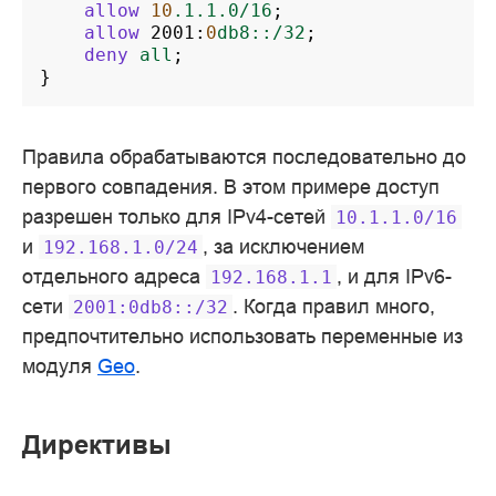
allow
10
.1.1.0/16
;
allow
2001
:
0
db8::/32
;
deny
all
;
}
Правила обрабатываются последовательно до
первого совпадения. В этом примере доступ
разрешен только для IPv4-сетей
10.1.1.0/16
и
, за исключением
192.168.1.0/24
отдельного адреса
, и для IPv6-
192.168.1.1
сети
. Когда правил много,
2001:0db8::/32
предпочтительно использовать переменные из
модуля
Geo
.
Директивы