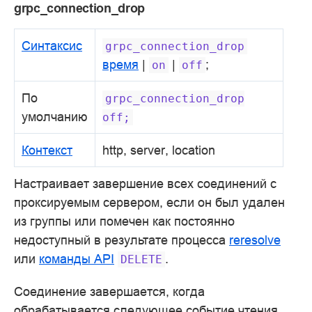
grpc_connection_drop
Синтаксис
grpc_connection_drop
время
|
|
;
on
off
По
grpc_connection_drop
умолчанию
off;
Контекст
http, server, location
Настраивает завершение всех соединений с
проксируемым сервером, если он был удален
из группы или помечен как постоянно
недоступный в результате процесса
reresolve
или
команды API
.
DELETE
Соединение завершается, когда
обрабатывается следующее событие чтения