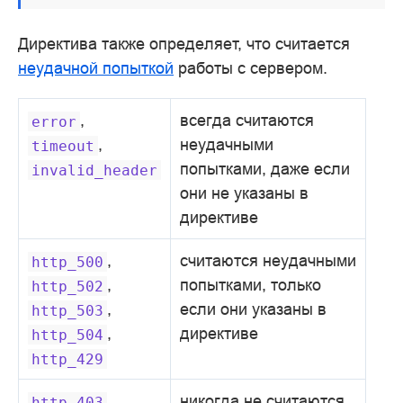
Директива также определяет, что считается
неудачной попыткой
работы с сервером.
,
всегда считаются
error
,
неудачными
timeout
попытками, даже если
invalid_header
они не указаны в
директиве
,
считаются неудачными
http_500
,
попытками, только
http_502
,
если они указаны в
http_503
,
директиве
http_504
http_429
,
никогда не считаются
http_403