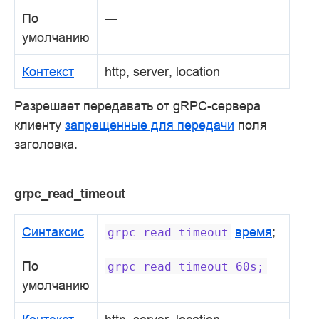
По
—
умолчанию
Контекст
http, server, location
Разрешает передавать от gRPC-сервера
клиенту
запрещенные для передачи
поля
заголовка.
grpc_read_timeout
Синтаксис
время
;
grpc_read_timeout
По
grpc_read_timeout
60s;
умолчанию