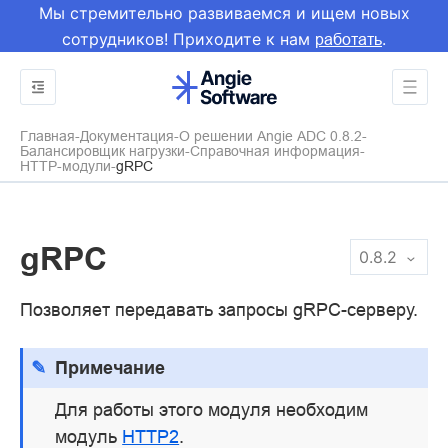
Мы стремительно развиваемся и ищем новых
сотрудников! Приходите к нам
.
работать
Главная
Документация
О решении Angie ADC 0.8.2
Балансировщик нагрузки
Справочная информация
HTTP-модули
gRPC
gRPC
0.8.2
Позволяет передавать запросы gRPC-серверу.
Примечание
Для работы этого модуля необходим
модуль
HTTP2
.