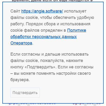
пределах своего периода
; каждое
valid
Сайт
https://angie.software/
использует
обращение сбрасывает этот таймер.
файлы cookie, чтобы обеспечить удобную
Значение по умолчанию — 10 секунд.
работу. Порядок сбора и использования
— определяет время, в течение
valid
cookie файлов определен в
Политике
которого элемент кэша считается
обработки персональных данных
действительным и может использоваться
Оператора
.
повторно. Значение по умолчанию — 60
секунд. По истечении этого времени
Если согласны и дальше использовать
сертификаты перезагружаются или
файлы cookie, пожалуйста, нажмите
проходят повторную проверку.
кнопку «Подтвердить». Если не согласны
– вы можете поменять настройки своего
— отключает кэш.
off
браузера.
Пример:
Подтвердить
grpc_ssl_certificate
$grpc_ssl_serv