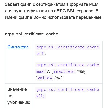
Задает файл с сертификатом в формате PEM
для аутентификации на gRPC SSL-сервере. В
имени файла можно использовать переменные.
grpc_ssl_certificate_cache
Синтаксис
grpc_ssl_certificate_cache
;
off
grpc_ssl_certificate_cache
N
[
time
]
max=
inactive=
[
time
];
valid=
Значение
grpc_ssl_certificate_cache
по
off;
умолчанию