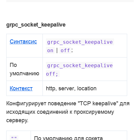
grpc_socket_keepalive
Синтаксис
grpc_socket_keepalive
|
;
on
off
По
grpc_socket_keepalive
умолчанию
off;
Контекст
http, server, location
Конфигурирует поведение "TCP keepalive" для
исходящих соединений к проксируемому
серверу.
По умолчанию для сокета
""