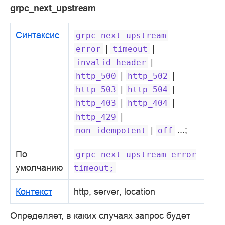
grpc_next_upstream
Синтаксис
grpc_next_upstream
|
|
error
timeout
|
invalid_header
|
|
http_500
http_502
|
|
http_503
http_504
|
|
http_403
http_404
|
http_429
|
...;
non_idempotent
off
По
grpc_next_upstream
error
умолчанию
timeout;
Контекст
http, server, location
Определяет, в каких случаях запрос будет