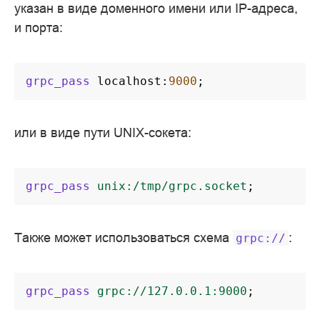
указан в виде доменного имени или IP-адреса,
и порта:
grpc_pass
localhost
:
9000
;
или в виде пути UNIX-сокета:
grpc_pass
unix:/tmp/grpc.socket
;
Также может использоваться схема
:
grpc://
grpc_pass
grpc://127.0.0.1:9000
;