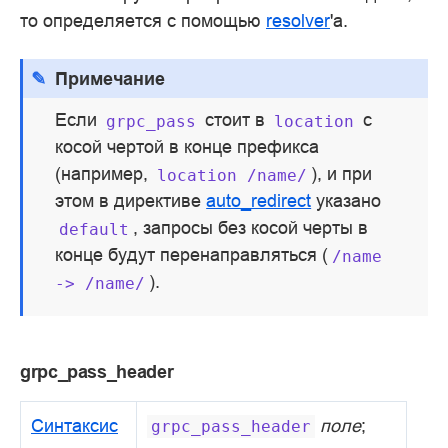
то определяется с помощью
resolver
'а.
Примечание
Если
стоит в
с
grpc_pass
location
косой чертой в конце префикса
(например,
), и при
location
/name/
этом в директиве
auto_redirect
указано
, запросы без косой черты в
default
конце будут перенаправляться (
/name
).
->
/name/
grpc_pass_header
Синтаксис
поле
;
grpc_pass_header