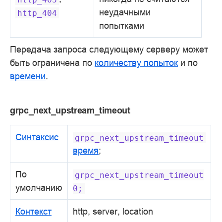
неудачными
http_404
попытками
Передача запроса следующему серверу может
быть ограничена по
количеству попыток
и по
времени
.
grpc_next_upstream_timeout
Синтаксис
grpc_next_upstream_timeout
время
;
По
grpc_next_upstream_timeout
умолчанию
0;
Контекст
http, server, location