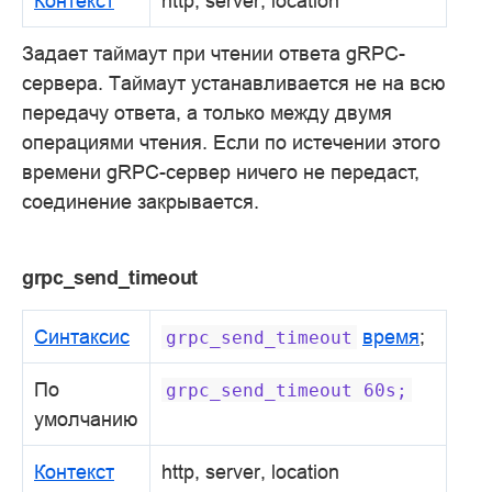
Контекст
http, server, location
Задает таймаут при чтении ответа gRPC-
сервера. Таймаут устанавливается не на всю
передачу ответа, а только между двумя
операциями чтения. Если по истечении этого
времени gRPC-сервер ничего не передаст,
соединение закрывается.
grpc_send_timeout
Синтаксис
время
;
grpc_send_timeout
По
grpc_send_timeout
60s;
умолчанию
Контекст
http, server, location