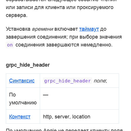
или записи для клиента или проксируемого
сервера.
Установка
времени
включает
таймаут
до
завершения соединения; при выборе значения
соединения завершаются немедленно.
on
grpc_hide_header
Синтаксис
поле
;
grpc_hide_header
По
—
умолчанию
Контекст
http, server, location
По умолчанию Angie не передает клиенту поля