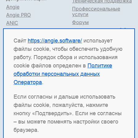
Техническая поддержка
Angie
Профессиональные
услуги
Angie PRO
Форум
ANIC
Поддержка в TG
Angie ADC
Документация
Сайт
https://angie.software/
использует
файлы cookie, чтобы обеспечить удобную
Angie Software
(ООО "Веб-Сервер") — российская
работу. Порядок сбора и использования
ИТ-компания, которая развивает решения для
cookie файлов определен в
Политике
высоконагруженных систем. Среди наших
обработки персональных данных
продуктов: система балансировки
Angie ADC
Оператора
.
(контроллер доставки приложений), веб-сервер
Angie PRO
и
Angie Ingress Controller
(ANIC) —
Если согласны и дальше использовать
решение для управления трафиком
файлы cookie, пожалуйста, нажмите
контейнеризированных приложений в Kubernetes.
кнопку «Подтвердить». Если не согласны
Наша отдельная гордость — веб-сервер с
– вы можете поменять настройки своего
открытым кодом
Angie
, который создан как форк
браузера.
nginx и призван превзойти функциональность