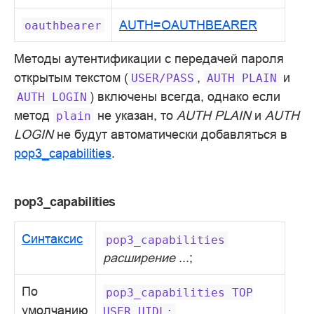
AUTH=OAUTHBEARER
oauthbearer
Методы аутентификации с передачей пароля
открытым текстом (
,
и
USER/PASS
AUTH
PLAIN
) включены всегда, однако если
AUTH
LOGIN
метод
не указан, то
AUTH PLAIN
и
AUTH
plain
LOGIN
не будут автоматически добавляться в
pop3_capabilities
.
pop3_capabilities
Синтаксис
pop3_capabilities
расширение
...;
По
pop3_capabilities
TOP
умолчанию
USER
UIDL;