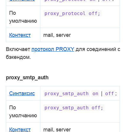
По
proxy_protocol
off;
умолчанию
Контекст
mail, server
Включает
протокол PROXY
для соединений с
бэкендом.
proxy_smtp_auth
Синтаксис
|
;
proxy_smtp_auth
on
off
По
proxy_smtp_auth
off;
умолчанию
Контекст
mail, server