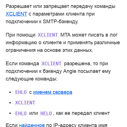
Разрешает или запрещает передачу команды
XCLIENT
с параметрами клиента при
подключении к SMTP-бэкенду.
При помощи
MTA может писать в лог
XCLIENT
информацию о клиенте и применять различные
ограничения на основе этих данных.
Если команда
разрешена, то при
XCLIENT
подключении к бэкенду Angie посылает ему
следующие команды:
с
именем сервера
EHLO
XCLIENT
или
, как ее передал клиент
EHLO
HELO
Если
найденное
по IP-адресу клиента имя