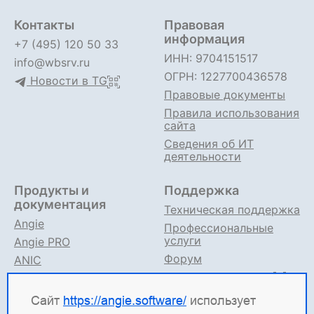
Контакты
Правовая
информация
+7 (495) 120 50 33
ИНН: 9704151517
info@wbsrv.ru
ОГРН: 1227700436578
Новости в TG
Правовые документы
Правила использования
сайта
Сведения об ИТ
деятельности
Продукты и
Поддержка
документация
Техническая поддержка
Angie
Профессиональные
услуги
Angie PRO
Форум
ANIC
Поддержка в TG
Angie ADC
Документация
Сайт
https://angie.software/
использует