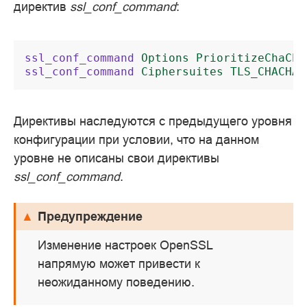
директив
ssl_conf_command
:
ssl_conf_command
Options
PrioritizeChaCha
ssl_conf_command
Ciphersuites
TLS_CHACHA2
Директивы наследуются с предыдущего уровня
конфигурации при условии, что на данном
уровне не описаны свои директивы
ssl_conf_command
.
Предупреждение
Изменение настроек OpenSSL
напрямую может привести к
неожиданному поведению.