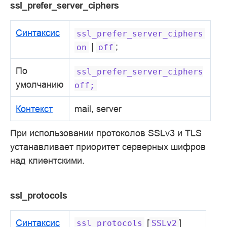
ssl_prefer_server_ciphers
Синтаксис
ssl_prefer_server_ciphers
|
;
on
off
По
ssl_prefer_server_ciphers
умолчанию
off;
Контекст
mail, server
При использовании протоколов SSLv3 и TLS
устанавливает приоритет серверных шифров
над клиентскими.
ssl_protocols
Синтаксис
[
]
ssl_protocols
SSLv2