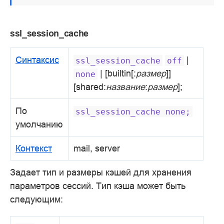
ssl_session_cache
Синтаксис
|
ssl_session_cache
off
| [builtin[:
размер
]]
none
[shared:
название
:
размер
];
По
ssl_session_cache
none;
умолчанию
Контекст
mail, server
Задает тип и размеры кэшей для хранения
параметров сессий. Тип кэша может быть
следующим: