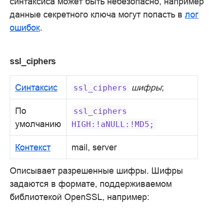
синтаксиса может быть небезопасно, например
данные секретного ключа могут попасть в
лог
ошибок
.
ssl_ciphers
Синтаксис
шифры
;
ssl_ciphers
По
ssl_ciphers
умолчанию
HIGH:!aNULL:!MD5;
Контекст
mail, server
Описывает разрешенные шифры. Шифры
задаются в формате, поддерживаемом
библиотекой OpenSSL, например: