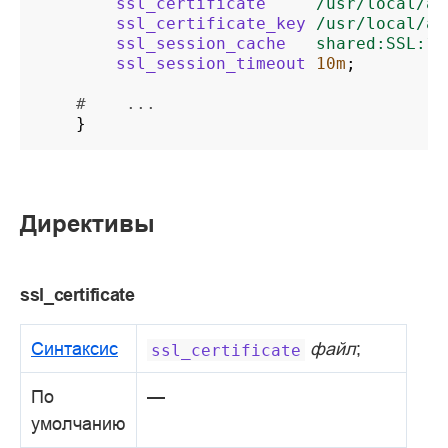
ssl_certificate
/usr/local/an
ssl_certificate_key
/usr/local/an
ssl_session_cache
shared:SSL:10
ssl_session_timeout
10m
;
#    ...
}
Директивы
ssl_certificate
Синтаксис
файл
;
ssl_certificate
По
—
умолчанию