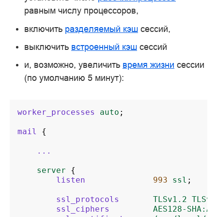
равным числу процессоров,
включить
разделяемый кэш
сессий,
выключить
встроенный кэш
сессий
и, возможно, увеличить
время жизни
сессии
(по умолчанию 5 минут):
worker_processes
auto
;
mail
{
...
server
{
listen
993
ssl
;
ssl_protocols
TLSv1.2
TLSv1
ssl_ciphers
AES128-SHA:AE