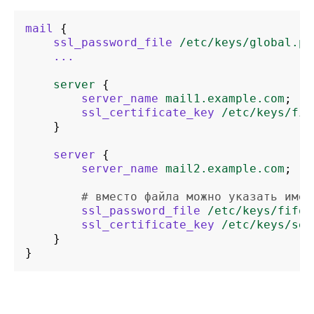
mail
{
ssl_password_file
/etc/keys/global.pa
...
server
{
server_name
mail1.example.com
;
ssl_certificate_key
/etc/keys/fir
}
server
{
server_name
mail2.example.com
;
# вместо файла можно указать имен
ssl_password_file
/etc/keys/fifo
;
ssl_certificate_key
/etc/keys/sec
}
}