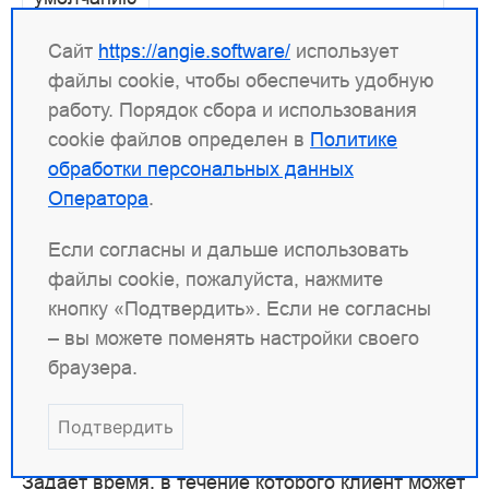
Контекст
mail, server
Сайт
https://angie.software/
использует
файлы cookie, чтобы обеспечить удобную
Разрешает или запрещает возобновление
работу. Порядок сбора и использования
сессий при помощи
TLS session tickets
.
cookie файлов определен в
Политике
обработки персональных данных
Оператора
.
ssl_session_timeout
Если согласны и дальше использовать
Синтаксис
ssl_session_timeout
файлы cookie, пожалуйста, нажмите
время
;
кнопку «Подтвердить». Если не согласны
– вы можете поменять настройки своего
По
ssl_session_timeout
5m;
браузера.
умолчанию
Подтвердить
Контекст
mail, server
Задает время, в течение которого клиент может