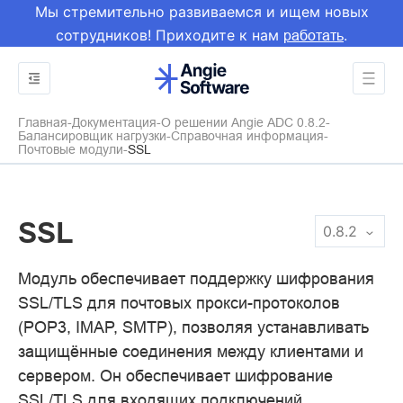
Мы стремительно развиваемся и ищем новых
сотрудников! Приходите к нам
.
работать
Главная
Документация
О решении Angie ADC 0.8.2
Балансировщик нагрузки
Справочная информация
Почтовые модули
SSL
SSL
0.8.2
Модуль обеспечивает поддержку шифрования
SSL/TLS для почтовых прокси-протоколов
(POP3, IMAP, SMTP), позволяя устанавливать
защищённые соединения между клиентами и
сервером. Он обеспечивает шифрование
SSL/TLS для входящих подключений,