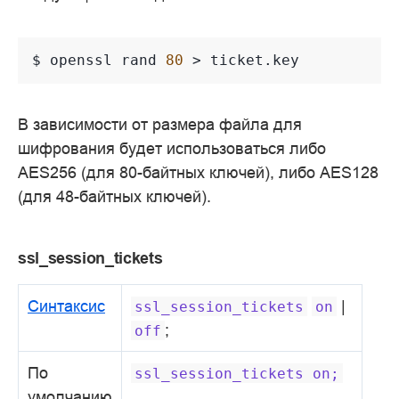
$ 
openssl
rand
80
>
В зависимости от размера файла для
шифрования будет использоваться либо
AES256 (для 80-байтных ключей), либо AES128
(для 48-байтных ключей).
ssl_session_tickets
Синтаксис
|
ssl_session_tickets
on
;
off
По
ssl_session_tickets
on;
умолчанию