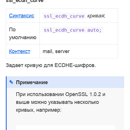
ssl_ecdh_curve
Синтаксис
кривая
;
ssl_ecdh_curve
По
ssl_ecdh_curve
auto;
умолчанию
Контекст
mail, server
Задает кривую для ECDHE-шифров.
Примечание
При использовании OpenSSL 1.0.2 и
выше можно указывать несколько
кривых, например: