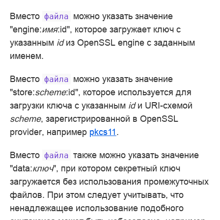
Вместо
можно указать значение
файла
"engine:
имя
:id", которое загружает ключ с
указанным
id
из OpenSSL engine с заданным
именем.
Вместо
можно указать значение
файла
"store:
scheme
:id", которое используется для
загрузки ключа с указанным
id
и URI-схемой
scheme
, зарегистрированной в OpenSSL
provider, например
pkcs11
.
Вместо
также можно указать значение
файла
"data:
ключ
", при котором секретный ключ
загружается без использования промежуточных
файлов. При этом следует учитывать, что
ненадлежащее использование подобного