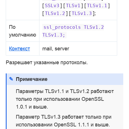
[
] [
] [
]
SSLv3
TLSv1
TLSv1.1
[
] [
];
TLSv1.2
TLSv1.3
По
ssl_protocols
TLSv1.2
умолчанию
TLSv1.3;
Контекст
mail, server
Разрешает указанные протоколы.
Примечание
Параметры TLSv1.1 и TLSv1.2 работают
только при использовании OpenSSL
1.0.1 и выше.
Параметр TLSv1.3 работает только при
использовании OpenSSL 1.1.1 и выше.