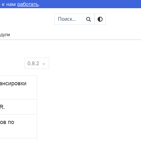
е к нам
.
работать
одули
0.8.2
ансировки
R.
ов по