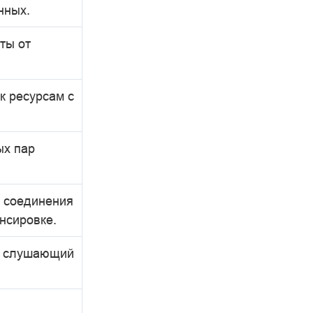
нных.
ты от
к ресурсам с
ых пар
з соединения
нсировке.
й слушающий