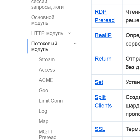
сессии,
запросы, логи
RDP
Чтен
Основной
Preread
реше
модуль
HTTP-модуль
RealIP
Опред
серв
Потоковый
модуль
Return
Отпра
Stream
без 
Access
ACME
Set
Уста
Geo
Split
Созд
Limit Conn
Clients
шард
Log
проп
Map
SSL
Терм
MQTT
Preread