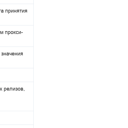
та принятия
м прокси-
 значения
х релизов,