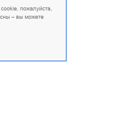
cookie, пожалуйста,
асны – вы можете
овая информация
Продукты и документа
9704151517
Angie
 1227700436578
Angie PRO