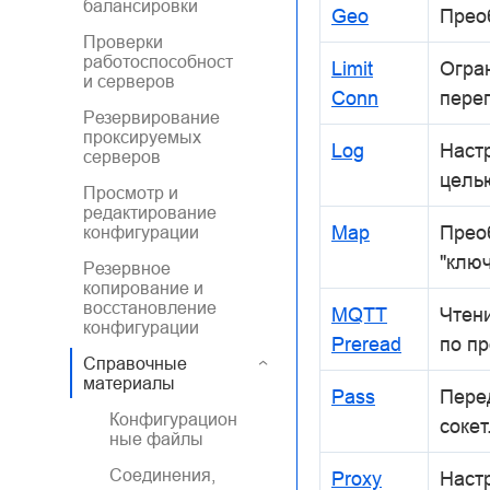
балансировки
Geo
Прео
Проверки
работоспособност
Limit
Огра
и серверов
Conn
перег
Резервирование
проксируемых
Log
Наст
серверов
цель
Просмотр и
редактирование
Map
Прео
конфигурации
"ключ
Резервное
копирование и
восстановление
MQTT
Чтен
конфигурации
Preread
по п
Справочные
материалы
Pass
Пере
Конфигурацион
сокет
ные файлы
Соединения,
Proxy
Наст