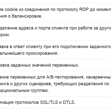
ие cookie из соединения по протоколу RDP до момен
ния о балансировке.
еление адреса и порта клиента при работе за други
ером.
вка в ответ клиенту при его подключении заданного
дальнейшего проксирования.
новка заданных значений переменных.
ание переменных для A/B-тестирования, канареечны
инга и других сценариев, требующих разделения по
орциональным группам.
инация протоколов SSL/TLS и DTLS.