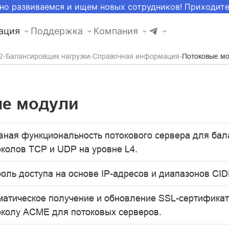
но развиваемся и ищем новых сотрудников! Приходит
ация
Поддержка
Компания
2
Балансировщик нагрузки
Справочная информация
Потоковые м
е модули
вная функциональность потокового сервера для бал
околов TCP и UDP на уровне L4.
оль доступа на основе IP-адресов и диапазонов CID
матическое получение и обновление SSL-сертификат
околу ACME для потоковых серверов.