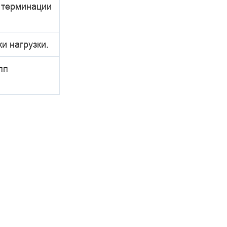
 терминации
.
и нагрузки.
пп