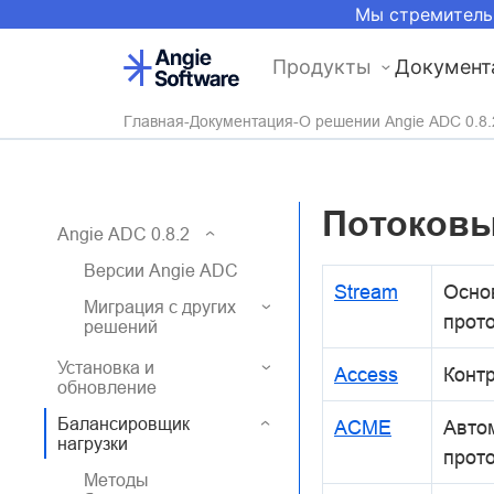
Мы стремитель
Продукты
Документ
Главная
Документация
О решении Angie ADC 0.8.
Потоковы
Angie ADC 0.8.2
Версии Angie ADC
Stream
Осно
Миграция с других
прот
решений
Установка и
Access
Контр
обновление
Балансировщик
ACME
Авто
нагрузки
прот
Методы