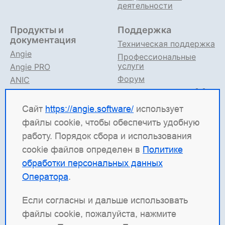
деятельности
Продукты и
Поддержка
документация
Техническая поддержка
Angie
Профессиональные
услуги
Angie PRO
Форум
ANIC
Поддержка в TG
Angie ADC
Документация
Сайт
https://angie.software/
использует
файлы cookie, чтобы обеспечить удобную
Angie Software
(ООО "Веб-Сервер") — российская
работу. Порядок сбора и использования
ИТ-компания, которая развивает решения для
cookie файлов определен в
Политике
высоконагруженных систем. Среди наших
обработки персональных данных
продуктов: система балансировки
Angie ADC
Оператора
.
(контроллер доставки приложений), веб-сервер
Angie PRO
и
Angie Ingress Controller
(ANIC) —
Если согласны и дальше использовать
решение для управления трафиком
файлы cookie, пожалуйста, нажмите
контейнеризированных приложений в Kubernetes.