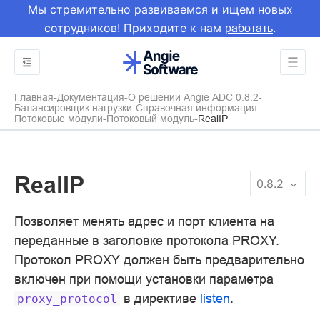
Мы стремительно развиваемся и ищем новых
сотрудников! Приходите к нам
.
работать
Главная
Документация
О решении Angie ADC 0.8.2
Балансировщик нагрузки
Справочная информация
Потоковые модули
Потоковый модуль
RealIP
RealIP
0.8.2
Позволяет менять адрес и порт клиента на
переданные в заголовке протокола PROXY.
Протокол PROXY должен быть предварительно
включен при помощи установки параметра
в директиве
listen
.
proxy_protocol