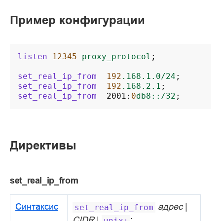
Пример конфигурации
listen
12345
proxy_protocol
;
set_real_ip_from
192
.168.1.0/24
;
set_real_ip_from
192
.168.2.1
;
set_real_ip_from
2001
:
0
db8::/32
;
Директивы
set_real_ip_from
Синтаксис
адрес
|
set_real_ip_from
CIDR
|
;
unix: