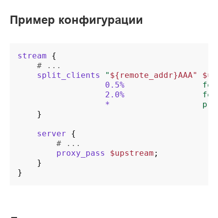
Пример конфигурации
stream
{
# ...
split_clients
"
${remote_addr}AAA"
$up
0.5%
fea
2.0%
fea
*
pro
}
server
{
# ...
proxy_pass
$upstream
;
}
}