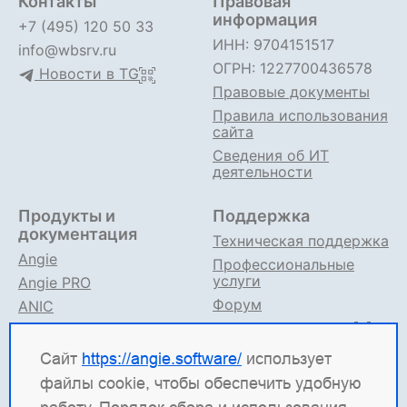
Контакты
Правовая
информация
+7 (495) 120 50 33
ИНН: 9704151517
info@wbsrv.ru
ОГРН: 1227700436578
Новости в TG
Правовые документы
Правила использования
сайта
Сведения об ИТ
деятельности
Продукты и
Поддержка
документация
Техническая поддержка
Angie
Профессиональные
услуги
Angie PRO
Форум
ANIC
Поддержка в TG
Angie ADC
Документация
Сайт
https://angie.software/
использует
файлы cookie, чтобы обеспечить удобную
Angie Software
(ООО "Веб-Сервер") — российская