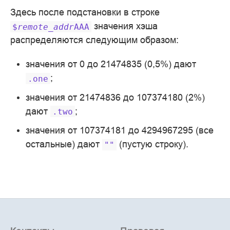
Здесь после подстановки в строке
значения хэша
$
remote_addr
AAA
распределяются следующим образом:
значения от 0 до 21474835 (0,5%) дают
;
.one
значения от 21474836 до 107374180 (2%)
дают
;
.two
значения от 107374181 до 4294967295 (все
остальные) дают
(пустую строку).
""