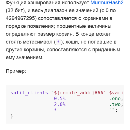
Функция хэширования использует
MurmurHash2
(32 бит), и весь диапазон ее значений (с 0 по
4294967295) сопоставляется с корзинами в
порядке появления; процентные величины
определяют размер корзин. В конце может
стоять метасимвол (
); хэши, не попавшие в
*
другие корзины, сопоставляются с приданным
ему значением.
Пример:
split_clients
"
${remote_addr}AAA"
$varian
0.5%
.one
;
2.0%
.two
;
*
""
;
}