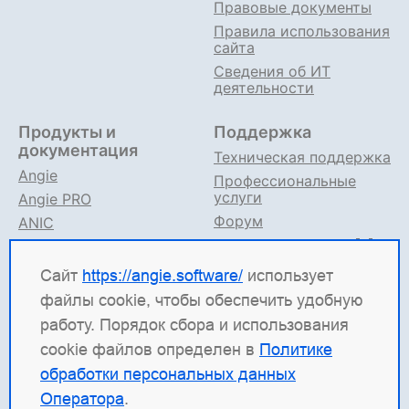
Правовые документы
Правила использования
сайта
Сведения об ИТ
деятельности
Продукты и
Поддержка
документация
Техническая поддержка
Angie
Профессиональные
услуги
Angie PRO
Форум
ANIC
Поддержка в TG
Angie ADC
Документация
Сайт
https://angie.software/
использует
файлы cookie, чтобы обеспечить удобную
Angie Software
(ООО "Веб-Сервер") — российская
работу. Порядок сбора и использования
ИТ-компания, которая развивает решения для
cookie файлов определен в
Политике
высоконагруженных систем. Среди наших
обработки персональных данных
продуктов: система балансировки
Angie ADC
Оператора
.