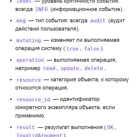
— уровень критичности события:
level
всегда
(информационное событие).
INFO
— тип события: всегда
(аудит
msg
audit
действий пользователя).
— изменяет ли выполняемая
mutating
операция систему (
,
).
true
false
— выполняемая операция,
operation
например
,
,
.
read
update
delete
— категория объекта, к которому
resource
относится операция.
— идентификатор
resource_id
конкретного экземпляра объекта, если
применимо.
— результат выполнения (
,
result
OK
).
InvalidArgument