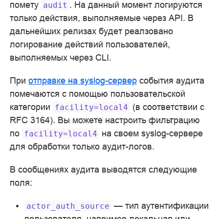
помету
. На данный момент логируются
audit
только действия, выполняемые через API. В
дальнейших релизах будет реалзовано
логирование действий пользователей,
выполняемых через CLI.
При
отправке на syslog-сервер
события аудита
помечаются с помощью пользовательской
категории
(в соответствии с
facility=local4
RFC 3164). Вы можете настроить фильтрацию
по
на своем syslog-сервере
facility=local4
для обработки только аудит-логов.
В сообщениях аудита выводятся следующие
поля:
— тип аутентификации
actor_auth_source
пользователя, например локальная или