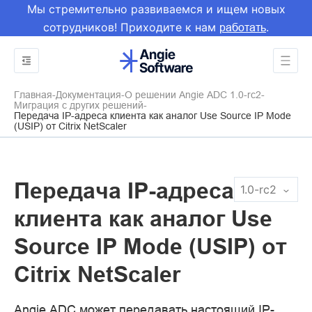
Мы стремительно развиваемся и ищем новых
сотрудников! Приходите к нам
.
работать
Главная
Документация
О решении Angie ADC 1.0-rc2
Миграция с других решений
Передача IP-адреса клиента как аналог Use Source IP Mode
(USIP) от Citrix NetScaler
Передача IP-адреса
1.0-rc2
клиента как аналог Use
Source IP Mode (USIP) от
Citrix NetScaler
Angie ADC может передавать настоящий IP-