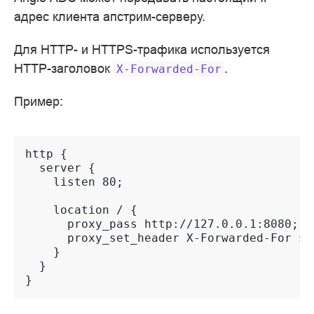
адрес клиента апстрим-серверу.
Для HTTP- и HTTPS-трафика используется
HTTP-заголовок
.
X-Forwarded-For
Пример:
http {
  server {
    listen 80;
    location / {
      proxy_pass http://127.0.0.1:8080;
      proxy_set_header X-Forwarded-For $p
    }
  }
}