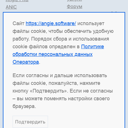
Форум
ANIC
Поддержка в TG
Angie ADC
Документация
Сайт
https://angie.software/
использует
файлы cookie, чтобы обеспечить удобную
Angie Software
(ООО "Веб-Сервер") — российская
работу. Порядок сбора и использования
ИТ-компания, которая развивает решения для
cookie файлов определен в
Политике
высоконагруженных систем. Среди наших
обработки персональных данных
продуктов: система балансировки
Angie ADC
Оператора
.
(контроллер доставки приложений), веб-сервер
Angie PRO
и
Angie Ingress Controller
(ANIC) —
Если согласны и дальше использовать
решение для управления трафиком
файлы cookie, пожалуйста, нажмите
контейнеризированных приложений в Kubernetes.
кнопку «Подтвердить». Если не согласны
Наша отдельная гордость — веб-сервер с
– вы можете поменять настройки своего
открытым кодом
Angie
, который создан как форк
браузера.
nginx и призван превзойти функциональность
оригинала.
Подтвердить