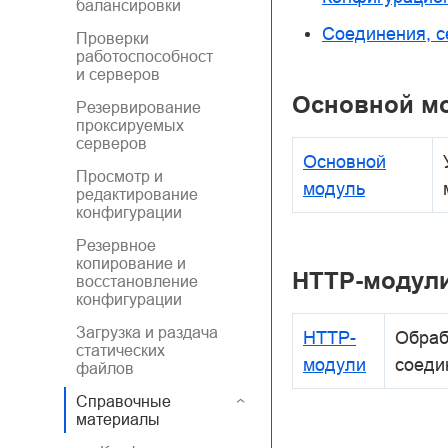
балансировки
Соединения, с
Проверки
работоспособност
и серверов
Основной м
Резервирование
проксируемых
серверов
Основной
Просмотр и
модуль
редактирование
конфигурации
Резервное
копирование и
HTTP-модул
восстановление
конфигурации
Загрузка и раздача
HTTP-
Обраб
статических
модули
соеди
файлов
Справочные
материалы