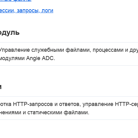
ессии, запросы, логи
одуль
Управление служебными файлами, процессами и др
модулями Angie ADC.
и
отка HTTP-запросов и ответов, управление HTTP-се
нениями и статическими файлами.