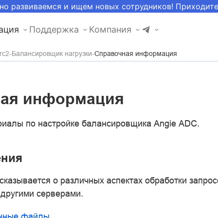
но развиваемся и ищем новых сотрудников! Приходит
ация
Поддержка
Компания
rc2
Балансировщик нагрузки
Справочная информация
ная информация
иалы по настройке балансировщика Angie ADC.
ения
ссказывается о различных аспектах обработки запрос
 другими серверами.
нные файлы