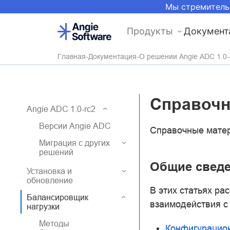
Мы стремитель
Продукты
Документ
Главная
Документация
О решении Angie ADC 1.0-
Справоч
Angie ADC 1.0-rc2
Версии Angie ADC
Справочные матер
Миграция с других
решений
Общие свед
Установка и
обновление
В этих статьях ра
Балансировщик
взаимодействия с
нагрузки
Методы
Конфигурацио