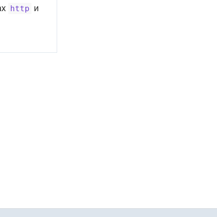
ах
и
http