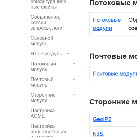
Потоковые 
Конфигурацион
ные файлы
Соединения,
Потоковые
Об
сессии,
модули
со
запросы, логи
Основной
модуль
HTTP-модуль
Почтовые м
Потоковый
модуль
Почтовые модул
Почтовый
модуль
Сторонние
Сторонние 
модули
Настройка
ACME
GeoIP2
Настройка
пользовательск
NJS
: