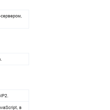
-сервером,
.
IP2.
aScript, в