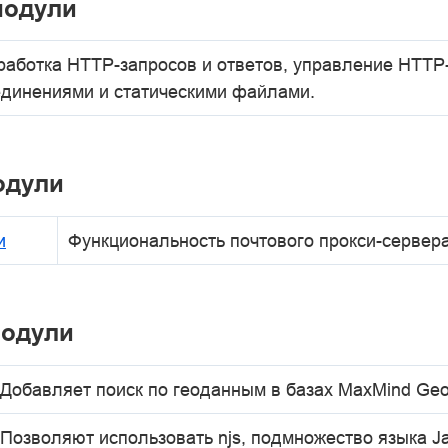
модули
работка HTTP-запросов и ответов, управление HTTP
единениями и статическими файлами.
одули
и
Функциональность почтового прокси-сервера
модули
Добавляет поиск по геоданным в базах MaxMind Geo
Позволяют использовать njs, подмножество языка Jav