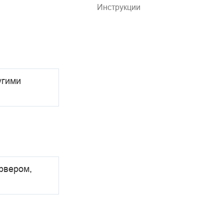
Инструкции
угими
рвером,