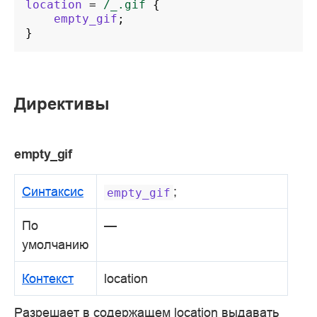
location
=
/_.gif
{
empty_gif
;
}
Директивы
empty_gif
Синтаксис
;
empty_gif
По
—
умолчанию
Контекст
location
Разрешает в содержащем location выдавать