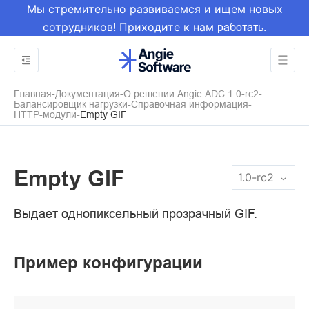
Мы стремительно развиваемся и ищем новых
сотрудников! Приходите к нам
.
работать
Главная
Документация
О решении Angie ADC 1.0-rc2
Балансировщик нагрузки
Справочная информация
HTTP-модули
Empty GIF
Empty GIF
1.0-rc2
Выдает однопиксельный прозрачный GIF.
Пример конфигурации