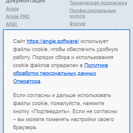
документация
Техническая поддержка
Angie
Профессиональные
услуги
Angie PRO
Форум
ANIC
Поддержка в TG
Angie ADC
Документация
Сайт
https://angie.software/
использует
файлы cookie, чтобы обеспечить удобную
Angie Software
(ООО "Веб-Сервер") — российская
работу. Порядок сбора и использования
ИТ-компания, которая развивает решения для
cookie файлов определен в
Политике
высоконагруженных систем. Среди наших
обработки персональных данных
продуктов: система балансировки
Angie ADC
Оператора
.
(контроллер доставки приложений), веб-сервер
Angie PRO
и
Angie Ingress Controller
(ANIC) —
Если согласны и дальше использовать
решение для управления трафиком
файлы cookie, пожалуйста, нажмите
контейнеризированных приложений в Kubernetes.
кнопку «Подтвердить». Если не согласны
Наша отдельная гордость — веб-сервер с
– вы можете поменять настройки своего
открытым кодом
Angie
, который создан как форк
браузера.
nginx и призван превзойти функциональность