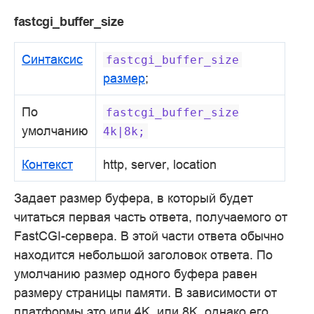
fastcgi_buffer_size
Синтаксис
fastcgi_buffer_size
размер
;
По
fastcgi_buffer_size
умолчанию
4k|8k;
Контекст
http, server, location
Задает размер буфера, в который будет
читаться первая часть ответа, получаемого от
FastCGI-сервера. В этой части ответа обычно
находится небольшой заголовок ответа. По
умолчанию размер одного буфера равен
размеру страницы памяти. В зависимости от
платформы это или 4K, или 8K, однако его