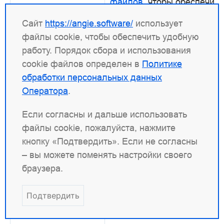
файлов
, чтобы обеспечить
более надежную
Сайт
https://angie.software/
использует
сохраняемость данных и
файлы cookie, чтобы обеспечить удобную
сократить время загрузки
работу. Порядок сбора и использования
кэша.
cookie файлов определен в
Политике
обработки персональных данных
Если восстановление обл
Оператора
.
невозможно из-за изменен
ее размера, несовместимо
Если согласны и дальше использовать
версий бинарных файлов 
файлы cookie, пожалуйста, нажмите
по другим причинам, Angie
кнопку «Подтвердить». Если не согласны
запишет в журнал
– вы можете поменять настройки своего
предупреждение (
failed
браузера.
restore
zone
at
addres
не будет использовать
Подтвердить
механизм восстановления
зоны. Вместо этого