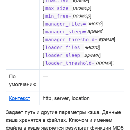
inactive=
[
размер
]
max_size=
[
размер
]
min_free=
[
число
]
manager_files=
[
время
]
manager_sleep=
[
время
]
manager_threshold=
[
число
]
loader_files=
[
время
]
loader_sleep=
[
время
];
loader_threshold=
По
—
умолчанию
Контекст
http, server, location
Задает путь и другие параметры кэша. Данные
кэша хранятся в файлах. Ключом и именем
файла в кэше является результат функции MD5