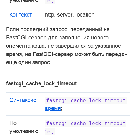
5s;
Контекст
http, server, location
Если последний запрос, переданный на
FastCGI-сервер для заполнения нового
элемента кэша, не завершился за указанное
время, на FastCGI-сервер может быть передан
еще один запрос.
fastcgi_cache_lock_timeout
Синтаксис
fastcgi_cache_lock_timeout
время
;
По
fastcgi_cache_lock_timeout
умолчанию
5s;