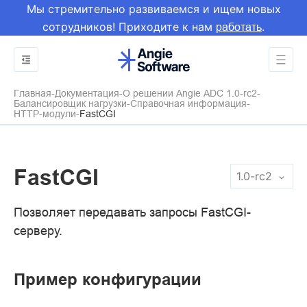
Мы стремительно развиваемся и ищем новых
сотрудников! Приходите к нам
.
работать
Главная
Документация
О решении Angie ADC 1.0-rc2
Балансировщик нагрузки
Справочная информация
HTTP-модули
FastCGI
FastCGI
1.0-rc2
Позволяет передавать запросы FastCGI-
серверу.
Пример конфигурации