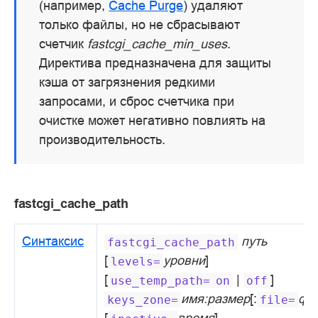
(например,
Cache Purge
) удаляют
только файлы, но не сбрасывают
счетчик
fastcgi_cache_min_uses
.
Директива предназначена для защиты
кэша от загрязнения редкими
запросами, и сброс счетчика при
очистке может негативно повлиять на
производительность.
fastcgi_cache_path
Синтаксис
путь
fastcgi_cache_path
[
уровни
]
levels=
[
|
]
use_temp_path=
on
off
имя:размер
[:
фа
keys_zone=
file=
[
время
]