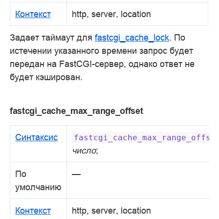
Контекст
http, server, location
Задает таймаут для
fastcgi_cache_lock
. По
истечении указанного времени запрос будет
передан на FastCGI-сервер, однако ответ не
будет кэширован.
fastcgi_cache_max_range_offset
Синтаксис
fastcgi_cache_max_range_offse
число
;
По
—
умолчанию
Контекст
http, server, location