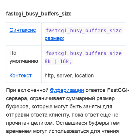
fastcgi_busy_buffers_size
Синтаксис
fastcgi_busy_buffers_size
размер
;
По
fastcgi_busy_buffers_size
умолчанию
8k
|
16k;
Контекст
http, server, location
При включенной
буферизации
ответов FastCGI-
сервера, ограничивает суммарный размер
буферов, которые могут быть заняты для
отправки ответа клиенту, пока ответ еще не
прочитан целиком. Оставшиеся буферы тем
временем могут использоваться для чтения