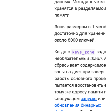
данных. Метаданные кэша
хранятся в разделяемой
памяти.
Зоны размером в 1 мегаба
достаточно для хранения
около 8000 ключей.
Когда с
задан
keys_zone
необязательный
файл
, An
сбрасывает содержимое э
зоны на диск при заверше
работы основного процесс
пытается восстановить ее 
тому же адресу памяти пр
следующем
запуске
или п
обновления бинарных