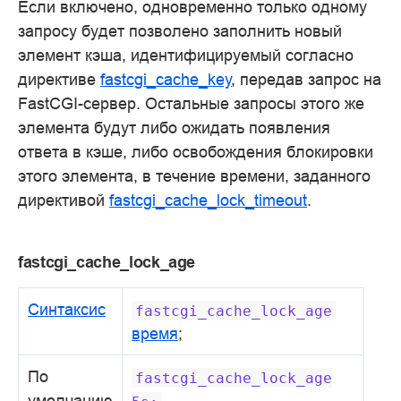
Если включено, одновременно только одному
запросу будет позволено заполнить новый
элемент кэша, идентифицируемый согласно
директиве
fastcgi_cache_key
, передав запрос на
FastCGI-сервер. Остальные запросы этого же
элемента будут либо ожидать появления
ответа в кэше, либо освобождения блокировки
этого элемента, в течение времени, заданного
директивой
fastcgi_cache_lock_timeout
.
fastcgi_cache_lock_age
Синтаксис
fastcgi_cache_lock_age
время
;
По
fastcgi_cache_lock_age
умолчанию