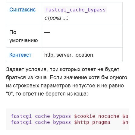
Синтаксис
fastcgi_cache_bypass
строка
...;
По
—
умолчанию
Контекст
http, server, location
Задает условия, при которых ответ не будет
браться из кэша. Если значение хотя бы одного
из строковых параметров непустое и не равно
"0", то ответ не берется из кэша:
fastcgi_cache_bypass
$cookie_nocache
$arg
fastcgi_cache_bypass
$http_pragma
$htt