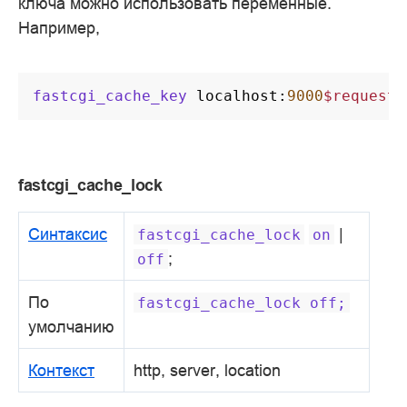
ключа можно использовать переменные.
Например,
fastcgi_cache_key
localhost
:
9000
$request_
fastcgi_cache_lock
Синтаксис
|
fastcgi_cache_lock
on
;
off
По
fastcgi_cache_lock
off;
умолчанию
Контекст
http, server, location