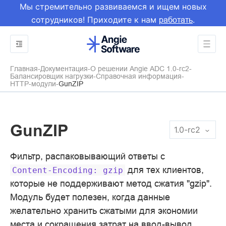
Мы стремительно развиваемся и ищем новых
сотрудников! Приходите к нам
.
работать
Главная
Документация
О решении Angie ADC 1.0-rc2
Балансировщик нагрузки
Справочная информация
HTTP-модули
GunZIP
GunZIP
1.0-rc2
Фильтр, распаковывающий ответы с
для тех клиентов,
Content-Encoding:
gzip
которые не поддерживают метод сжатия "gzip".
Модуль будет полезен, когда данные
желательно хранить сжатыми для экономии
места и сокращения затрат на ввод-вывод.