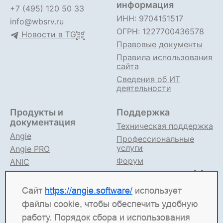
информация
+7 (495) 120 50 33
ИНН: 9704151517
info@wbsrv.ru
ОГРН: 1227700436578
Новости в TG
Правовые документы
Правила использования
сайта
Сведения об ИТ
деятельности
Продукты и
Поддержка
документация
Техническая поддержка
Angie
Профессиональные
услуги
Angie PRO
Форум
ANIC
Поддержка в TG
Angie ADC
Документация
Сайт
https://angie.software/
использует
файлы cookie, чтобы обеспечить удобную
Angie Software
(ООО "Веб-Сервер") — российская
работу. Порядок сбора и использования