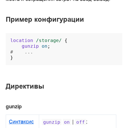
Пример конфигурации
location
/storage/
{
gunzip
on
;
#    ...
}
Директивы
gunzip
Синтаксис
|
;
gunzip
on
off