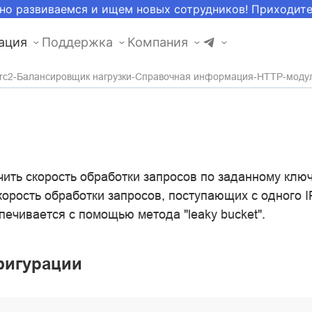
но развиваемся и ищем новых сотрудников! Приходит
ация
Поддержка
Компания
rc2
Балансировщик нагрузки
Справочная информация
HTTP-моду
ить скорость обработки запросов по заданному ключ
корость обработки запросов, поступающих с одного I
ечивается с помощью метода "leaky bucket".
фигурации