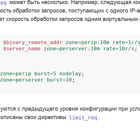
может быть несколько. Например, следующая к
req
ость обработки запросов, поступающих с одного IP-а
ет скорость обработки запросов одним виртуальным
$binary_remote_addr
zone=perip:10m
rate=1r/
$server_name
zone=perserver:10m
rate=10r/s
;
zone=perip
burst=5
nodelay
;
zone=perserver
burst=10
;
уются с предыдущего уровня конфигурации при усло
 описаны свои директивы
.
limit_req