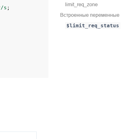
limit_req_zone
r/s
;
Встроенные переменные
$limit_req_status