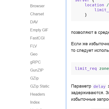
server
{
location
/
Browser
limit_
Charset
}
DAV
Empty GIF
позволяют в средн
FastCGI
Если же избыточн
FLV
то следует испол
Geo
gRPC
limit_req
zone
GunZIP
GZip
Параметр
з
GZip Static
delay
задерживаются. З
Headers
избыточные запро
Index