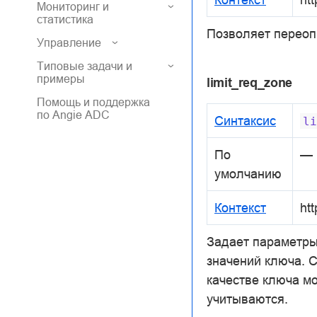
Мониторинг и
статистика
Позволяет переоп
Управление
Типовые задачи и
примеры
limit_req_zone
Помощь и поддержка
по Angie ADC
Синтаксис
li
По
—
умолчанию
Контекст
htt
Задает параметры
значений ключа. С
качестве ключа м
учитываются.