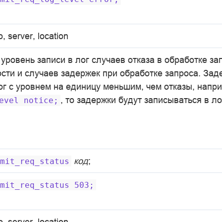
p, server, location
ровень записи в лог случаев отказа в обработке за
сти и случаев задержек при обработке запроса. Зад
г с уровнем на единицу меньшим, чем отказы, напри
, то задержки будут записываться в л
evel
notice;
код
;
mit_req_status
mit_req_status
503;
p, server, location