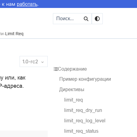
е к нам
.
работать
ли
Limit Req
1.0-rc2
Содержание
у или, как
Пример конфигурации
P-адреса.
Директивы
limit_req
limit_req_dry_run
limit_req_log_level
limit_req_status