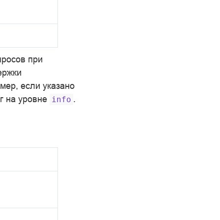
просов при
ержки
мер, если указано
ог на уровне
.
info