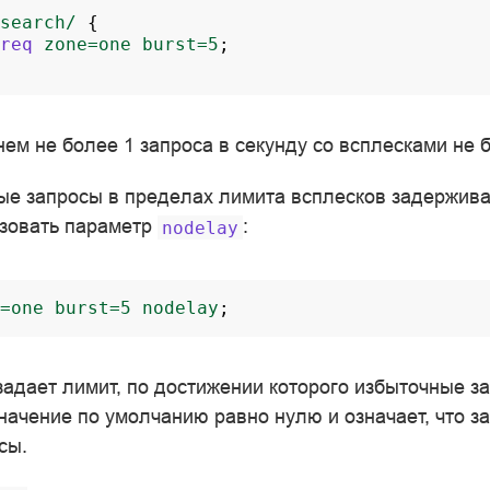
search/
{
req
zone=one
burst=5
;
ем не более 1 запроса в секунду со всплесками не б
ые запросы в пределах лимита всплесков задерживат
ьзовать параметр
:
nodelay
=one
burst=5
nodelay
;
адает лимит, по достижении которого избыточные з
начение по умолчанию равно нулю и означает, что з
сы.