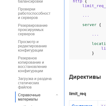
http
{
балансировки
limit_req_
Проверки
работоспособност
...
и серверов
server
{
Резервирование
проксируемых
серверов
...
Просмотр и
locati
редактирование
li
конфигурации
}
Резервное
копирование и
восстановление
конфигурации
Директивы
Загрузка и раздача
статических
файлов
limit_req
Справочные
материалы