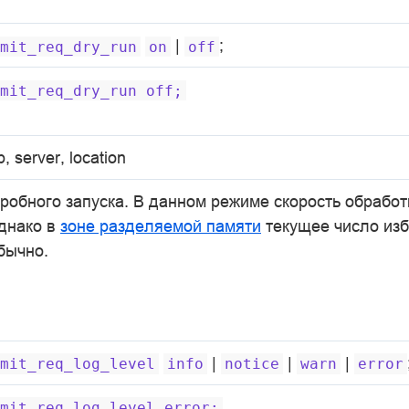
|
;
mit_req_dry_run
on
off
mit_req_dry_run
off;
p, server, location
робного запуска. В данном режиме скорость обработ
однако в
зоне разделяемой памяти
текущее число из
бычно.
|
|
|
mit_req_log_level
info
notice
warn
error
mit_req_log_level
error;