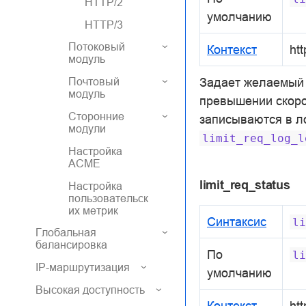
HTTP/2
умолчанию
HTTP/3
Потоковый
Контекст
htt
модуль
Задает желаемый у
Почтовый
модуль
превышении скоро
Сторонние
записываются в ло
модули
limit_req_log_l
Настройка
ACME
limit_req_status
Настройка
пользовательск
их метрик
Синтаксис
li
Глобальная
балансировка
По
li
IP-маршрутизация
умолчанию
Высокая доступность
Контекст
htt