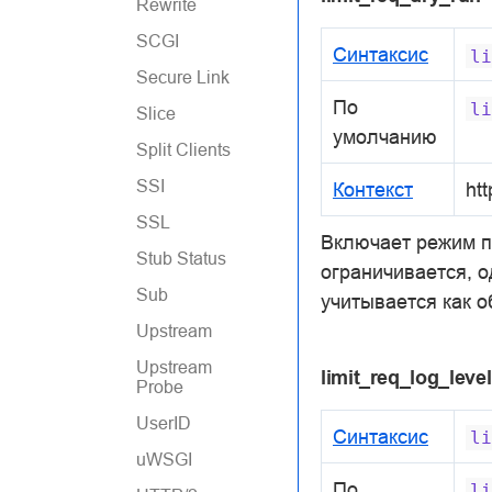
Rewrite
SCGI
Синтаксис
li
Secure Link
По
li
Slice
умолчанию
Split Clients
SSI
Контекст
htt
SSL
Включает режим п
Stub Status
ограничивается, 
Sub
учитывается как о
Upstream
Upstream
limit_req_log_level
Probe
UserID
Синтаксис
li
uWSGI
По
li