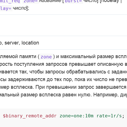
название
[
число
] [nodelay |
mit_req
zone=
burst=
число
];
lay=
p, server, location
еляемой памяти (
) и максимальный размер вспл
zone
орость поступления запросов превышает описанную в 
ивается так, чтобы запросы обрабатывались с задан
сы задерживаются до тех пор, пока их число не пре
мер всплеска. При превышении запрос завершается 
альный размер всплеска равен нулю. Например, ди
$binary_remote_addr
zone=one:10m
rate=1r/s
;