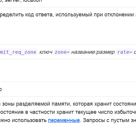
ределить код ответа, используемый при отклонении 
ключ
название:размер
mit_req_zone
zone=
rate=
p
 зоны разделяемой памяти, которая хранит состоян
остояние в частности хранит текущее число избыточ
ожно использовать
переменные
. Запросы с пустым з