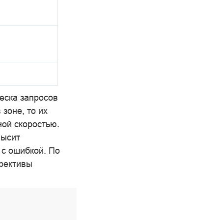
еска запросов
зоне, то их
ной скоростью.
высит
с ошибкой. По
рективы