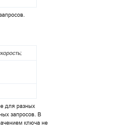
запросов.
скорость
;
ие для разных
ных запросов. В
начением ключа не