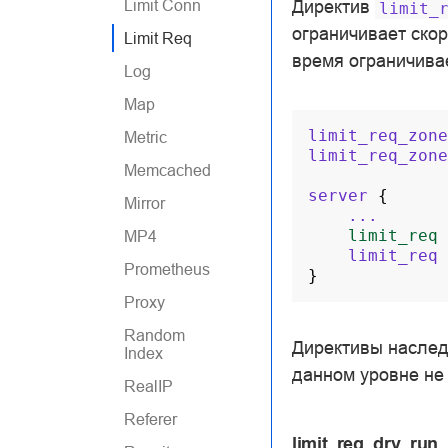
Limit Conn
Директив
limit_
ограничивает скор
Limit Req
время ограничива
Log
Map
limit_req_zone
Metric
limit_req_zone
Memcached
server
{
Mirror
...
limit_req
MP4
limit_req
Prometheus
}
Proxy
Random
Директивы наслед
Index
данном уровне не
RealIP
Referer
limit_req_dry_run