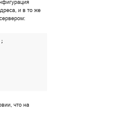
онфигурация
дреса, и в то же
 сервером:
s
;
вии, что на