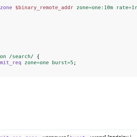
zone
$binary_remote_addr
zone=one:10m
rate=1
on
/search/
{
mit_req
zone=one
burst=5
;