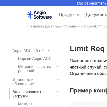
Мы стремитель
Продукты
Документ
Главная
Документация
О решении Angie ADC 1.0-
Limit Req
Angie ADC 1.0-rc2
Версии Angie ADC
Позволяет огранич
Миграция с других
частный случай, с
решений
Ограничение обесп
Установка и
обновление
Пример кон
Балансировщик
нагрузки
Методы