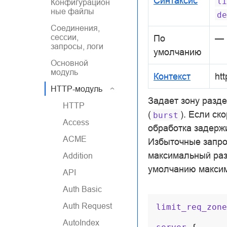
Синтаксис
li
Конфигурацион
ные файлы
de
Соединения,
сессии,
По
—
запросы, логи
умолчанию
Основной
модуль
Контекст
htt
HTTP-модуль
Задает зону разд
HTTP
(
). Если ск
burst
Access
обработка задерж
ACME
Избыточные запро
максимальный раз
Addition
умолчанию максим
API
Auth Basic
Auth Request
limit_req_zone
AutoIndex