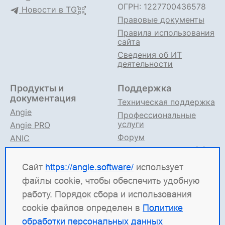
ОГРН: 1227700436578
Новости в TG
Правовые документы
Правила использования
сайта
Сведения об ИТ
деятельности
Продукты и
Поддержка
документация
Техническая поддержка
Angie
Профессиональные
услуги
Angie PRO
Форум
ANIC
Поддержка в TG
Angie ADC
Документация
Сайт
https://angie.software/
использует
файлы cookie, чтобы обеспечить удобную
Angie Software
(ООО "Веб-Сервер") — российская
работу. Порядок сбора и использования
ИТ-компания, которая развивает решения для
cookie файлов определен в
Политике
высоконагруженных систем. Среди наших
обработки персональных данных