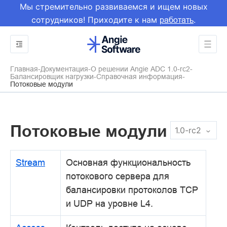
Мы стремительно развиваемся и ищем новых
сотрудников! Приходите к нам
.
работать
Главная
Документация
О решении Angie ADC 1.0-rc2
Балансировщик нагрузки
Справочная информация
Потоковые модули
Потоковые модули
1.0-rc2
Stream
Основная функциональность
потокового сервера для
балансировки протоколов TCP
и UDP на уровне L4.