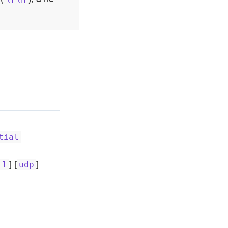
tial
] [
]
il
udp