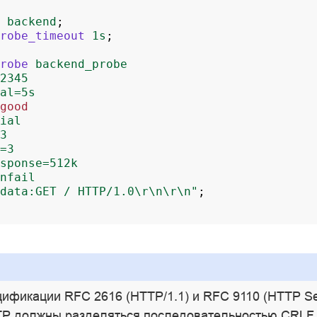
backend
;
robe_timeout
1s
;
robe
backend_probe
2345
al=5s
good
ial
3
=3
sponse=512k
nfail
data:GET
/
HTTP/1.0\r\n\r\n"
;
ификации RFC 2616 (HTTP/1.1) и RFC 9110 (HTTP Se
TP должны разделяться последовательностью CRLF 