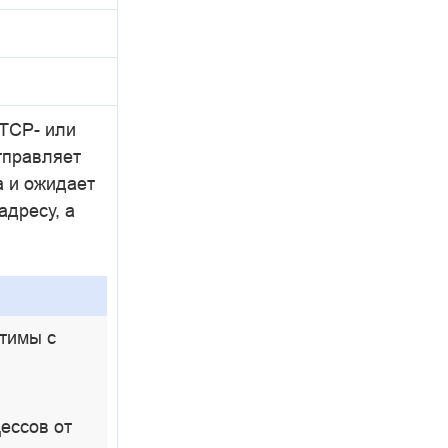
 TCP- или
тправляет
а и ожидает
адресу, а
тимы с
ессов от