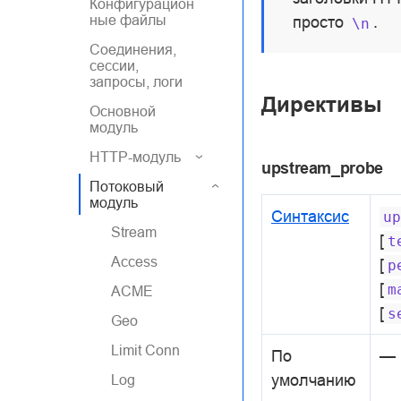
Конфигурацион
ные файлы
просто
.
\n
Соединения,
сессии,
запросы, логи
Директивы
Основной
модуль
HTTP-модуль
upstream_probe
Потоковый
модуль
Синтаксис
up
Stream
[
t
Access
[
p
[
m
ACME
[
s
Geo
Limit Conn
По
—
умолчанию
Log