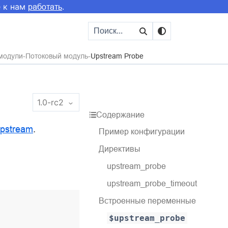
е к нам
.
работать
модули
Потоковый модуль
Upstream Probe
1.0-rc2
Содержание
pstream
.
Пример конфигурации
Директивы
upstream_probe
upstream_probe_timeout
Встроенные переменные
$upstream_probe