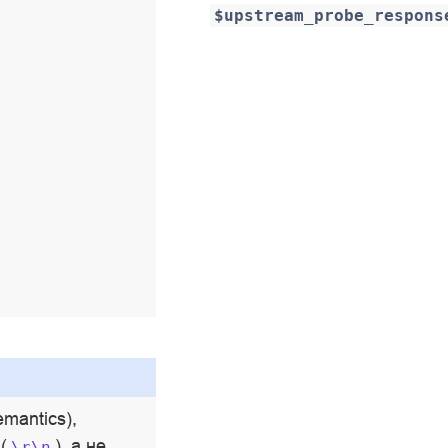
$upstream_probe_respons
mantics),
(
), а не
\r\n