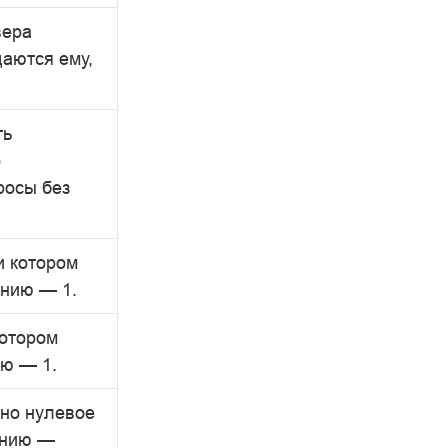
вера
даются ему,
ть
о
росы без
и котором
анию — 1.
котором
ию — 1.
ано нулевое
анию —