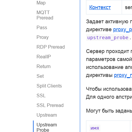
Map
Контекст
se
MQTT
Preread
Задает активную 
Pass
директиве
proxy_
.
Proxy
upstream_probe
RDP Preread
Сервер проходит п
RealIP
параметров само
Return
использование ап
директивы
proxy_
Set
Split Clients
Чтобы использова
SSL
Для одного апстр
SSL Preread
Могут быть задан
Upstream
Upstream
имя
Probe