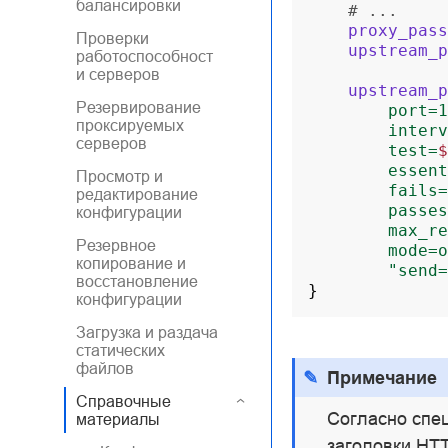
балансировки
# ...
proxy_pass
Проверки
upstream_p
работоспособност
и серверов
upstream_p
Резервирование
port=1
проксируемых
interv
серверов
test=
$
essent
Просмотр и
fails=
редактирование
passes
конфигурации
max_re
Резервное
mode=o
копирование и
"send=
восстановление
}
конфигурации
Загрузка и раздача
статических
файлов
Примечание
Справочные
Согласно спец
материалы
заголовки HT