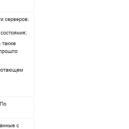
и серверов:
состояния;
 также
 прошло
аботающем
 По
анные с