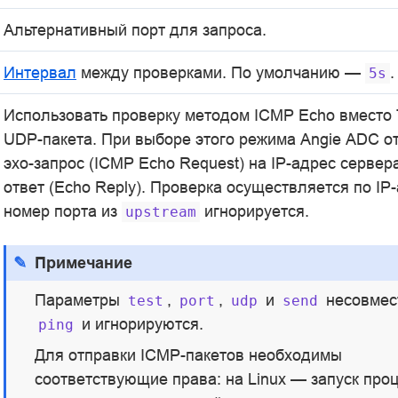
Альтернативный порт для запроса.
Интервал
между проверками. По умолчанию —
.
5s
Использовать проверку методом ICMP Echo вместо
UDP-пакета. При выборе этого режима Angie ADC о
эхо-запрос (ICMP Echo Request) на IP-адрес сервер
ответ (Echo Reply). Проверка осуществляется по IP-
номер порта из
игнорируется.
upstream
Примечание
Параметры
,
,
и
несовмес
test
port
udp
send
и игнорируются.
ping
Для отправки ICMP-пакетов необходимы
соответствующие права: на Linux — запуск проц