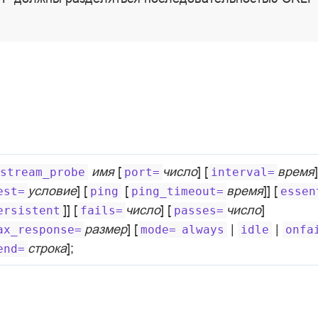
имя
[
число
] [
время
]
stream_probe
port=
interval=
условие
] [
[
время
]] [
est=
ping
ping_timeout=
essen
]] [
число
] [
число
]
ersistent
fails=
passes=
размер
] [
|
|
ax_response=
mode=
always
idle
onfa
строка
];
end=