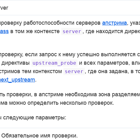
rver
проверку работоспособности серверов
апстрима
, ука
pass
в том же контексте
, где находится дире
server
роверку, если запрос к нему успешно выполняется с
й директивы
и всех параметров, в
upstream_probe
стримов тем контекстом
, где она задана, в 
server
next_upstream
.
ть проверки, в апстриме необходима зона разделяем
има можно определить несколько проверок.
ы следующие параметры:
Обязательное имя проверки.