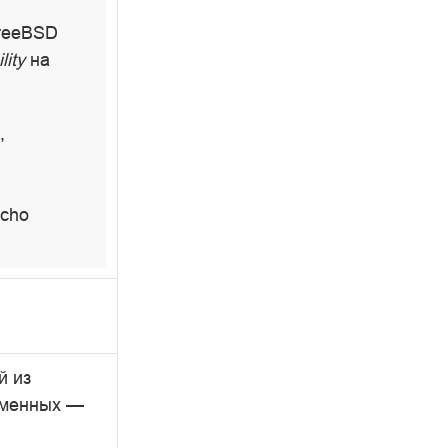
FreeBSD
lity
на
,
Echo
.
й из
еменных —