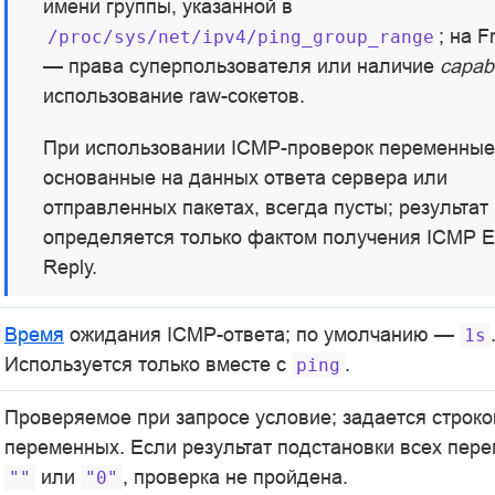
имени группы, указанной в
; на 
/proc/sys/net/ipv4/ping_group_range
— права суперпользователя или наличие
capabi
использование raw-сокетов.
При использовании ICMP-проверок переменные
основанные на данных ответа сервера или
отправленных пакетах, всегда пусты; результат
определяется только фактом получения ICMP 
Reply.
Время
ожидания ICMP-ответа; по умолчанию —
1s
Используется только вместе с
.
ping
Проверяемое при запросе условие; задается строко
переменных. Если результат подстановки всех пер
или
, проверка не пройдена.
""
"0"