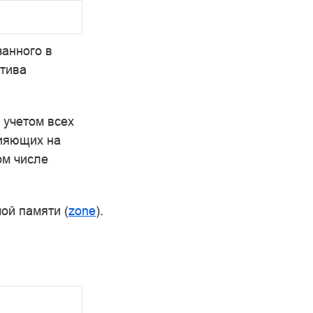
занного в
ктива
 учетом всех
лияющих на
том числе
ой памяти (
zone
).