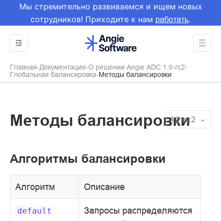
Мы стремительно развиваемся и ищем новых
сотрудников! Приходите к нам
.
работать
Главная
Документация
О решении Angie ADC 1.0-rc2
Глобальная балансировка
Методы балансировки
Методы балансировки
1.0-rc2
Алгоритмы балансировки
Алгоритм
Описание
Запросы распределяются
default