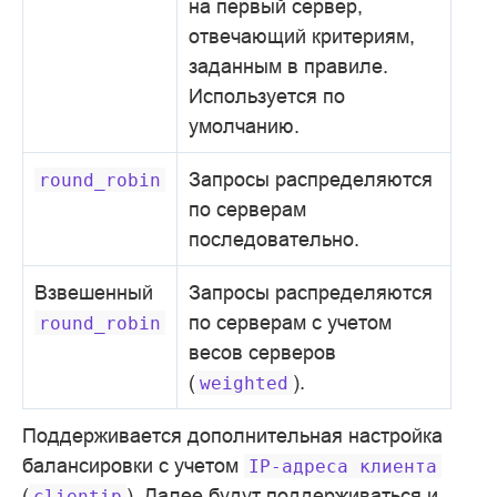
на первый сервер,
отвечающий критериям,
заданным в правиле.
Используется по
умолчанию.
Запросы распределяются
round_robin
по серверам
последовательно.
Взвешенный
Запросы распределяются
по серверам c учетом
round_robin
весов серверов
(
).
weighted
Поддерживается дополнительная настройка
балансировки с учетом
IP-адреса
клиента
(
). Далее будут поддерживаться и
clientip