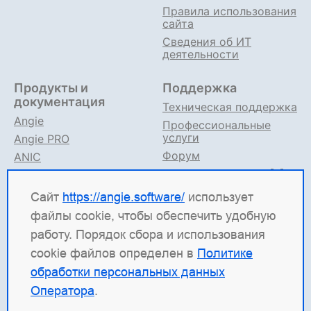
Правила использования
сайта
Сведения об ИТ
деятельности
Продукты и
Поддержка
документация
Техническая поддержка
Angie
Профессиональные
услуги
Angie PRO
Форум
ANIC
Поддержка в TG
Angie ADC
Документация
Сайт
https://angie.software/
использует
файлы cookie, чтобы обеспечить удобную
Angie Software
(ООО "Веб-Сервер") — российская
работу. Порядок сбора и использования
ИТ-компания, которая развивает решения для
cookie файлов определен в
Политике
высоконагруженных систем. Среди наших
обработки персональных данных
продуктов: система балансировки
Angie ADC
Оператора
.
(контроллер доставки приложений), веб-сервер