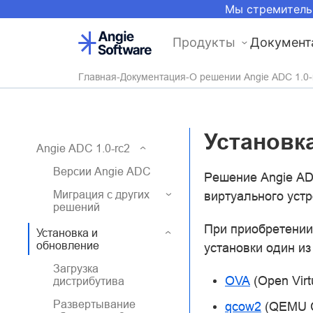
Мы стремитель
Продукты
Документ
Главная
Документация
О решении Angie ADC 1.0-
Установк
Angie ADC 1.0-rc2
Версии Angie ADC
Решение Angie AD
Миграция с других
виртуального устро
решений
При приобретении
Установка и
обновление
установки один и
Загрузка
OVA
(Open Vir
дистрибутива
Развертывание
qcow2
(QEMU Co