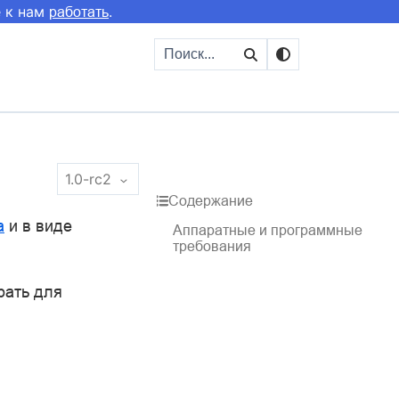
е к нам
.
работать
1.0-rc2
Содержание
а
и в виде
Аппаратные и программные
требования
рать для