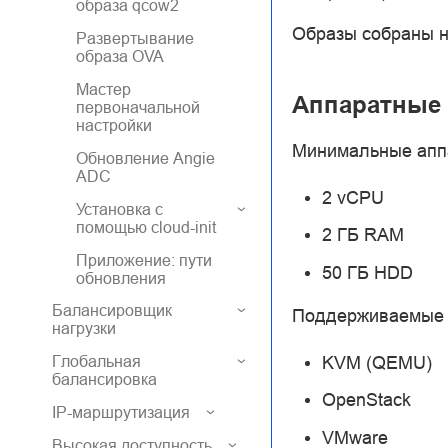
образа qcow2
Образы собраны н
Развертывание
образа OVA
Мастер
Аппаратные 
первоначальной
настройки
Минимальные аппа
Обновление Angie
ADC
2 vCPU
Установка с
помощью cloud-init
2 ГБ RAM
Приложение: пути
50 ГБ HDD
обновления
Балансировщик
Поддерживаемые 
нагрузки
KVM (QEMU)
Глобальная
балансировка
OpenStack
IP-маршрутизация
VMware
Высокая доступность