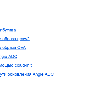
рибутива
 образа qcow2
е образа OVA
ngie ADC
мощью cloud-init
ути обновления Angie ADC