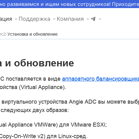
но развиваемся и ищем новых сотрудников! Приходит
ация
Поддержка
Компания
rc2
Установка и обновление
а и обновление
C поставляется в виде
аппаратного балансировщик
йства (Virtual Appliance).
 виртуального устройства Angie ADC вы можете выб
з следующих двух образов:
tual Appliance VMWare) для VMware ESXi;
py-On-Write v2) для Linux-сред.