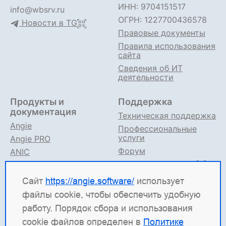
ИНН: 9704151517
info@wbsrv.ru
ОГРН: 1227700436578
Новости в TG
Правовые документы
Правила использования
сайта
Сведения об ИТ
деятельности
Продукты и
Поддержка
документация
Техническая поддержка
Angie
Профессиональные
услуги
Angie PRO
Форум
ANIC
Поддержка в TG
Angie ADC
Документация
Сайт
https://angie.software/
использует
файлы cookie, чтобы обеспечить удобную
Angie Software
(ООО "Веб-Сервер") — российская
работу. Порядок сбора и использования
ИТ-компания, которая развивает решения для
cookie файлов определен в
Политике