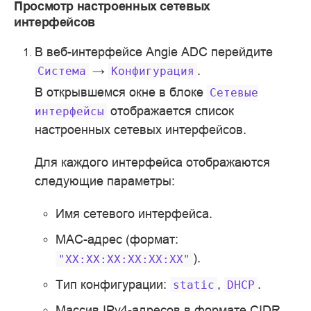
Просмотр настроенных сетевых
интерфейсов
В веб-интерфейсе Angie ADC перейдите
→
.
Система
Конфигурация
В открывшемся окне в блоке
Сетевые
отображается список
интерфейсы
настроенных сетевых интерфейсов.
Для каждого интерфейса отображаются
следующие параметры:
Имя сетевого интерфейса.
MAC-адрес (формат:
).
"XX:XX:XX:XX:XX:XX"
Тип конфигурации:
,
.
static
DHCP
Массив IPv4-адресов в формате CIDR.