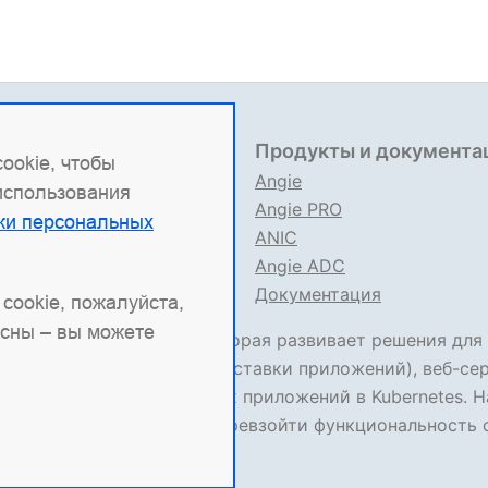
овая информация
Продукты и документа
ookie, чтобы
9704151517
Angie
 использования
 1227700436578
Angie PRO
ки персональных
вые документы
ANIC
ла использования сайта
Angie ADC
ния об ИТ деятельности
Документация
cookie, пожалуйста,
асны – вы можете
сийская ИТ-компания, которая развивает решения для
и
Angie ADC
(контроллер доставки приложений), веб-се
ком контейнеризированных приложений в Kubernetes. Н
как форк nginx и призван превзойти функциональность 