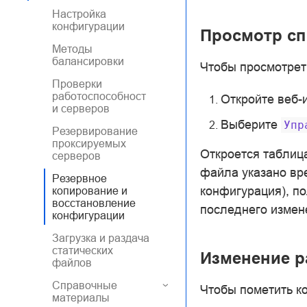
Настройка
конфигурации
Просмотр сп
Методы
балансировки
Чтобы просмотрет
Проверки
работоспособност
Откройте веб-
и серверов
Выберите
Упр
Резервирование
проксируемых
Откроется таблиц
серверов
файла указано вре
Резервное
конфигурация), по
копирование и
восстановление
последнего измен
конфигурации
Загрузка и раздача
статических
Изменение р
файлов
Справочные
Чтобы пометить к
материалы