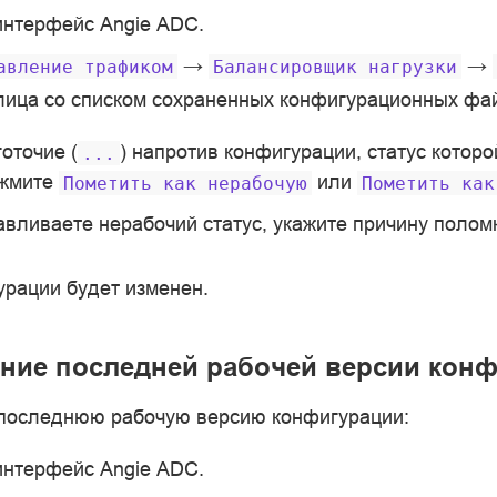
интерфейс Angie ADC.
→
→
авление
трафиком
Балансировщик
нагрузки
лица со списком сохраненных конфигурационных фа
оточие (
) напротив конфигурации, статус которо
...
ажмите
или
Пометить
как
нерабочую
Пометить
как
авливаете нерабочий статус, укажите причину полом
урации будет изменен.
ние последней рабочей версии кон
последнюю рабочую версию конфигурации:
интерфейс Angie ADC.