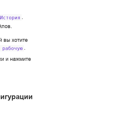
.
История
йлов.
й вы хотите
.
рабочую
ки и нажмите
фигурации