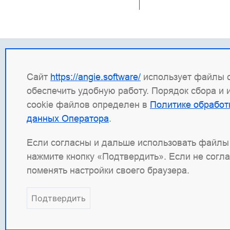
Контакты
Прав
Сайт
https://angie.software/
использует файлы c
+7 (495) 120 50 33
ИНН: 
обеспечить удобную работу. Порядок сбора и
info@wbsrv.ru
ОГРН:
cookie файлов определен в
Политике обработ
Новости в TG
Право
данных Оператора
.
Прави
Сведе
Если согласны и дальше использовать файлы 
нажмите кнопку «Подтвердить». Если не согл
Angie Software
(ООО "Веб-Сервер") — рос
поменять настройки своего браузера.
наших продуктов: система балансировк
(ANIC) — решение для управления трафи
Подтвердить
открытым кодом
Angie
, который создан 