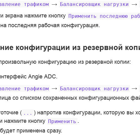
→
→
авление
трафиком
Балансировщик
нагрузки
ти экрана нажмите кнопку
Применить
последнюю
ра
на последняя рабочая конфигурация.
ние конфигурации из резервной коп
произвольную конфигурацию из резервной копии:
интерфейс Angie ADC.
→
→
авление
трафиком
Балансировщик
нагрузки
лица со списком сохраненных конфигурационных фа
оточие (
) напротив конфигурации, которую вы х
...
 и нажмите кнопку
.
Применить
будет применена сразу.