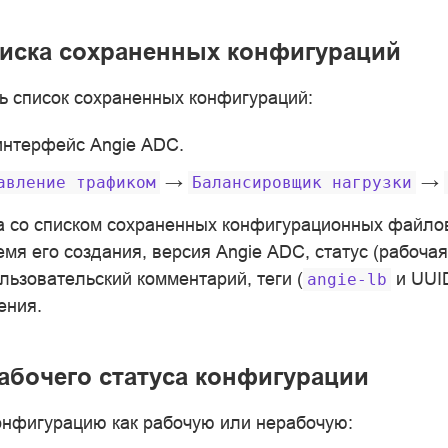
иска сохраненных конфигураций
ь список сохраненных конфигураций:
интерфейс Angie ADC.
→
→
авление
трафиком
Балансировщик
нагрузки
а со списком сохраненных конфигурационных файлов
мя его создания, версия Angie ADC, статус (рабоча
льзовательский комментарий, теги (
и UUID
angie-lb
ения.
абочего статуса конфигурации
онфигурацию как рабочую или нерабочую: