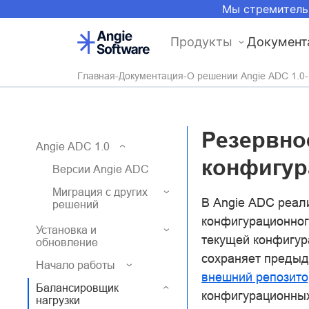
Мы стремитель
Продукты
Документ
Главная
Документация
О решении Angie ADC 1.0
Резервно
Angie ADC 1.0
конфигур
Версии Angie ADC
Миграция с других
В Angie ADC реал
решений
конфигурационног
Установка и
текущей конфигур
обновление
сохраняет предыд
Начало работы
внешний репозито
Балансировщик
конфигурационных
нагрузки