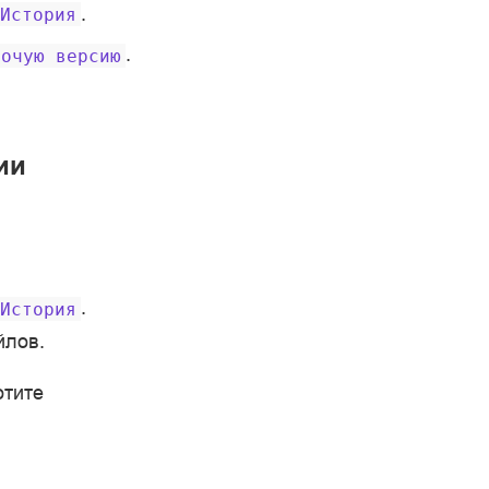
.
История
.
бочую
версию
ии
.
История
йлов.
отите