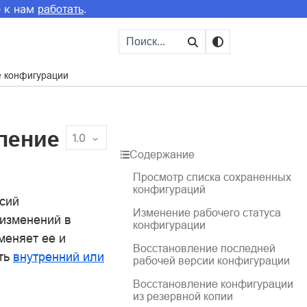
е к нам
.
работать
е конфигурации
ление
1.0
Содержание
Просмотр списка сохраненных
конфигураций
рсий
Изменение рабочего статуса
 изменений в
конфигурации
меняет ее и
Восстановление последней
ть
внутренний или
рабочей версии конфигурации
Восстановление конфигурации
из резервной копии