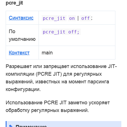
pcre_jit
Синтаксис
|
;
pcre_jit
on
off
По
pcre_jit
off;
умолчанию
Контекст
main
Разрешает или запрещает использование JIT-
компиляции (PCRE JIT) для регулярных
выражений, известных на момент парсинга
конфигурации.
Использование PCRE JIT заметно ускоряет
обработку регулярных выражений.
Примечание