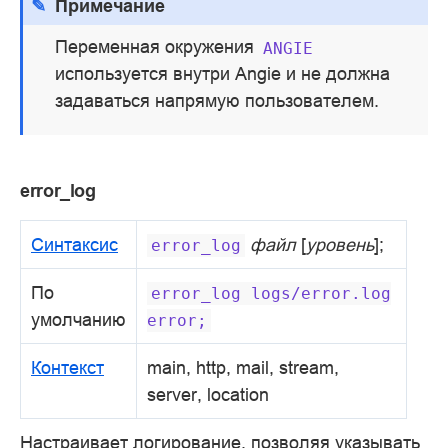
Примечание
Переменная окружения
ANGIE
используется внутри Angie и не должна
задаваться напрямую пользователем.
error_log
Синтаксис
файл
[
уровень
];
error_log
По
error_log
logs/error.log
умолчанию
error;
Контекст
main, http, mail, stream,
server, location
Настраивает логирование, позволяя указывать