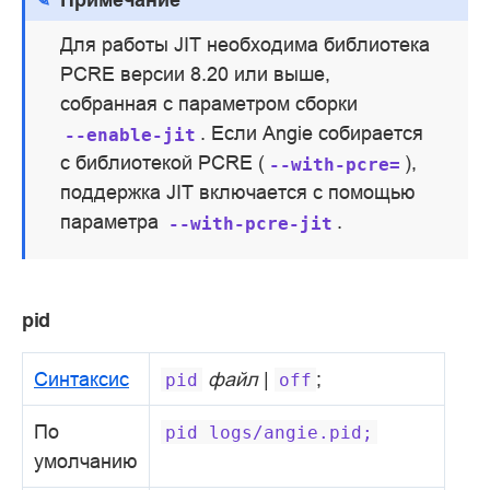
Для работы JIT необходима библиотека
PCRE версии 8.20 или выше,
собранная с параметром сборки
. Если Angie собирается
--enable-jit
с библиотекой PCRE (
),
--with-pcre=
поддержка JIT включается с помощью
параметра
.
--with-pcre-jit
pid
Синтаксис
файл
|
;
pid
off
По
pid
logs/angie.pid;
умолчанию