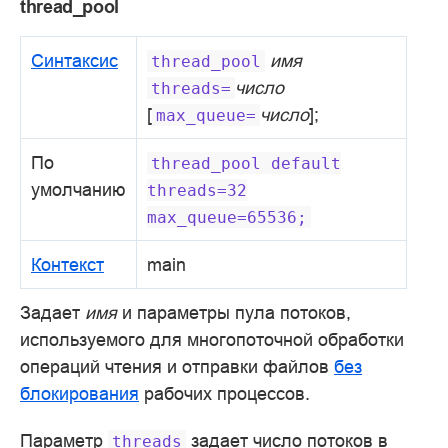
thread_pool
Синтаксис
имя
thread_pool
число
threads=
[
число
];
max_queue=
По
thread_pool
default
умолчанию
threads=32
max_queue=65536;
Контекст
main
Задает
имя
и параметры пула потоков,
используемого для многопоточной обработки
операций чтения и отправки файлов
без
блокирования
рабочих процессов.
Параметр
задает число потоков в
threads