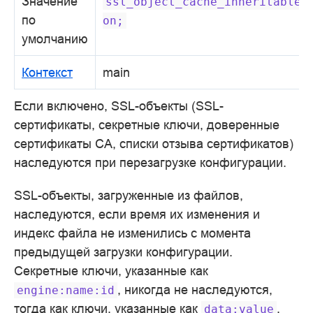
Значение
ssl_object_cache_inheritable
по
on;
умолчанию
Контекст
main
Если включено, SSL-объекты (SSL-
сертификаты, секретные ключи, доверенные
сертификаты CA, списки отзыва сертификатов)
наследуются при перезагрузке конфигурации.
SSL-объекты, загруженные из файлов,
наследуются, если время их изменения и
индекс файла не изменились с момента
предыдущей загрузки конфигурации.
Секретные ключи, указанные как
, никогда не наследуются,
engine:name:id
тогда как ключи, указанные как
,
data:value