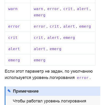
,
,
,
,
warn
warn
error
crit
alert
emerg
,
,
,
error
error
crit
alert
emerg
,
,
crit
crit
alert
emerg
,
alert
alert
emerg
emerg
emerg
Если этот параметр не задан, по умолчанию
используется уровень логирования
.
error
Примечание
Чтобы работал уровень логирования