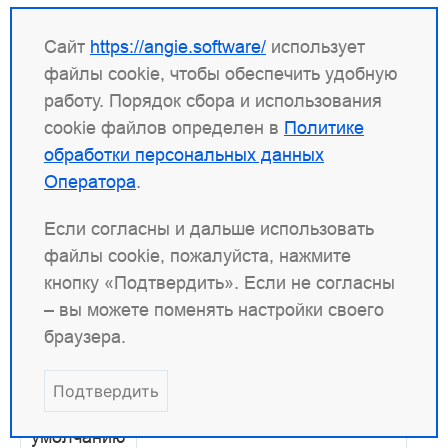
Внутренняя реализация интервала зависит от
Сайт
https://angie.software/
использует
используемого метода:
файлы cookie, чтобы обеспечить удобную
работу. Порядок сбора и использования
Фильтр
, если используется
EVFILT_TIMER
cookie файлов определен в
Политике
kqueue
.
обработки персональных данных
Функция
, если
timer_create()
Оператора
.
используется
eventport
.
Если согласны и дальше использовать
Функция
, в противном случае.
setitimer()
файлы cookie, пожалуйста, нажмите
кнопку «Подтвердить». Если не согласны
use
– вы можете поменять настройки своего
браузера.
Синтаксис
метод
;
use
Подтвердить
По
—
умолчанию