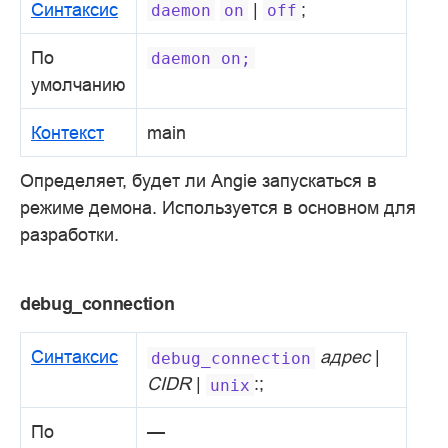
Синтаксис
|
;
daemon
on
off
По
daemon
on;
умолчанию
Контекст
main
Определяет, будет ли Angie запускаться в
режиме демона. Используется в основном для
разработки.
debug_connection
Синтаксис
адрес
|
debug_connection
CIDR
|
:;
unix
По
—