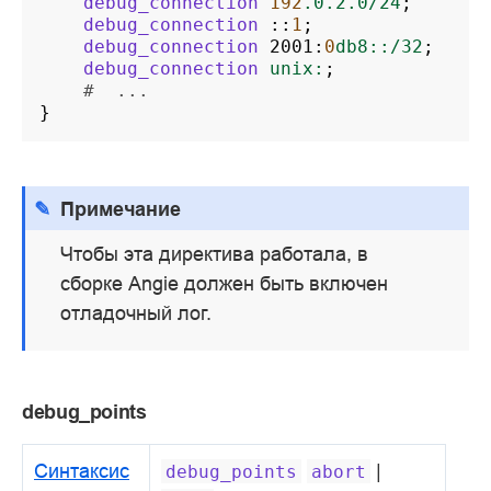
debug_connection
192
.0.2.0/24
;
debug_connection
::
1
;
debug_connection
2001
:
0
db8::/32
;
debug_connection
unix:
;
#  ...
}
Примечание
Чтобы эта директива работала, в
сборке Angie должен быть включен
отладочный лог.
debug_points
Синтаксис
|
debug_points
abort