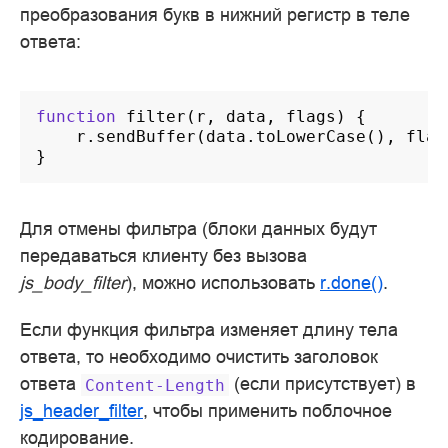
преобразования букв в нижний регистр в теле
ответа:
function
filter
(
r
,
data
,
flags
)
{
r
.
sendBuffer
(
data
.
toLowerCase
(),
flag
}
Для отмены фильтра (блоки данных будут
передаваться клиенту без вызова
js_body_filter
), можно использовать
r.done()
.
Если функция фильтра изменяет длину тела
ответа, то необходимо очистить заголовок
ответа
(если присутствует) в
Content-Length
js_header_filter
, чтобы применить поблочное
кодирование.