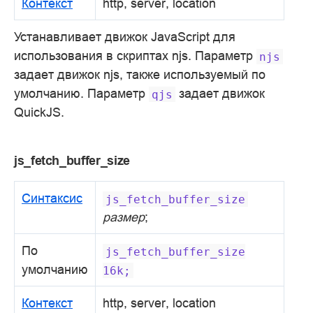
Контекст
http, server, location
Устанавливает движок JavaScript для
использования в скриптах njs. Параметр
njs
задает движок njs, также используемый по
умолчанию. Параметр
задает движок
qjs
QuickJS.
js_fetch_buffer_size
Синтаксис
js_fetch_buffer_size
размер
;
По
js_fetch_buffer_size
умолчанию
16k;
Контекст
http, server, location