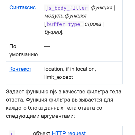
Синтаксис
функция
|
js_body_filter
модуль.функция
[
строка
|
buffer_type=
буфер
];
По
—
умолчанию
Контекст
location, if in location,
limit_except
Задает функцию njs в качестве фильтра тела
ответа. Функция фильтра вызывается для
каждого блока данных тела ответа со
следующими аргументами:
объект
HTTP request
r