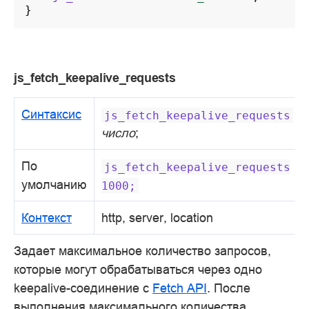
}
js_fetch_keepalive_requests
Синтаксис
js_fetch_keepalive_requests
число
;
По
js_fetch_keepalive_requests
умолчанию
1000;
Контекст
http, server, location
Задает максимальное количество запросов,
которые могут обрабатываться через одно
keepalive-соединение с
Fetch API
. После
выполнения максимального количества