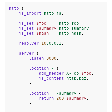
http
{
js_import
http.js
;
js_set
$foo
http.foo
;
js_set
$summary
http.summary
;
js_set
$hash
http.hash
;
resolver
10
.0.0.1
;
server
{
listen
8000
;
location
/
{
add_header
X-Foo
$foo
;
js_content
http.baz
;
}
location
=
/summary
{
return
200
$summary
;
}