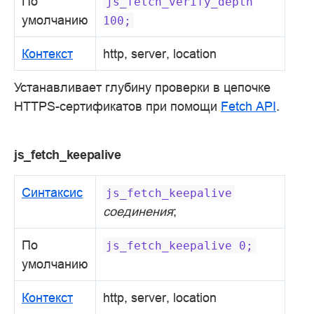
По
js_fetch_verify_depth
умолчанию
100;
Контекст
http, server, location
Устанавливает глубину проверки в цепочке
HTTPS-сертификатов при помощи
Fetch API
.
js_fetch_keepalive
Синтаксис
js_fetch_keepalive
соединения
;
По
js_fetch_keepalive
0;
умолчанию
Контекст
http, server, location