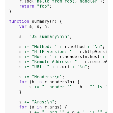
r
.
log
(
"hello from foo() handler"
);
return
"foo"
;
}
function
summary
(
r
)
{
var
a
,
s
,
h
;
s
=
"JS summary\n\n"
;
s
+=
"Method: "
+
r
.
method
+
"\n"
;
s
+=
"HTTP version: "
+
r
.
httpVersion
s
+=
"Host: "
+
r
.
headersIn
.
host
+
"\
s
+=
"Remote Address: "
+
r
.
remoteAdd
s
+=
"URI: "
+
r
.
uri
+
"\n"
;
s
+=
"Headers:\n"
;
for
(
h
in
r
.
headersIn
)
{
s
+=
"  header '"
+
h
+
"' is '"
}
s
+=
"Args:\n"
;
for
(
a
in
r
.
args
)
{
s
+=
"  arg '"
+
a
+
"' is '"
+
r