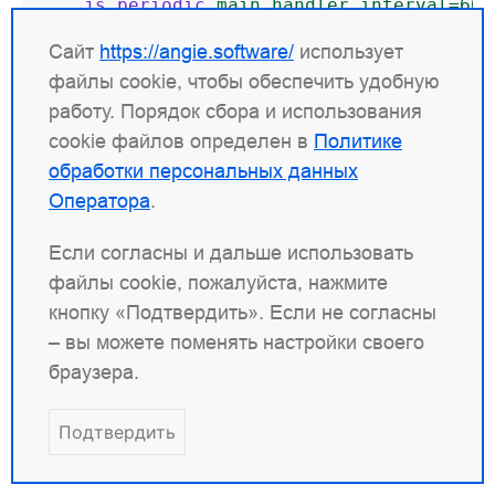
js_periodic
main.handler
interval=60s
# запуск с интервалом в 1 минуту в ра
Сайт
https://angie.software/
использует
js_periodic
main.handler
interval=60s
файлы cookie, чтобы обеспечить удобную
работу. Порядок сбора и использования
resolver
10
.0.0.1
;
js_fetch_trusted_certificate
/path/to
cookie файлов определен в
Политике
}
обработки персональных данных
Оператора
.
Если согласны и дальше использовать
example
.
js
:
файлы cookie, пожалуйста, нажмите
кнопку «Подтвердить». Если не согласны
async
function
handler
(
s
)
{
let
reply
=
await
ngx
.
fetch
(
'https://
– вы можете поменять настройки своего
let
body
=
await
reply
.
text
();
браузера.
ngx
.
log
(
ngx
.
INFO
,
body
);
}
Подтвердить