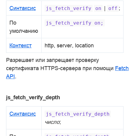
Синтаксис
|
;
js_fetch_verify
on
off
По
js_fetch_verify
on;
умолчанию
Контекст
http, server, location
Разрешает или запрещает проверку
сертификата HTTPS-сервера при помощи
Fetch
API
.
js_fetch_verify_depth
Синтаксис
js_fetch_verify_depth
число
;