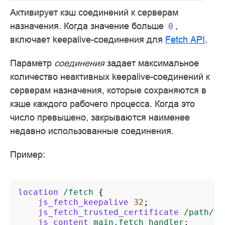
Активирует кэш соединений к серверам
назначения. Когда значение больше
,
0
включает keepalive-соединения для
Fetch API
.
Параметр
соединения
задает максимальное
количество неактивных keepalive-соединений к
серверам назначения, которые сохраняются в
кэше каждого рабочего процесса. Когда это
число превышено, закрываются наименее
недавно использованные соединения.
Пример:
location
/fetch
{
js_fetch_keepalive
32
;
js_fetch_trusted_certificate
/path/to
js_content
main.fetch_handler
;