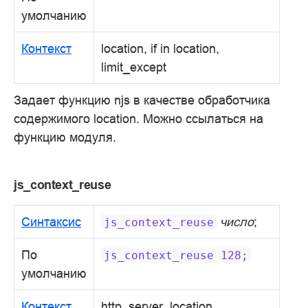
умолчанию
Контекст
location, if in location,
limit_except
Задает функцию njs в качестве обработчика
содержимого location. Можно ссылаться на
функцию модуля.
js_context_reuse
Синтаксис
число
;
js_context_reuse
По
js_context_reuse
128;
умолчанию
Контекст
http, server, location