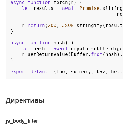
async
function
fetch
(
r
)
{
let
results
=
await
Promise
.
all
([
ngx
.
ngx
.
r
.
return
(
200
,
JSON
.
stringify
(
results
,
}
async
function
hash
(
r
)
{
let
hash
=
await
crypto
.
subtle
.
digest
r
.
setReturnValue
(
Buffer
.
from
(
hash
).
to
}
export
default
{
foo
,
summary
,
baz
,
hello
,
Директивы
js_body_filter