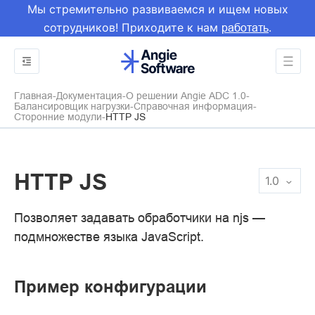
Мы стремительно развиваемся и ищем новых
сотрудников! Приходите к нам
.
работать
Главная
Документация
О решении Angie ADC 1.0
Балансировщик нагрузки
Справочная информация
Сторонние модули
HTTP JS
HTTP JS
1.0
Позволяет задавать обработчики на njs —
подмножестве языка JavaScript.
Пример конфигурации