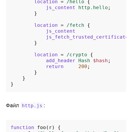
location
=
/hello
{
js_content
http.hello
;
}
location
=
/fetch
{
js_content
js_fetch_trusted_certificate
}
location
=
/crypto
{
add_header
Hash
$hash
;
return
200
;
}
}
}
Файл
:
http.js
function
foo
(
r
)
{