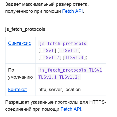
Задает максимальный размер ответа,
полученного при помощи
Fetch API
.
js_fetch_protocols
Синтаксис
js_fetch_protocols
[
] [
]
TLSv1
TLSv1.1
[
] [
];
TLSv1.2
TLSv1.3
По
js_fetch_protocols
TLSv1
умолчанию
TLSv1.1
TLSv1.2;
Контекст
http, server, location
Разрешает указанные протоколы для HTTPS-
соединений при помощи
Fetch API
.