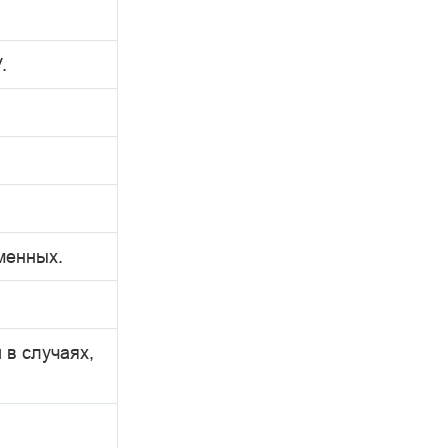
.
менных.
 в случаях,