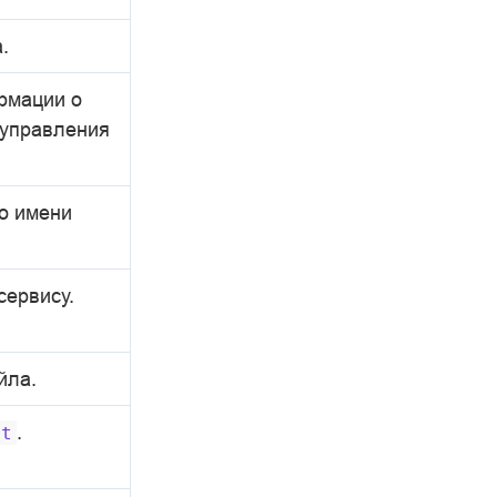
.
рмации о
 управления
о имени
сервису.
йла.
.
nt