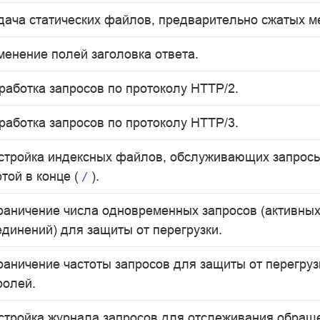
дача статических файлов, предварительно сжатых м
менение полей заголовка ответа.
работка запросов по протоколу HTTP/2.
работка запросов по протоколу HTTP/3.
стройка индексных файлов, обслуживающих запросы
той в конце (
).
/
раничение числа одновременных запросов (активны
единений) для защиты от перегрузки.
раничение частоты запросов для защиты от перегруз
ролей.
стройка журнала запросов для отслеживания обращ