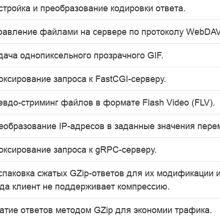
стройка и преобразование кодировки ответа.
равление файлами на сервере по протоколу WebDAV
дача однопиксельного прозрачного GIF.
оксирование запроса к FastCGI-серверу.
евдо-стриминг файлов в формате Flash Video (FLV).
еобразование IP-адресов в заданные значения пере
оксирование запроса к gRPC-серверу.
спаковка сжатых GZip-ответов для их модификации и
гда клиент не поддерживает компрессию.
атие ответов методом GZip для экономии трафика.