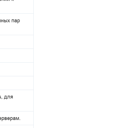
нных пар
, для
ерверам.