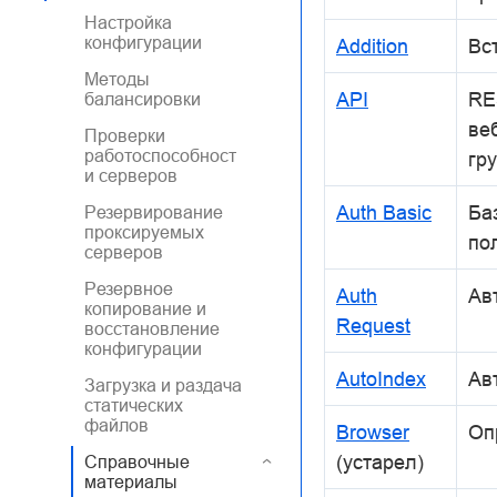
Настройка
конфигурации
Addition
Вс
Методы
API
RE
балансировки
ве
Проверки
работоспособност
гр
и серверов
Auth Basic
Ба
Резервирование
проксируемых
по
серверов
Резервное
Auth
Ав
копирование и
Request
восстановление
конфигурации
AutoIndex
Ав
Загрузка и раздача
статических
файлов
Browser
Оп
(устарел)
Справочные
материалы