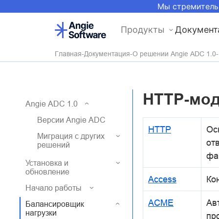
Мы стремитель
Продукты
Документ
Главная
Документация
О решении Angie ADC 1.0
HTTP-мо
Angie ADC 1.0
Версии Angie ADC
HTTP
Ос
Миграция с других
от
решений
фа
Установка и
обновление
Access
Ко
Начало работы
ACME
Ав
Балансировщик
нагрузки
пр