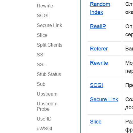
Random
Сл
Rewrite
Index
ок
SCGI
Secure Link
RealIP
Оп
се
Slice
Split Clients
Referer
Ва
SSI
Rewrite
Мо
SSL
пе
Stub Status
Sub
SCGI
Пр
Upstream
Secure Link
Со
Upstream
до
Probe
UserID
Slice
Ра
uWSGI
фр