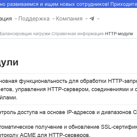
но развиваемся и ищем новых сотрудников! Приходит
ация
Поддержка
Компания
Балансировщик нагрузки
Справочная информация
HTTP-модули
дули
новная функциональность для обработки HTTP-запр
ветов, управления HTTP-сервером, соединениями и 
йлами.
нтроль доступа на основе IP-адресов и диапазонов C
томатическое получение и обновление SSL-сертифик
отоколу ACME для HTTP-серверов.