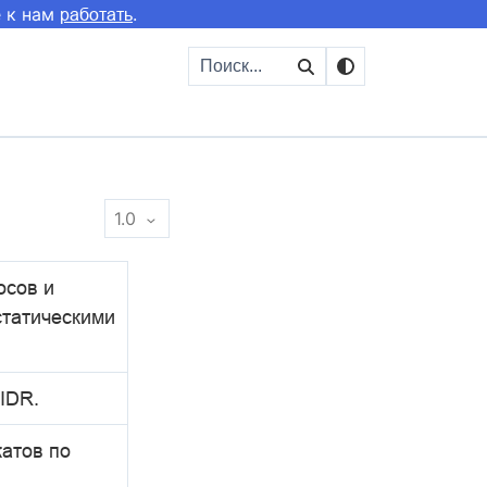
е к нам
.
работать
1.0
осов и
статическими
IDR.
атов по