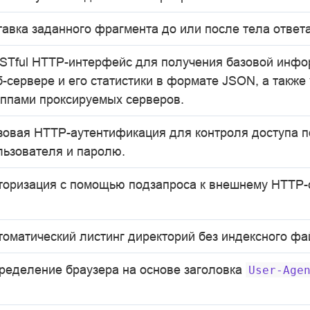
тавка заданного фрагмента до или после тела ответа
STful HTTP-интерфейс для получения базовой инфо
б-сервере и его статистики в формате JSON, а также
уппами проксируемых серверов.
зовая HTTP-аутентификация для контроля доступа п
льзователя и паролю.
торизация с помощью подзапроса к внешнему HTTP-
томатический листинг директорий без индексного фа
ределение браузера на основе заголовка
User-Age