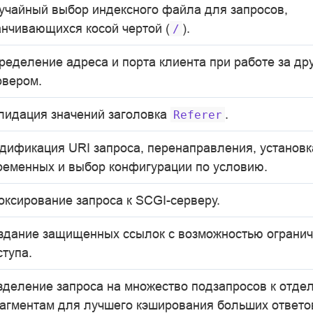
учайный выбор индексного файла для запросов,
анчивающихся косой чертой (
).
/
ределение адреса и порта клиента при работе за дру
рвером.
лидация значений заголовка
.
Referer
дификация URI запроса, перенаправления, установк
ременных и выбор конфигурации по условию.
оксирование запроса к SCGI-серверу.
здание защищенных ссылок с возможностью огранич
ступа.
зделение запроса на множество подзапросов к отде
агментам для лучшего кэширования больших ответо