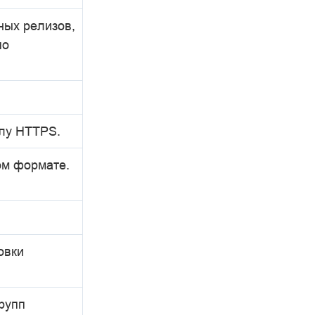
ных релизов,
по
олу HTTPS.
ом формате.
овки
рупп