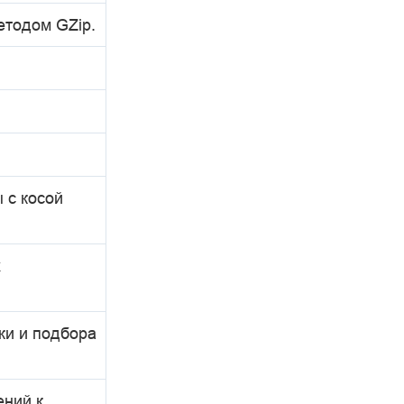
етодом GZip.
 с косой
х
ки и подбора
ений к