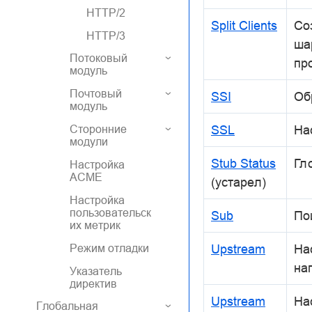
HTTP/2
Split Clients
Со
HTTP/3
ша
Потоковый
пр
модуль
Почтовый
SSI
Обр
модуль
SSL
На
Сторонние
модули
Stub Status
Гл
Настройка
ACME
(устарел)
Настройка
пользовательск
Sub
По
их метрик
Upstream
На
Режим отладки
наг
Указатель
директив
Upstream
На
Глобальная