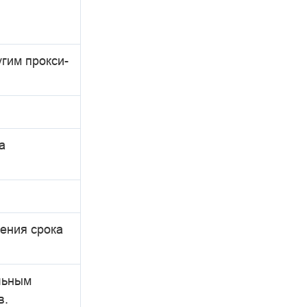
гим прокси-
а
ения срока
льным
в.