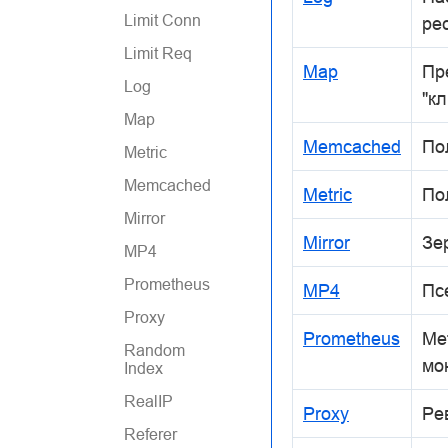
Limit Conn
ре
Limit Req
Map
Пр
Log
"к
Map
Memcached
По
Metric
Memcached
Metric
По
Mirror
Mirror
Зе
MP4
Prometheus
MP4
Пс
Proxy
Prometheus
Ме
Random
мо
Index
RealIP
Proxy
Ре
Referer