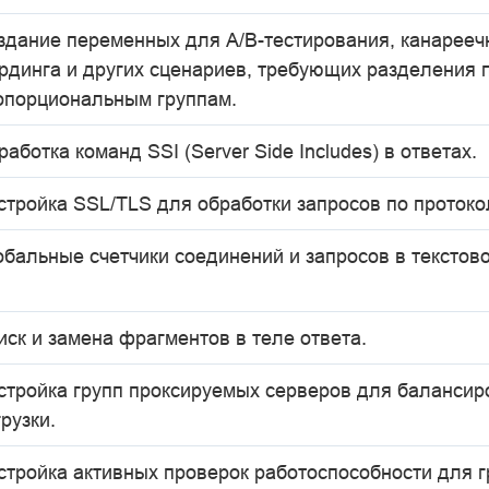
здание переменных для A/B-тестирования, канарееч
рдинга и других сценариев, требующих разделения 
опорциональным группам.
аботка команд SSI (Server Side Includes) в ответах.
стройка SSL/TLS для обработки запросов по проток
обальные счетчики соединений и запросов в текстов
иск и замена фрагментов в теле ответа.
стройка групп проксируемых серверов для балансир
рузки.
стройка активных проверок работоспособности для г