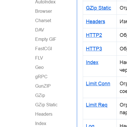
AutoIndex
GZip Static
От
Browser
Charset
Headers
Из
DAV
HTTP2
Об
Empty GIF
HTTP3
Об
FastCGI
FLV
Index
На
Geo
чер
gRPC
Limit Conn
Ог
GunZIP
со
GZip
Limit Req
Ог
GZip Static
па
Headers
Index
Log
На