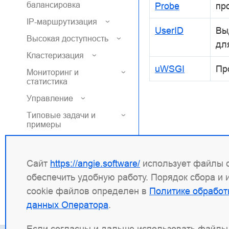
балансировка
Probe
пр
IP-маршрутизация
UserID
Вы
Высокая доступность
дл
Кластеризация
uWSGI
Пр
Мониторинг и
статистика
Управление
Типовые задачи и
примеры
Диагностика и
техническая
поддержка
Сайт
https://angie.software/
использует файлы c
обеспечить удобную работу. Порядок сбора и
cookie файлов определен в
Политике обработ
данных Оператора
.
Если согласны и дальше использовать файлы 