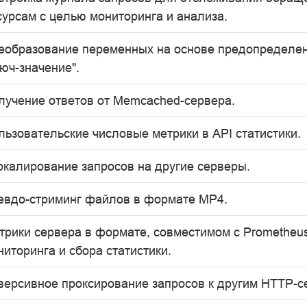
сурсам с целью мониторинга и анализа.
еобразование переменных на основе предопределе
люч-значение".
лучение ответов от Memcached-сервера.
льзовательские числовые метрики в API статистики.
ркалирование запросов на другие серверы.
евдо-стриминг файлов в формате MP4.
трики сервера в формате, совместимом с Prometheus
ниторинга и сбора статистики.
версивное проксирование запросов к другим HTTP-с