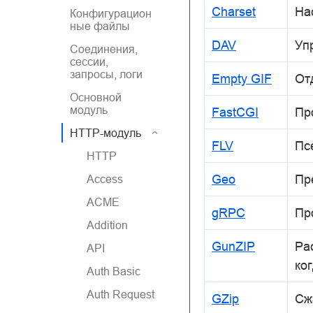
Charset
На
Конфигурацион
ные файлы
DAV
Уп
Соединения,
сессии,
запросы, логи
Empty GIF
От
Основной
модуль
FastCGI
Пр
HTTP-модуль
FLV
Пс
HTTP
Geo
Пр
Access
ACME
gRPC
Пр
Addition
GunZIP
Ра
API
ко
Auth Basic
Auth Request
GZip
Сж