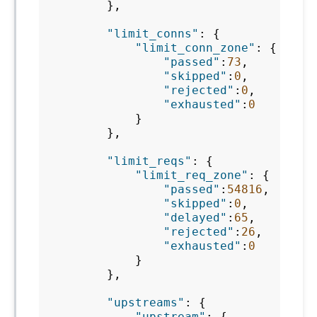
},
"limit_conns"
:
{
"limit_conn_zone"
:
{
"passed"
:
73
,
"skipped"
:
0
,
"rejected"
:
0
,
"exhausted"
:
0
}
},
"limit_reqs"
:
{
"limit_req_zone"
:
{
"passed"
:
54816
,
"skipped"
:
0
,
"delayed"
:
65
,
"rejected"
:
26
,
"exhausted"
:
0
}
},
"upstreams"
:
{
"upstream"
:
{