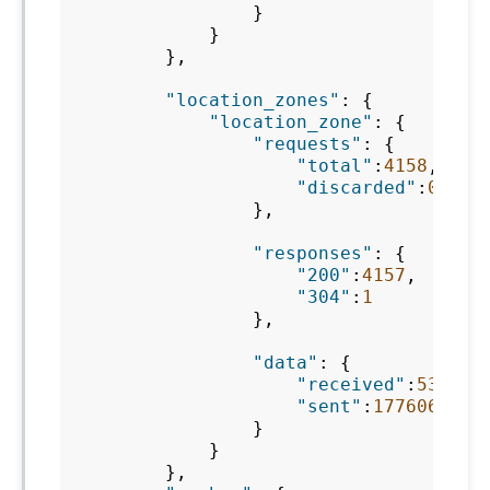
}
}
},
"location_zones"
:
{
"location_zone"
:
{
"requests"
:
{
"total"
:
4158
,
"discarded"
:
0
},
"responses"
:
{
"200"
:
4157
,
"304"
:
1
},
"data"
:
{
"received"
:
538200
"sent"
:
177606236
}
}
},