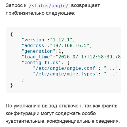
Запрос к
возвращает
/status/angie/
приблизительно следующее:
{
"version"
:
"1.12.1"
,
"address"
:
"192.168.16.5"
,
"generation"
:
1
,
"load_time"
:
"2026-07-17T12:58:39.789Z
"config_files"
:
{
"/etc/angie/angie.conf"
:
"..."
,
"/etc/angie/mime.types"
:
"..."
}
}
По умолчанию вывод отключен, так как файлы
конфигурации могут содержать особо
чувствительные, конфиденциальные сведения.