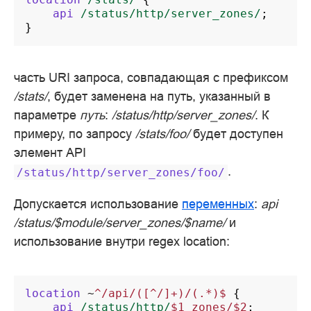
api
/status/http/server_zones/
;
}
часть URI запроса, совпадающая с префиксом
/stats/
, будет заменена на путь, указанный в
параметре
путь
:
/status/http/server_zones/
. К
примеру, по запросу
/stats/foo/
будет доступен
элемент API
.
/status/http/server_zones/foo/
Допускается использование
переменных
:
api
/status/$module/server_zones/$name/
и
использование внутри regex location:
location
~
^/api/([^/]+)/(.*)$
{
api
/status/http/
$1_zones/$2
;