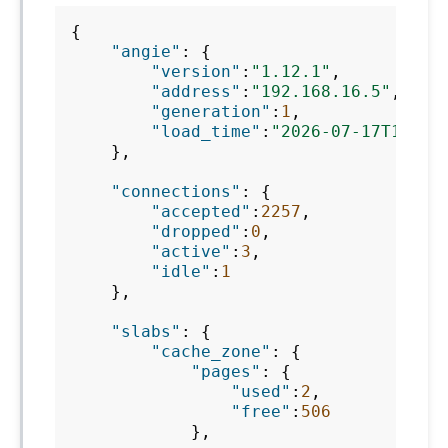
{
"angie"
:
{
"version"
:
"1.12.1"
,
"address"
:
"192.168.16.5"
,
"generation"
:
1
,
"load_time"
:
"2026-07-17T12:58
},
"connections"
:
{
"accepted"
:
2257
,
"dropped"
:
0
,
"active"
:
3
,
"idle"
:
1
},
"slabs"
:
{
"cache_zone"
:
{
"pages"
:
{
"used"
:
2
,
"free"
:
506
},