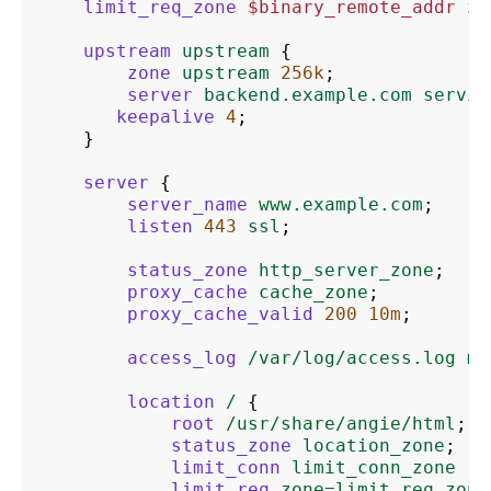
limit_req_zone
$binary_remote_addr
zo
upstream
upstream
{
zone
upstream
256k
;
server
backend.example.com
servic
keepalive
4
;
}
server
{
server_name
www.example.com
;
listen
443
ssl
;
status_zone
http_server_zone
;
proxy_cache
cache_zone
;
proxy_cache_valid
200
10m
;
access_log
/var/log/access.log
ma
location
/
{
root
/usr/share/angie/html
;
status_zone
location_zone
;
limit_conn
limit_conn_zone
1
;
limit_req
zone=limit_req_zone