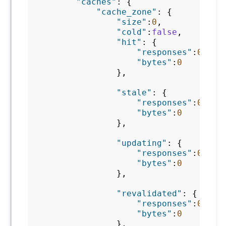
"caches"
:
{
"cache_zone"
:
{
"size"
:
0
,
"cold"
:
false
,
"hit"
:
{
"responses"
:
0
,
"bytes"
:
0
},
"stale"
:
{
"responses"
:
0
,
"bytes"
:
0
},
"updating"
:
{
"responses"
:
0
,
"bytes"
:
0
},
"revalidated"
:
{
"responses"
:
0
,
"bytes"
:
0
},