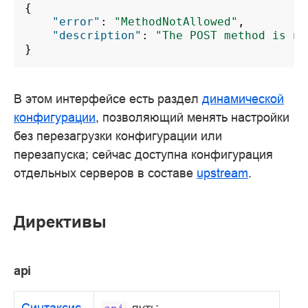
{
"error"
:
"MethodNotAllowed"
,
"description"
:
"The POST method is no
}
В этом интерфейсе есть раздел
динамической
конфигурации
, позволяющий менять настройки
без перезагрузки конфигурации или
перезапуска; сейчас доступна конфигурация
отдельных серверов в составе
upstream
.
Директивы
api
Синтаксис
путь
;