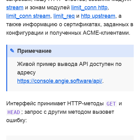
stream
и зонам модулей
limit_conn http
,
limit_conn stream
,
limit_req
и
http upstream
, а
также информацию о сертификатах, заданных в
конфигурации и полученных ACME-клиентами.
Примечание
Живой пример вывода API доступен по
адресу
https://console.angie.software/api/
.
Интерфейс принимает HTTP-методы
и
GET
; запрос с другим методом вызовет
HEAD
ошибку: