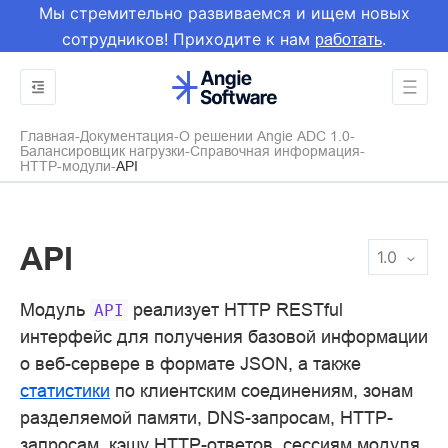
Мы стремительно развиваемся и ищем новых
сотрудников! Приходите к нам
.
работать
Главная
Документация
О решении Angie ADC 1.0
Балансировщик нагрузки
Справочная информация
HTTP-модули
API
API
1.0
Модуль
реализует HTTP RESTful
API
интерфейс для получения базовой информации
о веб-сервере в формате JSON, а также
статистики
по клиентским соединениям, зонам
разделяемой памяти, DNS-запросам, HTTP-
запросам, кэшу HTTP-ответов, сессиям модуля