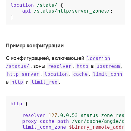
location
/stats/
{
api
/status/http/server_zones/
;
}
Пример конфигурации
С конфигурацией, включающей
location
, зоны
,
в
,
/status/
resolver
http
upstream
,
,
,
http
server
location
cache
limit_conn
в
и
:
http
limit_req
http
{
resolver
127
.0.0.53
status_zone=resol
proxy_cache_path
/var/cache/angie/cac
limit_conn_zone
$binary_remote_addr
z