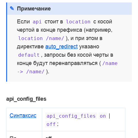
Примечание
Если
стоит в
с косой
api
location
чертой в конце префикса (например,
), и при этом в
location
/name/
директиве
auto_redirect
указано
, запросы без косой черты в
default
конце будут перенаправляться (
/name
).
->
/name/
api_config_files
Синтаксис
|
api_config_files
on
;
off