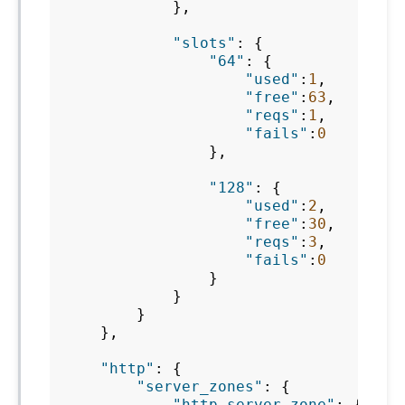
},
"slots"
:
{
"64"
:
{
"used"
:
1
,
"free"
:
63
,
"reqs"
:
1
,
"fails"
:
0
},
"128"
:
{
"used"
:
2
,
"free"
:
30
,
"reqs"
:
3
,
"fails"
:
0
}
}
}
},
"http"
:
{
"server_zones"
:
{
"http_server_zone"
:
{