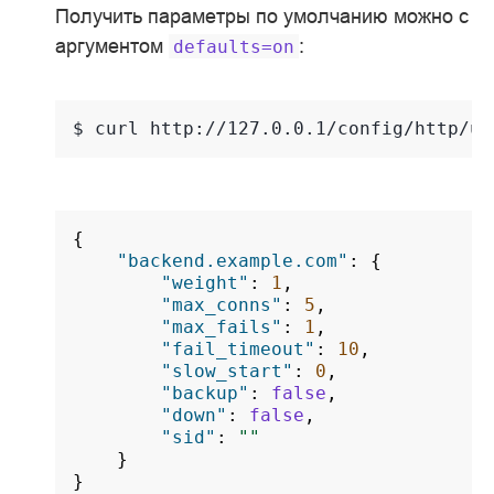
Получить параметры по умолчанию можно с
аргументом
:
defaults=on
$ 
curl
http://127.0.0.1/config/http/up
{
"backend.example.com"
:
{
"weight"
:
1
,
"max_conns"
:
5
,
"max_fails"
:
1
,
"fail_timeout"
:
10
,
"slow_start"
:
0
,
"backup"
:
false
,
"down"
:
false
,
"sid"
:
""
}
}