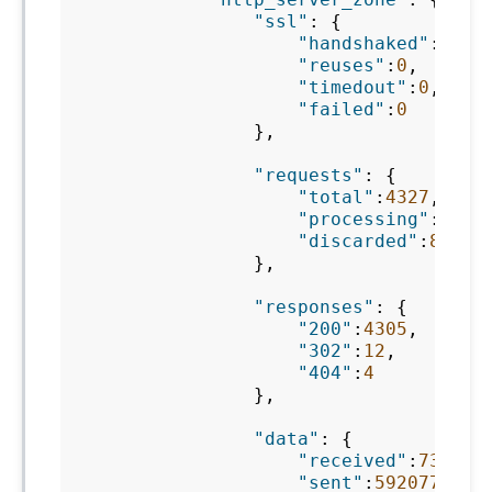
"ssl"
:
{
"handshaked"
:
4174
"reuses"
:
0
,
"timedout"
:
0
,
"failed"
:
0
},
"requests"
:
{
"total"
:
4327
,
"processing"
:
0
,
"discarded"
:
8
},
"responses"
:
{
"200"
:
4305
,
"302"
:
12
,
"404"
:
4
},
"data"
:
{
"received"
:
733955
"sent"
:
59207757