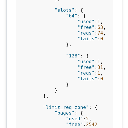
"slots"
:
{
"64"
:
{
"used"
:
1
,
"free"
:
63
,
"reqs"
:
74
,
"fails"
:
0
},
"128"
:
{
"used"
:
1
,
"free"
:
31
,
"reqs"
:
1
,
"fails"
:
0
}
}
},
"limit_req_zone"
:
{
"pages"
:
{
"used"
:
2
,
"free"
:
2542