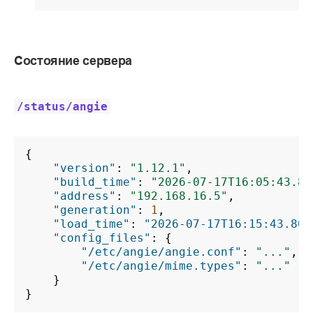
Состояние сервера
/status/angie
{
"version"
:
"1.12.1"
,
"build_time"
:
"2026-07-17T16:05:43.80
"address"
:
"192.168.16.5"
,
"generation"
:
1
,
"load_time"
:
"2026-07-17T16:15:43.805
"config_files"
:
{
"/etc/angie/angie.conf"
:
"..."
,
"/etc/angie/mime.types"
:
"..."
}
}