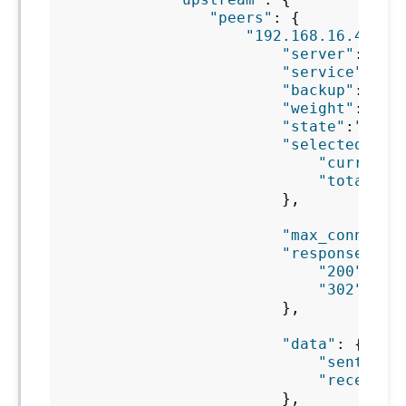
"peers"
:
{
"192.168.16.4:80"
"server"
:
"bac
"service"
:
"_e
"backup"
:
fals
"weight"
:
5
,
"state"
:
"up"
,
"selected"
:
{
"current"
"total"
:
2
},
"max_conns"
:
5
"responses"
:
"200"
:
222
"302"
:
12
},
"data"
:
{
"sent"
:
54
"received
},