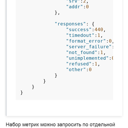
"srv"
:
2
,
"addr"
:
0
},
"responses"
:
{
"success"
:
440
,
"timedout"
:
1
,
"format_error"
:
0
,
"server_failure"
:
1
,
"not_found"
:
1
,
"unimplemented"
:
0
,
"refused"
:
1
,
"other"
:
0
}
}
}
}
Набор метрик можно запросить по отдельной