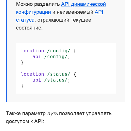
Можно разделить
API динамической
конфигурации
и неизменяемый
API
статуса
, отражающий текущее
состояние:
location
/config/
{
api
/config/
;
}
location
/status/
{
api
/status/
;
}
Также параметр
путь
позволяет управлять
доступом к API: