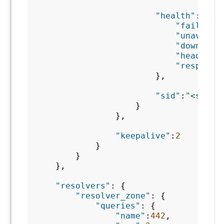
"health"
:
{
"fails"
:
0
"unavaila
"downtime
"header_t
"response
},
"sid"
:
"<serve
}
},
"keepalive"
:
2
}
}
},
"resolvers"
:
{
"resolver_zone"
:
{
"queries"
:
{
"name"
:
442
,