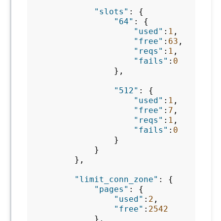
"slots"
:
{
"64"
:
{
"used"
:
1
,
"free"
:
63
,
"reqs"
:
1
,
"fails"
:
0
},
"512"
:
{
"used"
:
1
,
"free"
:
7
,
"reqs"
:
1
,
"fails"
:
0
}
}
},
"limit_conn_zone"
:
{
"pages"
:
{
"used"
:
2
,
"free"
:
2542
},