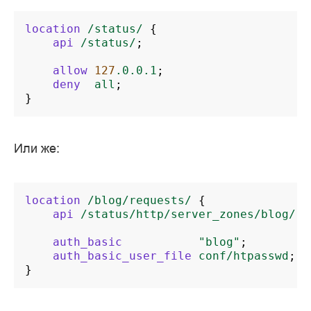
location
/status/
{
api
/status/
;
allow
127
.0.0.1
;
deny
all
;
}
Или же:
location
/blog/requests/
{
api
/status/http/server_zones/blog/re
auth_basic
"blog"
;
auth_basic_user_file
conf/htpasswd
;
}