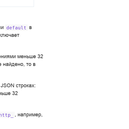
ли
в
default
ключает
чениями меньше 32
 найдено, то в
 JSON строках:
еньше 32
, например,
http_