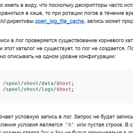
о иметь в виду, что поскольку дескрипторы часто ис
раниться в кэше, то при ротации логов в течение вр
lid
директивы
open_log_file_cache
, запись может про
писи в лог проверяется существование корневого ка
 этот каталог не существует, то лог не создается. 
но описывать на одном уровне конфигурации:
/spool/vhost/data/
$host
;
/spool/vhost/logs/
$host
;
чает условную запись в лог. Запрос не будет записы
сления условия является
или пустая строка. В
"0"
 кодами ответа 2xx и 3xx не будут записываться в ло