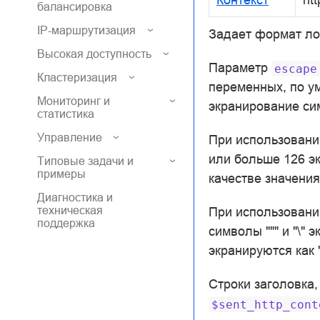
балансировка
IP-маршрутизация
Задает формат ло
Высокая доступность
Параметр
escape
Кластеризация
переменных, по у
Мониторинг и
экранирование си
статистика
Управление
При использован
или больше 126 эк
Типовые задачи и
примеры
качестве значения
Диагностика и
техническая
При использован
поддержка
символы """ и "\" 
экранируются как "\n"
Строки заголовка
$sent_http_cont