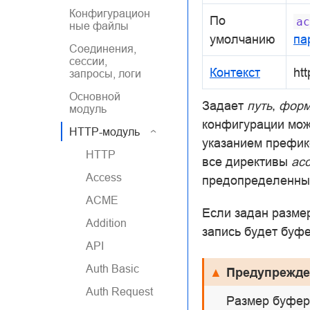
Конфигурацион
По
ac
ные файлы
умолчанию
па
Соединения,
сессии,
Контекст
htt
запросы, логи
Основной
Задает
путь
,
форм
модуль
конфигурации мож
HTTP-модуль
указанием префи
HTTP
все директивы
acc
Access
предопределенн
ACME
Если задан разме
Addition
запись будет буф
API
Auth Basic
Предупрежде
Auth Request
Размер буфер