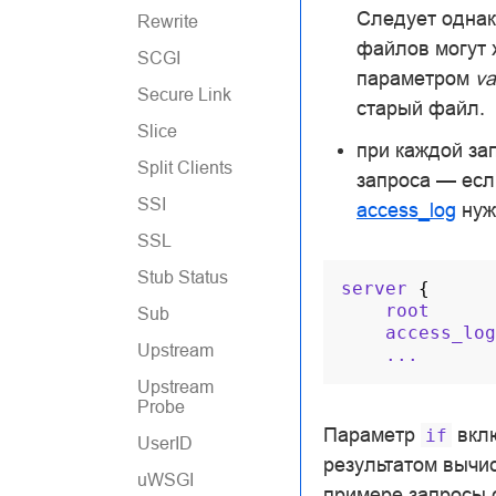
Следует однак
Rewrite
файлов могут х
SCGI
параметром
va
Secure Link
старый файл.
Slice
при каждой за
Split Clients
запроса — если
SSI
access_log
нуж
SSL
Stub Status
server
{
root
Sub
access_log
Upstream
...
Upstream
Probe
Параметр
вклю
if
UserID
результатом вычи
uWSGI
примере запросы с