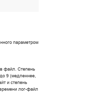
анного параметром
 в файл. Степень
 до 9 (медленнее,
йт и степень
 времени лог-файл