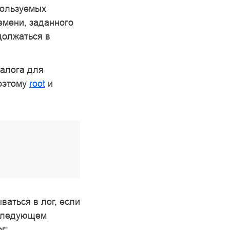
пользуемых
емени, заданного
должаться в
талога для
Поэтому
root
и
ваться в лог, если
 следующем
г: