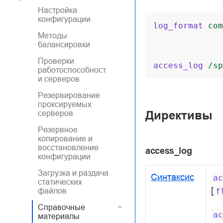
Настройка
конфигурации
log_format
com
Методы
балансировки
Проверки
access_log
/sp
работоспособност
и серверов
Резервирование
проксируемых
Директивы
серверов
Резервное
копирование и
восстановление
access_log
конфигурации
Загрузка и раздача
Синтаксис
ac
статических
[
файлов
f
Справочные
ac
материалы