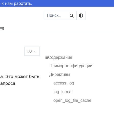
е к нам
.
работать
og
1.0
Содержание
Пример конфигурации
Директивы
ка. Это может быть
запроса
access_log
log_format
open_log_file_cache