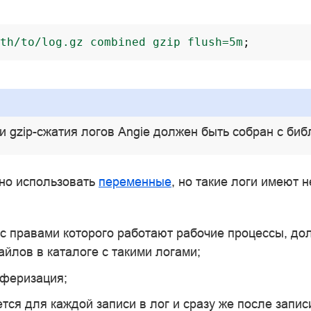
th/to/log.gz
combined
gzip
flush=5m
;
 gzip-сжатия логов Angie должен быть собран с би
но использовать
переменные
, но такие логи имеют 
 с правами которого работают рабочие процессы, до
айлов в каталоге с такими логами;
уферизация;
тся для каждой записи в лог и сразу же после запис