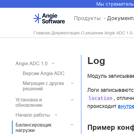
Мы стремитель
Продукты
Документ
Главная
Документация
О решении Angie ADC 1.0
Log
Angie ADC 1.0
Версии Angie ADC
Модуль записывае
Миграция с других
решений
Логи записываютс
, отлич
location
Установка и
обновление
происходит
внутр
Начало работы
Балансировщик
Пример кон
нагрузки