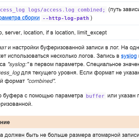
(путь завис
cess_log
logs/access.log
combined;
раметра сборки
)
--http-log-path
p, server, location, if в location, limit_except
ат
и настройки буферизованной записи в лог. На од
ет использоваться несколько логов. Запись в
syslog
кса
"syslog:"
в первом параметре. Специальное знач
ess_log
для текущего уровня. Если формат не указан
ый формат
"combined"
.
р буфера с помощью параметра
или указан
buffer
еризованной.
ние
а должен быть не больше размера атомарной записи