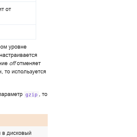
ит от
ном уровне
настраивается
ение
off
отменяет
, то используется
 параметр
, то
gzip
 в дисковый