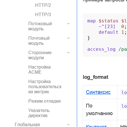
HTTP/2
HTTP/3
map
$status
$l
Потоковый
~^[23]
0
;
модуль
default
1
;
}
Почтовый
модуль
access_log
/pa
Сторонние
модули
Настройка
ACME
log_format
Настройка
пользовательск
их метрик
Синтаксис
lo
Режим отладки
По
lo
Указатель
умолчанию
директив
Глобальная
Контекст
htt