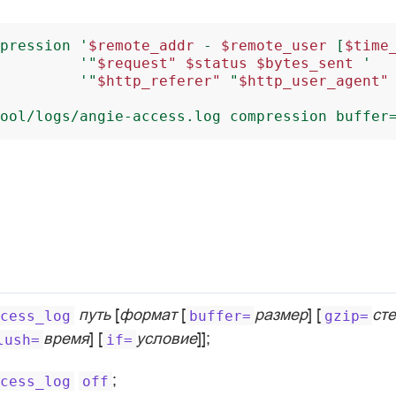
pression
'
$remote_addr
-
$remote_user
[
$time
'"
$request"
$status
$bytes_sent
'
'"
$http_referer"
"
$http_user_agent"
ool/logs/angie-access.log
compression
buffer
путь
[
формат
[
размер
] [
ст
cess_log
buffer=
gzip=
время
] [
условие
]];
lush=
if=
;
cess_log
off