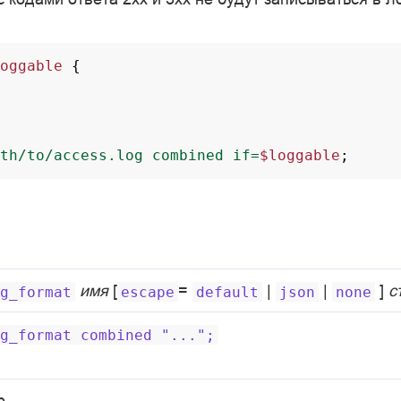
oggable
{
th/to/access.log
combined
if=
$loggable
;
имя
[
=
|
|
]
с
g_format
escape
default
json
none
g_format
combined
"...";
p