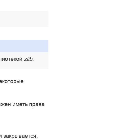
блиотекой
zlib
.
некоторые
лжен иметь права
и закрывается.