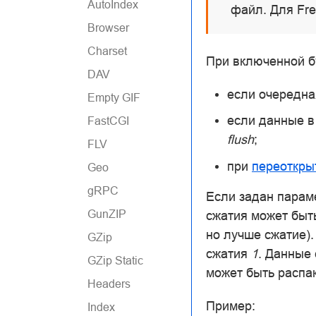
AutoIndex
файл. Для Fre
Browser
Charset
При включенной б
DAV
если очередна
Empty GIF
если данные в
FastCGI
flush
;
FLV
при
переоткры
Geo
gRPC
Если задан пара
GunZIP
сжатия может быть
но лучше сжатие)
GZip
сжатия
1
. Данные
GZip Static
может быть распа
Headers
Пример:
Index