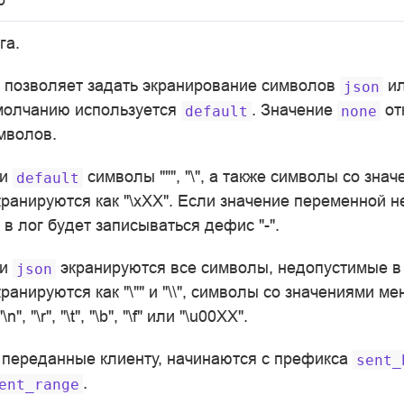
га.
позволяет задать экранирование символов
и
json
молчанию используется
. Значение
от
default
none
мволов.
ии
символы """, "\", а также символы со зна
default
ранируются как "\xXX". Если значение переменной не
 в лог будет записываться дефис "-".
ии
экранируются все символы, недопустимые в
json
экранируются как "\"" и "\\", символы со значениями м
, "\r", "\t", "\b", "\f" или "\u00XX".
, переданные клиенту, начинаются с префикса
sent_
.
ent_range