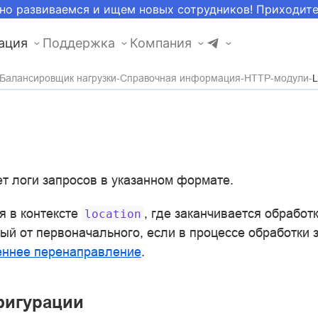
но развиваемся и ищем новых сотрудников! Приходит
ация
Поддержка
Компания
Балансировщик нагрузки
Справочная информация
HTTP-модули
L
т логи запросов в указанном формате.
я в контексте
, где заканчивается обработ
location
ный от первоначального, если в процессе обработки 
еннее перенаправление
.
фигурации