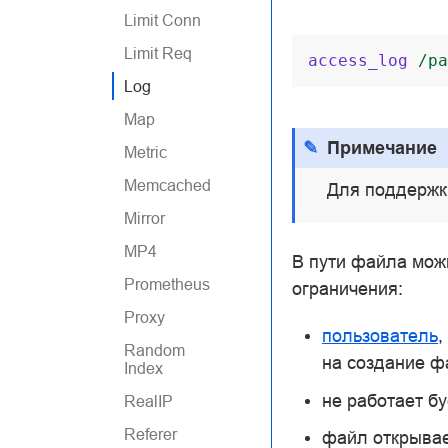
Limit Conn
Limit Req
access_log
/pa
Log
Map
Примечание
Metric
Memcached
Для поддержки
Mirror
MP4
В пути файла мож
Prometheus
ограничения:
Proxy
пользователь
,
Random
на создание ф
Index
не работает б
RealIP
Referer
файл открывае