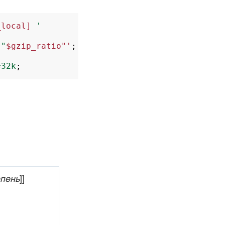
_local]
'
"
$gzip_ratio"'
;
=32k
;
епень
]]