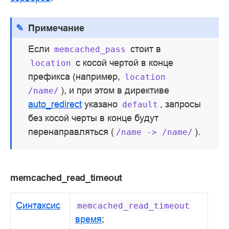
Примечание
Если
стоит в
memcached_pass
с косой чертой в конце
location
префикса (например,
location
), и при этом в директиве
/name/
auto_redirect
указано
, запросы
default
без косой черты в конце будут
перенаправляться (
).
/name
->
/name/
memcached_read_timeout
Синтаксис
memcached_read_timeout
время
;