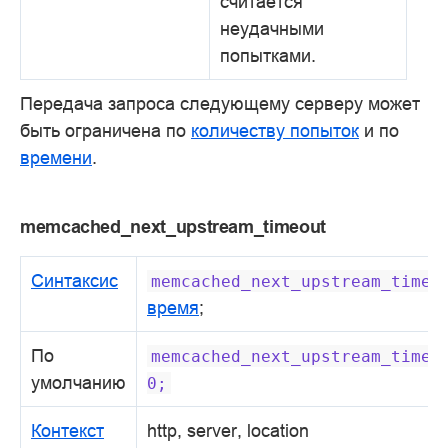
считается
неудачными
попытками.
Передача запроса следующему серверу может
быть ограничена по
количеству попыток
и по
времени
.
memcached_next_upstream_timeout
Синтаксис
memcached_next_upstream_timeo
время
;
По
memcached_next_upstream_timeo
умолчанию
0;
Контекст
http, server, location