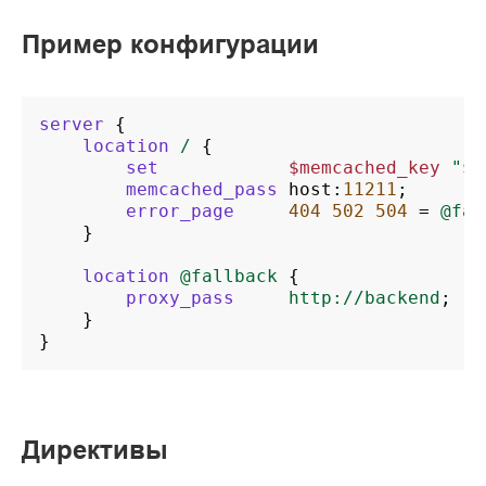
Пример конфигурации
server
{
location
/
{
set
$memcached_key
"
$u
memcached_pass
host
:
11211
;
error_page
404
502
504
=
@fal
}
location
@fallback
{
proxy_pass
http://backend
;
}
}
Директивы