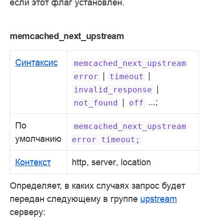
если этот флаг установлен.
memcached_next_upstream
Синтаксис
memcached_next_upstream
|
|
error
timeout
|
invalid_response
|
...;
not_found
off
По
memcached_next_upstream
умолчанию
error
timeout;
Контекст
http, server, location
Определяет, в каких случаях запрос будет
передан следующему в группе
upstream
серверу: