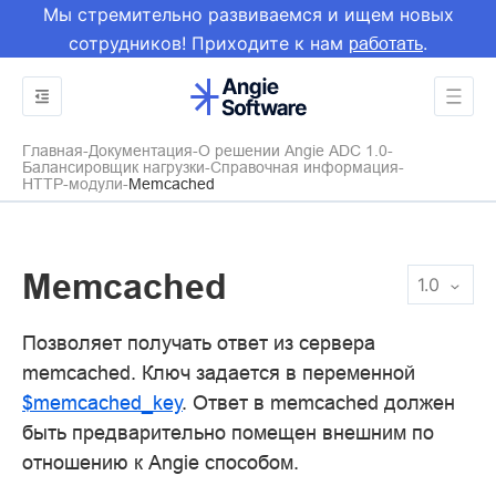
Мы стремительно развиваемся и ищем новых
сотрудников! Приходите к нам
.
работать
Главная
Документация
О решении Angie ADC 1.0
Балансировщик нагрузки
Справочная информация
HTTP-модули
Memcached
Memcached
1.0
Позволяет получать ответ из сервера
memcached. Ключ задается в переменной
$memcached_key
. Ответ в memcached должен
быть предварительно помещен внешним по
отношению к Angie способом.