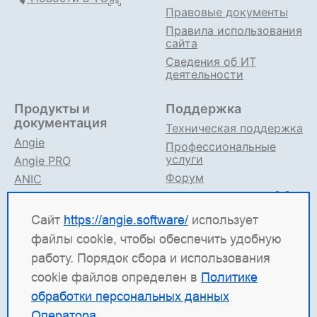
Правовые документы
Правила использования
сайта
Сведения об ИТ
деятельности
Продукты и
Поддержка
документация
Техническая поддержка
Angie
Профессиональные
услуги
Angie PRO
Форум
ANIC
Поддержка в TG
Angie ADC
Документация
Сайт
https://angie.software/
использует
файлы cookie, чтобы обеспечить удобную
Angie Software
(ООО "Веб-Сервер") — российская
работу. Порядок сбора и использования
ИТ-компания, которая развивает решения для
cookie файлов определен в
Политике
высоконагруженных систем. Среди наших
обработки персональных данных
продуктов: система балансировки
Angie ADC
Оператора
.