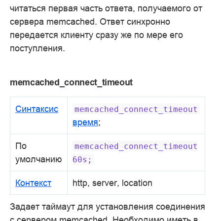
читаться первая часть ответа, получаемого от
сервера memcached. Ответ синхронно
передается клиенту сразу же по мере его
поступления.
memcached_connect_timeout
Синтаксис
memcached_connect_timeout
время
;
По
memcached_connect_timeout
умолчанию
60s;
Контекст
http, server, location
Задает таймаут для установления соединения
с сервером memcached. Необходимо иметь в