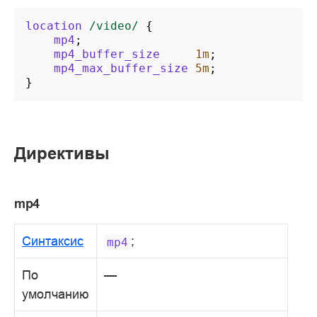
location
/video/
{
mp4
;
mp4_buffer_size
1m
;
mp4_max_buffer_size
5m
;
}
Директивы
mp4
Синтаксис
;
mp4
По
—
умолчанию