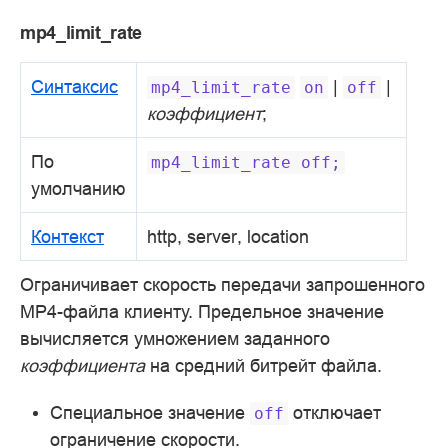
mp4_limit_rate
Синтаксис
|
|
mp4_limit_rate
on
off
коэффициент
;
По
mp4_limit_rate
off;
умолчанию
Контекст
http, server, location
Ограничивает скорость передачи запрошенного
MP4-файла клиенту. Предельное значение
вычисляется умножением заданного
коэффициента
на средний битрейт файла.
Специальное значение
отключает
off
ограничение скорости.