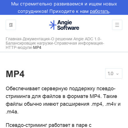
Мы стремительно развиваемся и ищем новых
сотрудников! Приходите к нам
.
работать
Главная
Документация
О решении Angie ADC 1.0
Балансировщик нагрузки
Справочная информация
HTTP-модули
MP4
MP4
1.0
Обеспечивает серверную поддержку псевдо-
стриминга для файлов в формате MP4. Такие
файлы обычно имеют расширения .mp4, .m4v и
.m4a.
Псевдо-стриминг работает в паре с