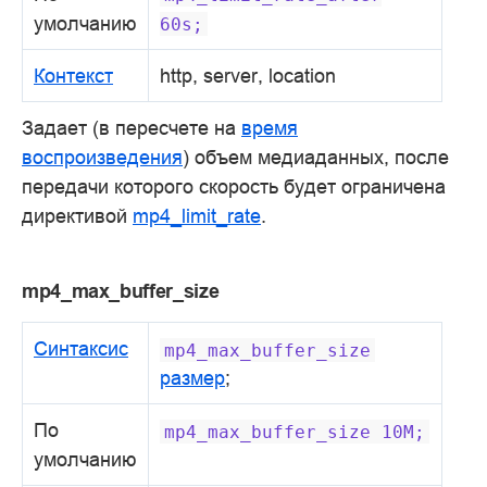
умолчанию
60s;
Контекст
http, server, location
Задает (в пересчете на
время
воспроизведения
) объем медиаданных, после
передачи которого скорость будет ограничена
директивой
mp4_limit_rate
.
mp4_max_buffer_size
Синтаксис
mp4_max_buffer_size
размер
;
По
mp4_max_buffer_size
10M;
умолчанию