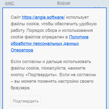
Форум
ANIC
Поддержка в TG
Angie ADC
Документация
Сайт
https://angie.software/
использует
файлы cookie, чтобы обеспечить удобную
Angie Software
(ООО "Веб-Сервер") — российская
работу. Порядок сбора и использования
ИТ-компания, которая развивает решения для
cookie файлов определен в
Политике
высоконагруженных систем. Среди наших
обработки персональных данных
продуктов: система балансировки
Angie ADC
Оператора
.
(контроллер доставки приложений), веб-сервер
Angie PRO
и
Angie Ingress Controller
(ANIC) —
Если согласны и дальше использовать
решение для управления трафиком
файлы cookie, пожалуйста, нажмите
контейнеризированных приложений в Kubernetes.
кнопку «Подтвердить». Если не согласны
Наша отдельная гордость — веб-сервер с
– вы можете поменять настройки своего
открытым кодом
Angie
, который создан как форк
браузера.
nginx и призван превзойти функциональность
оригинала.
Подтвердить